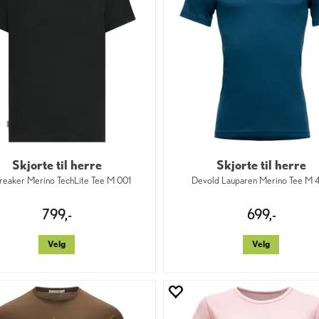
Skjorte til herre
Skjorte til herre
reaker Merino TechLite Tee M 001
Devold Lauparen Merino Tee M 
799,-
699,-
Velg
Velg