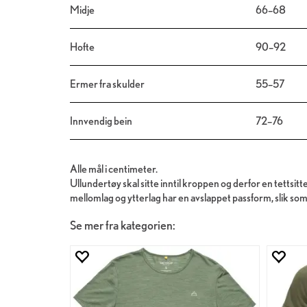
Midje
66–68
Hofte
90–92
Ermer fra skulder
55–57
Innvendig bein
72–76
Alle mål i centimeter.
Ullundertøy skal sitte inntil kroppen og derfor en tet
mellomlag og ytterlag har en avslappet passform, slik som
Se mer fra kategorien: