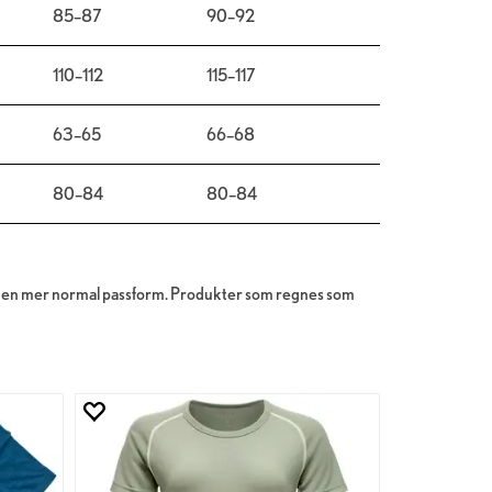
85–87
90–92
110–112
115–117
63–65
66–68
80–84
80–84
for en mer normal passform. Produkter som regnes som