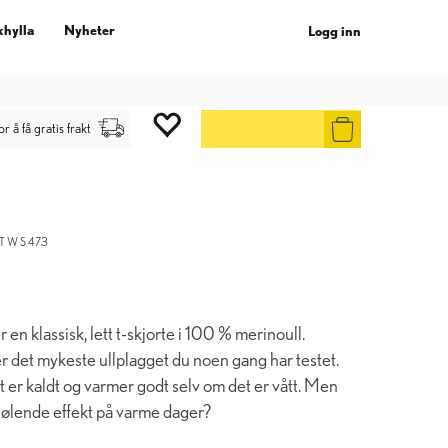
khylla
Nyheter
Logg inn
gg inn
.
or å få gratis frakt
 W S 473
en klassisk, lett t-skjorte i 100 % merinoull.
r det mykeste ullplagget du noen gang har testet.
et er kaldt og varmer godt selv om det er vått. Men
 kjølende effekt på varme dager?