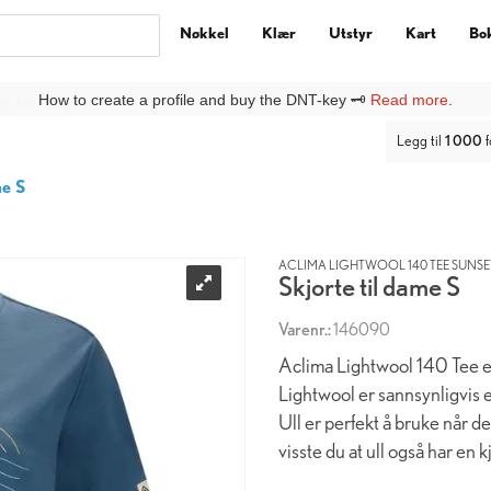
Nøkkel
Klær
Utstyr
Kart
Bo
ny kunde på DNTbutikken, må du lage deg en
Ny kunde
-profil under
Lo
Legg til
1 000
f
me S
ACLIMA LIGHTWOOL 140 TEE SUNSET
Skjorte til dame S
Varenr.:
146090
Aclima Lightwool 140 Tee er 
Lightwool er sannsynligvis e
Ull er perfekt å bruke når d
visste du at ull også har en