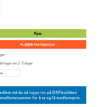
Kjøp
ger.
vårt lager om 2–3 dager.
te
edlem må du nå
logge inn
på DNTbutikken
T medlemsnummer for å se og få medlemspris.