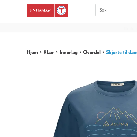
Er du 
Hjem
>
Klær
>
Innerlag
>
Overdel
>
Skjorte til da