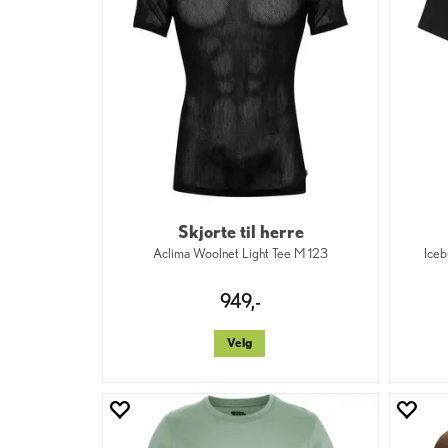
Skjorte til herre
Aclima Woolnet Light Tee M 123
Iceb
949,-
Velg