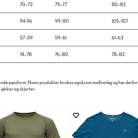
70–72
75–77
80–82
94-96
99–101
105–107
57–59
59–61
61–63
74–78
76–80
78–82
tsittende passform. Noen produkter brukes også som mellomlag og har der
 jakker og skjorter.