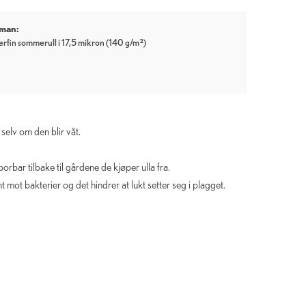
oman:
erfin sommerull i 17,5 mikron (140 g/m²)
selv om den blir våt.
sporbar tilbake til gårdene de kjøper ulla fra.
ent mot bakterier og det hindrer at lukt setter seg i plagget.