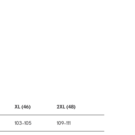
XL (46)
2XL (48)
103–105
109–111