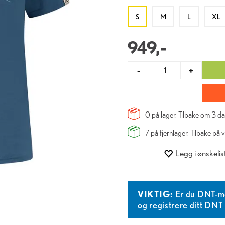
S
M
L
XL
949,-
-
+
0 på lager. Tilbake om
3
da
7
på fjernlager. Tilbake på 
Legg i ønskelis
VIKTIG:
Er du DNT-m
og registrere ditt DN