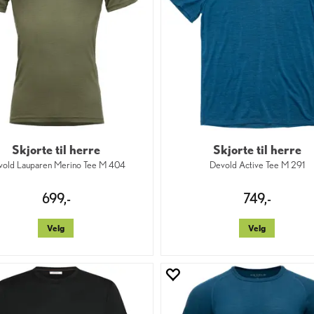
Skjorte til herre
Skjorte til herre
vold Lauparen Merino Tee M 404
Devold Active Tee M 291
699,-
749,-
Velg
Velg