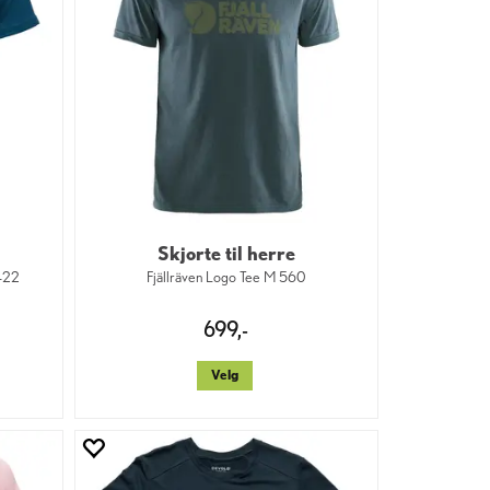
Skjorte til herre
422
Fjällräven Logo Tee M 560
699,-
Velg