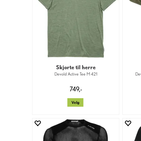
Skjorte til herre
Devold Active Tee M 421
De
749,-
Velg