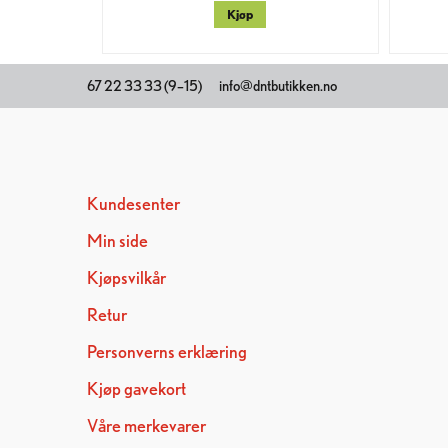
Kjøp
67 22 33 33 (9–15)
info@dntbutikken.no
Kundesenter
Min side
Kjøpsvilkår
Retur
Personverns erklæring
Kjøp gavekort
Våre merkevarer