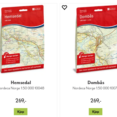
Hemsedal
Dombås
ordeca Norge 1:50 000 10048
Nordeca Norge 1:50 000 100
269,-
269,-
Kjøp
Kjøp