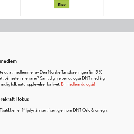
Kjøp
i medlem
ste du at medlemmer av Den Norske Turistforeningen får 15 %
att på nesten alle varer? Samtidig hjelper du også DNT med å gi
t mulig folk naturopplevelser for livet.
Bli medlem du også!
ekraft i fokus
butikken er Miljøfyrtårnsertifisert gjennom DNT Oslo & omegn.