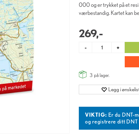
000 og er trykket på et resi
værbestandig. Kartet kan ben
269,-
-
+
3
på lager.
Legg i ønskelis
VIKTIG:
Er du DNT-m
og registrere ditt DN