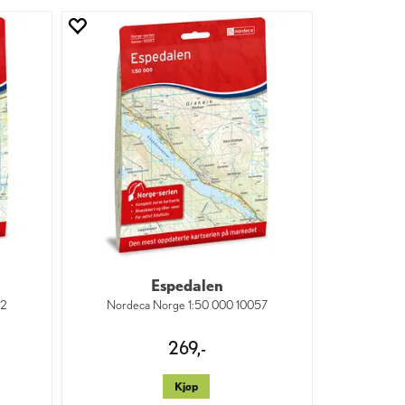
Espedalen
72
Nordeca Norge 1:50 000 10057
269,-
Kjøp