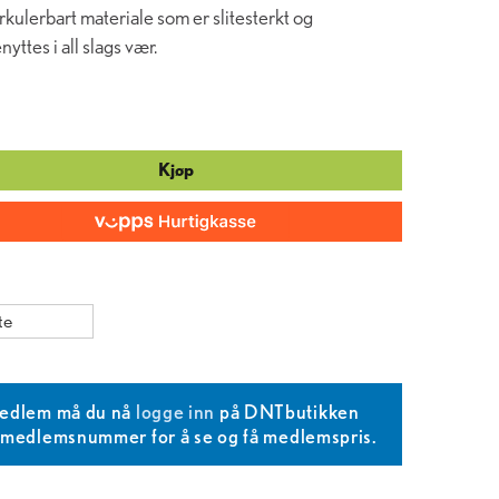
rkulerbart materiale som er slitesterkt og
yttes i all slags vær.
Kjøp
te
edlem må du nå
logge inn
på DNTbutikken
T medlemsnummer for å se og få medlemspris.