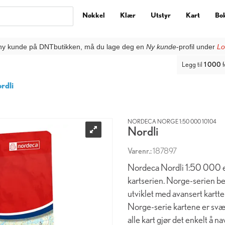
Nøkkel
Klær
Utstyr
Kart
Bo
ny kunde på DNTbutikken, må du lage deg en
Ny kunde
-profil under
Lo
Legg til
1 000
f
rdli
NORDECA NORGE 1:50 000 10104
Nordli
Varenr.:
187897
Nordeca Nordli 1:50 000 er
kartserien. Norge-serien be
utviklet med avansert kartte
Norge-serie kartene er svær
alle kart gjør det enkelt å 