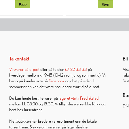
Kjøp
Kjøp
Ta kontakt
Bl
Vi svarer på
e-post
eller på telefon
67 22 33 33
på
Vis
hverdager mellom kl. 9–15 (10–12 i romjul og sommertid). Vi
rab
har også kundestøtte på
Facebook
og chat på siden. I
fles
sommerferien kan det være noe lengre svartid på e-post.
Bær
Du kan hente bestilte varer på
lageret vårt i Fredrikstad
mellom kl. 08.00 og 15.30. Vi tilbyr dessverre ikke Klikk og
DNT
hent hos Tursentrene.
Nettbutikken har bredere varesortiment enn de lokale
tursentrene. Sjekke om varen er på lager direkte