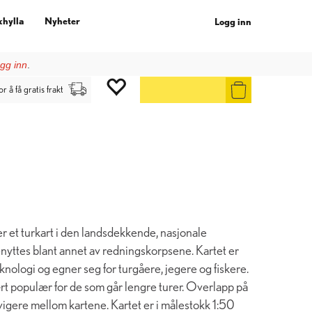
khylla
Nyheter
Logg inn
gg inn
.
or å få gratis frakt
 et turkart i den landsdekkende, nasjonale
nyttes blant annet av redningskorpsene. Kartet er
knologi og egner seg for turgåere, jegere og fiskere.
t populær for de som går lengre turer. Overlapp på
navigere mellom kartene. Kartet er i målestokk 1:50