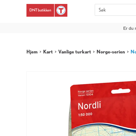
Er du 
Hjem
>
Kart
>
Vanlige turkart
>
Norge-serien
>
No