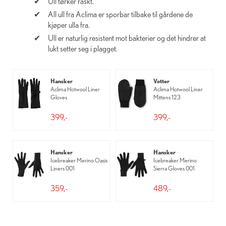
Ull tørker raskt.
All ull fra Aclima er sporbar tilbake til gårdene de
kjøper ulla fra.
Ull er naturlig resistent mot bakterier og det hindrer at
lukt setter seg i plagget.
Hansker
Votter
Aclima Hotwool Liner
Aclima Hotwool Liner
Gloves
Mittens 123
399,-
399,-
Hansker
Hansker
Icebreaker Merino Oasis
Icebreaker Merino
Liners 001
Sierra Gloves 001
359,-
489,-