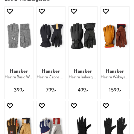
Hansker
Hansker
Hansker
Hansker
Hestra Basic Wool Glove 350
Hestra Czone Contact Pick Up 5F 100
Hestra Isaberg Czone 5F 100
Hestra Wakayama 5F 710/750
399,-
799,-
499,-
1 599,-