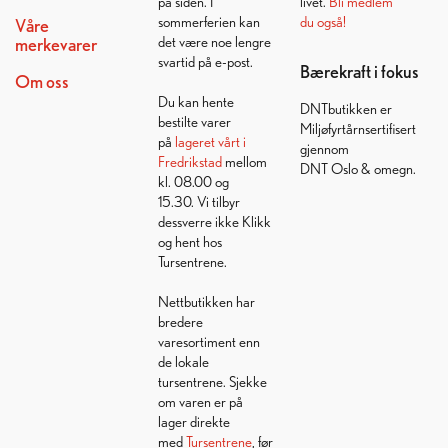
på siden. I
livet.
Bli medlem
sommerferien kan
du også!
Våre
det være noe lengre
merkevarer
svartid på e-post.
Bærekraft i fokus
Om oss
Du kan hente
DNTbutikken er
bestilte varer
Miljøfyrtårnsertifisert
på
lageret vårt i
gjennom
Fredrikstad
mellom
DNT Oslo & omegn.
kl. 08.00 og
15.30. Vi tilbyr
dessverre ikke Klikk
og hent hos
Tursentrene.
Nettbutikken har
bredere
varesortiment enn
de lokale
tursentrene. Sjekke
om varen er på
lager direkte
med
Tursentrene
, før