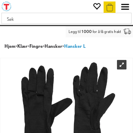
Legg til
1 000
for å få gratis frakt
Hjem
>
Klær
>
Fingre
>
Hansker
>
Hansker L