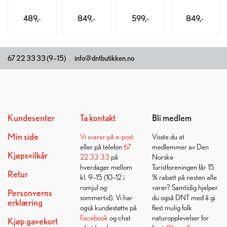
489,-
849,-
599,-
849,-
67 22 33 33 (9–15)
info@dntbutikken.no
Kundesenter
Ta kontakt
Bli medlem
Min side
Vi svarer på
e-post
Visste du at
eller på telefon
67
medlemmer av Den
Kjøpsvilkår
22 33 33
på
Norske
hverdager mellom
Turistforeningen får 15
Retur
kl. 9–15 (10–12 i
% rabatt på nesten alle
romjul og
varer? Samtidig hjelper
Personverns
sommertid). Vi har
du også DNT med å gi
erklæring
også kundestøtte på
flest mulig folk
Facebook
og chat
naturopplevelser for
Kjøp gavekort