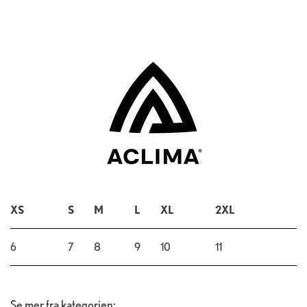
XS
S
M
L
XL
2XL
6
7
8
9
10
11
Se mer fra kategorien: