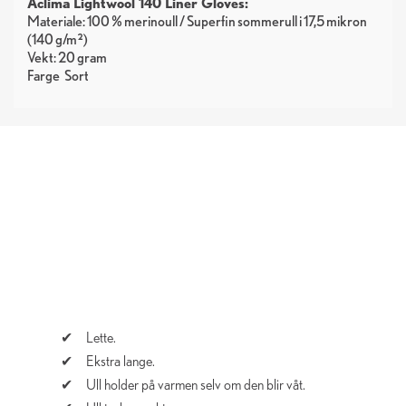
Aclima Lightwool 140 Liner Gloves:
Materiale: 100 % merinoull / Superfin sommerull i 17,5 mikron
(140 g/m²)
Vekt: 20 gram
Farge
Sort
Lette.
Ekstra lange.
Ull holder på varmen selv om den blir våt.