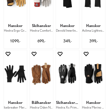
Hansker
Skihansker
Hansker
Hansker
Hestra Ergo Grip Active 861/700
Hestra Comfort Tracker 5F 280/030
Devold Innerliner Merino 950
Aclima Lightwool 140 Liner Gloves 123
1 099,-
699,-
349,-
399,-
Hansker
Bålhansker
Skihansker til dame
Hansker
Icebreaker Merino Sierra Gloves 001
Hestra Oden Nubuck 5F 710
Hestra Xc Primaloft 5F W 100
Hestra Merino Windwool Liner 5F 100