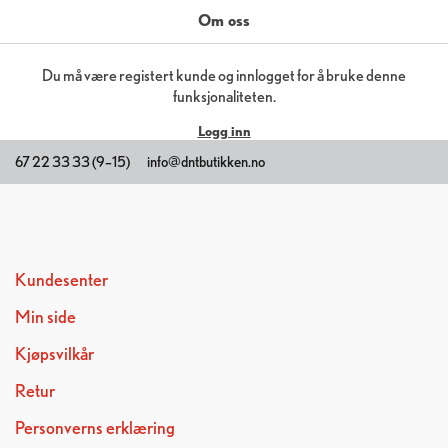
Om oss
Du må være registert kunde og innlogget for å bruke denne
funksjonaliteten.
Logg inn
67 22 33 33 (9–15)
info@dntbutikken.no
Kundesenter
Min side
Kjøpsvilkår
Retur
Personverns erklæring