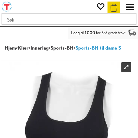
Legg til
1 000
for å få gratis frakt
Hjem
>
Klær
>
Innerlag
>
Sports-BH
>
Sports-BH til dame S