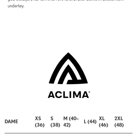
undertøy.
XS
S
M (40–
XL
2XL
DAME
L (44)
(36)
(38)
42)
(46)
(48)