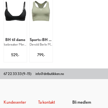
BH til dame
Sports-BH til dame
Icebreaker Merino Siren Bra W 001
Devold Berle Merino Bra W 422
529,-
799,-
67 22 33 33 (9–15)
info@dntbutikken.no
Kundesenter
Ta kontakt
Bli medlem