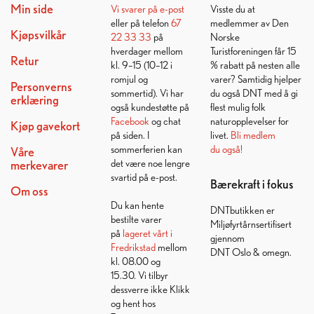
Min side
Vi svarer på
e-post
Visste du at
eller på telefon
67
medlemmer av Den
Kjøpsvilkår
22 33 33
på
Norske
hverdager mellom
Turistforeningen får 15
Retur
kl. 9–15 (10–12 i
% rabatt på nesten alle
romjul og
varer? Samtidig hjelper
Personverns
sommertid). Vi har
du også DNT med å gi
erklæring
også kundestøtte på
flest mulig folk
Facebook
og chat
naturopplevelser for
Kjøp gavekort
på siden. I
livet.
Bli medlem
sommerferien kan
du også!
Våre
det være noe lengre
merkevarer
svartid på e-post.
Bærekraft i fokus
Om oss
Du kan hente
DNTbutikken er
bestilte varer
Miljøfyrtårnsertifisert
på
lageret vårt i
gjennom
Fredrikstad
mellom
DNT Oslo & omegn.
kl. 08.00 og
15.30. Vi tilbyr
dessverre ikke Klikk
og hent hos