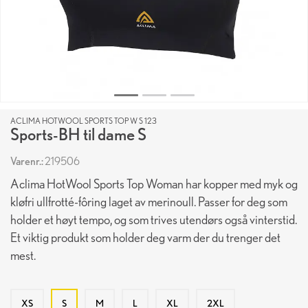
ACLIMA HOTWOOL SPORTS TOP W S 123
Sports-BH til dame S
Varenr.:
219506
Aclima HotWool Sports Top Woman har kopper med myk og
kløfri ullfrotté-fôring laget av merinoull. Passer for deg som
holder et høyt tempo, og som trives utendørs også vinterstid.
Et viktig produkt som holder deg varm der du trenger det
mest.
XS
S
M
L
XL
2XL