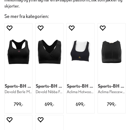
skjorter.
Se mer fra kategorien:
Sports-BH til dame
Sports-BH til dame
Sports-BH til dame
Sports-BH til dame
Devold Berle Merino Bra W 960
Devold Nibba Fleece Merino Bra W 960
Aclima Hotwool Sports Top W 123
Aclima Fleecewool Top W 123
799,-
699,-
699,-
799,-