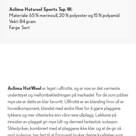
Aclima Hotwool Sports Top W:
Materiale: 65 % merinoull, 20 % polyester og 15 % polyamid
Vekt: 84 gram
Farge
Sort
Aclima HotWool
er laget i ullfrotté, og er noe av det varmeste
undertøyet og mellombekledningen på markedet. For de som jobber
mye ute er dette en klar favoritt. Ullfrotté er en blanding hvor ull er
hovedkomponent, blandet med andre fiber for å gjøre plaggene
tykkere og mer slitesterke enn våre rene ullplagg. Løkkene på
innsiden av plagget gir mye luft og dermed fantastisk isolasjon.
Slitestyrken, kombinert med at plaggene ikke klør og at de gir så
god isolasjon, har ført til at Forsvaret bruker denne kvaliteten som