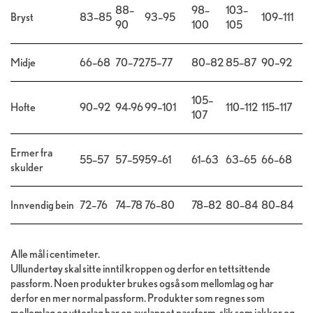
88–
98–
103–
Bryst
83–85
93–95
109–111
90
100
105
Midje
66–68
70–72
75–77
80–82
85–87
90–92
105–
Hofte
90–92
94-96
99–101
110–112
115–117
107
Ermer fra
55–57
57–59
59–61
61–63
63–65
66–68
skulder
Innvendig bein
72–76
74–78
76–80
78–82
80–84
80–84
Alle mål i centimeter.
Ullundertøy skal sitte inntil kroppen og derfor en tettsittende
passform. Noen produkter brukes også som mellomlag og har
derfor en mer normal passform. Produkter som regnes som
mellomlag og ytterlag har en avslappet passform, slik som jakker og