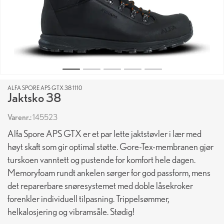
ALFA SPORE APS GTX 38 1110
Jaktsko 38
Varenr.:
145523
Alfa Spore APS GTX er et par lette jaktstøvler i lær med
høyt skaft som gir optimal støtte. Gore-Tex-membranen gjør
turskoen vanntett og pustende for komfort hele dagen.
Memoryfoam rundt ankelen sørger for god passform, mens
det reparerbare snøresystemet med doble låsekroker
forenkler individuell tilpasning. Trippelsømmer,
helkalosjering og vibramsåle. Stødig!