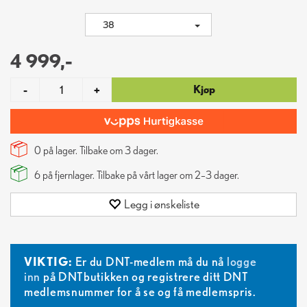
38
4 999,-
Kjøp
-
+
0 på lager. Tilbake om
3
dager.
6
på fjernlager. Tilbake på vårt lager om 2–3 dager.
Legg i ønskeliste
VIKTIG:
Er du DNT-medlem må du nå
logge
inn
på DNTbutikken og registrere ditt DNT
medlemsnummer for å se og få medlemspris.