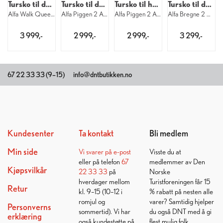
Tursko til dame
Tursko til dame
Tursko til herre
Tursko til dame
Alfa Walk Queen Advanced GTX W 2000
Alfa Piggen 2 APS GTX W 8860
Alfa Piggen 2 APS GTX M 1160
Alfa Bregne 2 APS GTX W 1160
3 999,-
2 999,-
2 999,-
3 299,-
67 22 33 33 (9–15)
info@dntbutikken.no
Kundesenter
Ta kontakt
Bli medlem
Min side
Vi svarer på
e-post
Visste du at
eller på telefon
67
medlemmer av Den
Kjøpsvilkår
22 33 33
på
Norske
hverdager mellom
Turistforeningen får 15
Retur
kl. 9–15 (10–12 i
% rabatt på nesten alle
romjul og
varer? Samtidig hjelper
Personverns
sommertid). Vi har
du også DNT med å gi
erklæring
også kundestøtte på
flest mulig folk