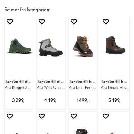
Se mer fra kategorien:
Tursko til dame
Tursko til dame
Tursko til barn
Tursko til herre
Alfa Bregne 2 APS GTX W 8860
Alfa Walk Queen Pro APS GTX W 8030
Alfa Kratt Perform GTX Jr 2000
Alfa Impact Adv 2 GTX M 2220
3 299,-
4 499,-
1 499,-
5 499,-