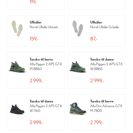
119,-
Ullsåler
Ullsåler
Norsk Ullsåle Utmark
Norsk Ullsåle Gråsåle
159,-
87,-
Tursko til herre
Tursko til dame
Alfa Piggen 2 APS GTX
Alfa Piggen 2 APS GTX
M 8860
W 8860
2 999,-
2 999,-
Tursko til dame
Tursko til herre
Alfa Piggen 2 APS GTX
Alfa Driv Advance GTX
W 1160
M 7800
2 999,-
2 799,-