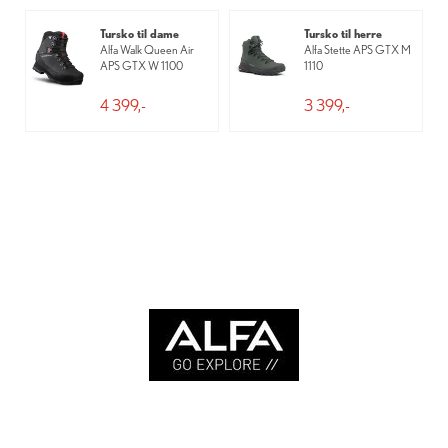
Tursko til dame
Tursko til herre
Alfa Walk Queen Air
Alfa Stette APS GTX M
APS GTX W 1100
1110
4 399,-
3 399,-