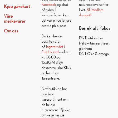
Facebook
og chat
naturopplevelser for
Kjøp gavekort
på siden. I
livet.
Bli medlem
sommerferien kan
du også!
Våre
det være noe lengre
merkevarer
svartid på e-post.
Bærekraft i fokus
Om oss
Du kan hente
DNTbutikken er
bestilte varer
Miljøfyrtårnsertifisert
på
lageret vårt i
gjennom
Fredrikstad
mellom
DNT Oslo & omegn.
kl. 08.00 og
15.30. Vi tilbyr
dessverre ikke Klikk
og hent hos
Tursentrene.
Nettbutikken har
bredere
varesortiment enn
de lokale
tursentrene. Sjekke
om varen er på