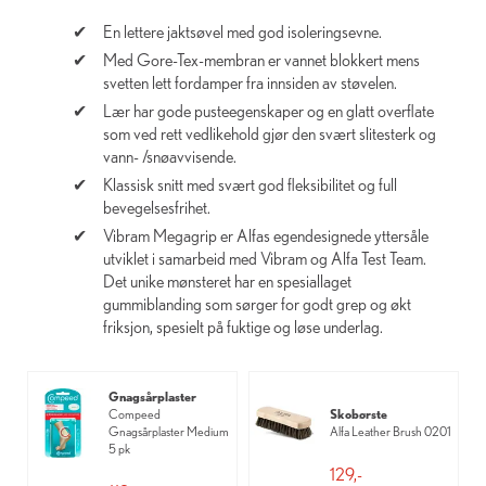
En lettere jaktsøvel med god isoleringsevne.
Med Gore-Tex-membran er vannet blokkert mens
svetten lett fordamper fra innsiden av støvelen.
Lær har gode pusteegenskaper og en glatt overflate
som ved rett vedlikehold gjør den svært slitesterk og
vann- /snøavvisende.
Klassisk snitt med svært god fleksibilitet og full
bevegelsesfrihet.
Vibram Megagrip er Alfas egendesignede yttersåle
utviklet i samarbeid med Vibram og Alfa Test Team.
Det unike mønsteret har en spesiallaget
gummiblanding som sørger for godt grep og økt
friksjon, spesielt på fuktige og løse underlag.
Gnagsårplaster
Compeed
Skobørste
Gnagsårplaster Medium
Alfa Leather Brush 0201
5 pk
129,-