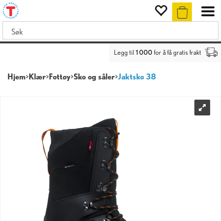
Legg til
1 000
for å få gratis frakt
Hjem
>
Klær
>
Fottøy
>
Sko og såler
>
Jaktsko 38