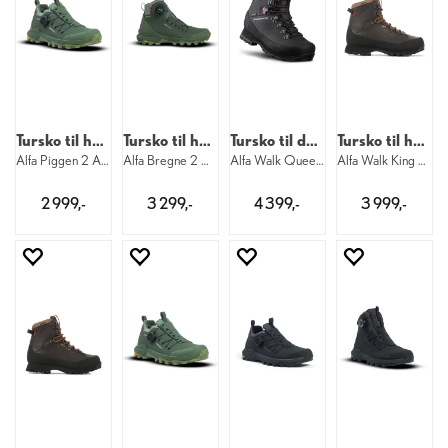
Tursko til herre
Tursko til herre
Tursko til dame
Tursko til herre
Alfa Piggen 2 APS GTX M 8860
Alfa Bregne 2 APS GTX M 8860
Alfa Walk Queen Air APS GTX W 1100
Alfa Walk King Advanced GTX M 2000
2 999,-
3 299,-
4 399,-
3 999,-