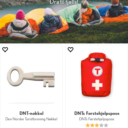
Dra til fjells!
DNT-nøkkel
DNTs Førstehjelpspose
Den Norske Turistforening Nøkkel
DNTs Førstehjelpspose
Karakter:
3.0 av 5 mu