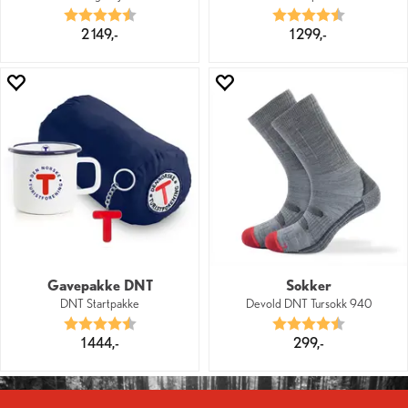
Karakter:
4.8 av 5 mulige
Karakter:
4.7 av 5 mu
2 149,-
1 299,-
Gavepakke DNT
Sokker
DNT Startpakke
Devold DNT Tursokk 940
Karakter:
4.4 av 5 mulige
Karakter:
4.6 av 5 mu
1 444,-
299,-