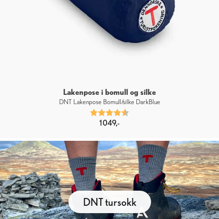
Lakenpose i bomull og silke
DNT Lakenpose Bomull/silke DarkBlue
Karakter:
4.7 av 5 mulige
1 049,-
DNT tursokk