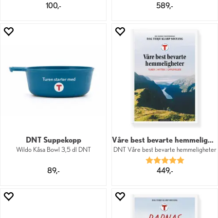
100,-
589,-
DNT Suppekopp
Våre best bevarte hemmeligheter
Wildo Kåsa Bowl 3,5 dl DNT
DNT Våre best bevarte hemmeligheter
Karakter:
5.0 av 5 mu
89,-
449,-