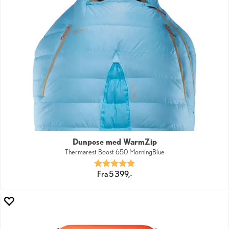
Dunpose med WarmZip
Thermarest Boost 650 MorningBlue
Karakter:
5.0 av 5 mulige
Fra 5 399,-