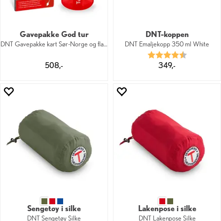
Gavepakke God tur
DNT-koppen
DNT Gavepakke kart Sør-Norge og flaske
DNT Emaljekopp 350 ml White
Karakter:
4.3 av 5 mu
508,-
349,-
Sengetøy i silke
Lakenpose i silke
DNT Sengetøy Silke
DNT Lakenpose Silke