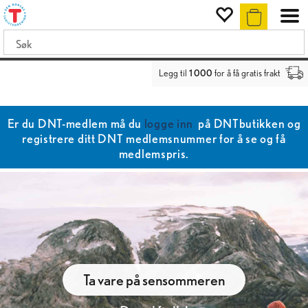
Legg til
1 000
for å få gratis frakt
Er du DNT-medlem må du
logge inn
på DNTbutikken og
registrere ditt DNT medlemsnummer for å se og få
medlemspris.
Ta vare på sensommeren