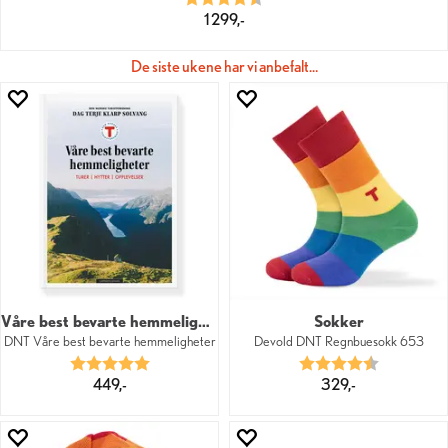
1 299,-
De siste ukene har vi anbefalt…
Våre best bevarte hemmeligheter
Sokker
DNT Våre best bevarte hemmeligheter
Devold DNT Regnbuesokk 653
Karakter:
5.0 av 5 mulige
Karakter:
4.8 av 5 mu
449,-
329,-