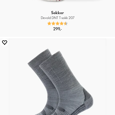
Sokker
Devold DNT T-sokk 207
Karakter:
4.5 av 5 mulige
299,-