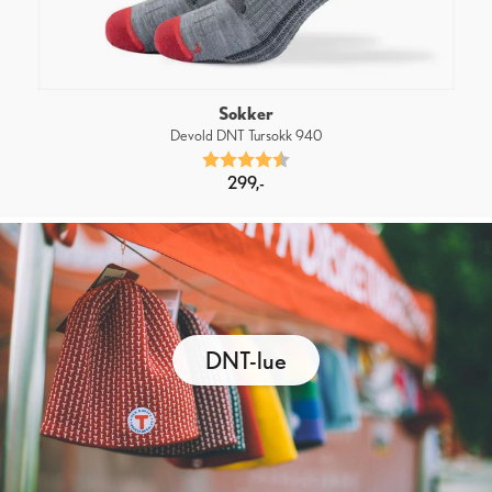
Sokker
Devold DNT Tursokk 940
Karakter:
4.6 av 5 mulige
299,-
DNT-lue