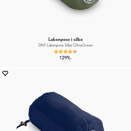
Lakenpose i silke
DNT Lakenpose Silke OliveGreen
Karakter:
4.7 av 5 mulige
1 299,-