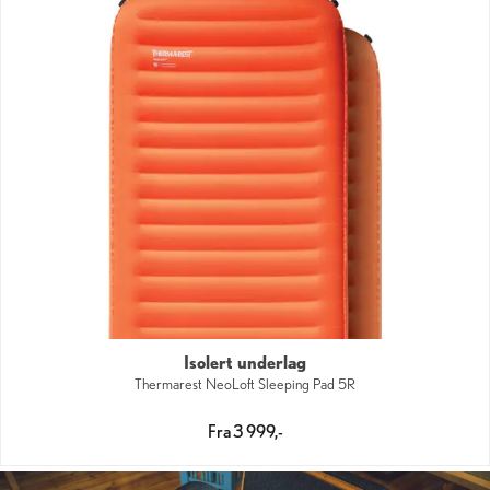
Isolert underlag
Thermarest NeoLoft Sleeping Pad 5R
Fra 3 999,-