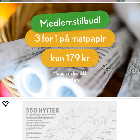
Medlemstilbud!
3 for 1 på matpapir
kun 179 kr
*logg inn for å få
rabatten