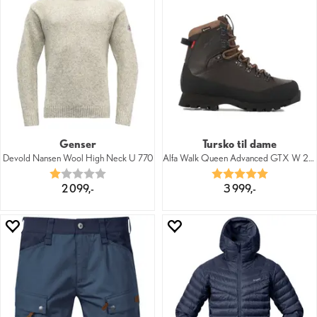
Genser
Tursko til dame
Devold Nansen Wool High Neck U 770
Alfa Walk Queen Advanced GTX W 2000
Karakter:
1.0 av 5 mulige
Karakter:
5.0 av 5 mu
2 099,-
3 999,-