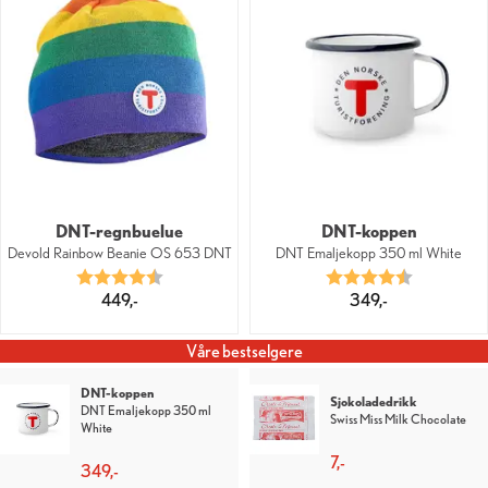
DNT-regnbuelue
DNT-koppen
Devold Rainbow Beanie OS 653 DNT
DNT Emaljekopp 350 ml White
Karakter:
4.7 av 5 mulige
Karakter:
4.3 av 5 mu
449,-
349,-
Våre bestselgere
Lakenpose i silke
Lakenpose i silke
DNT Lakenpose Silke
DNT Lakenpose Silke Red
OliveGreen
1 299,-
1 299,-