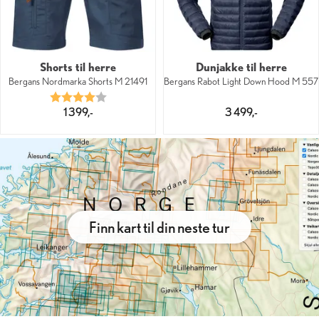
Shorts til herre
Dunjakke til herre
Bergans Nordmarka Shorts M 21491
Bergans Rabot Light Down Hood M 557
Karakter:
4.0 av 5 mulige
1 399,-
3 499,-
Finn kart til din neste tur