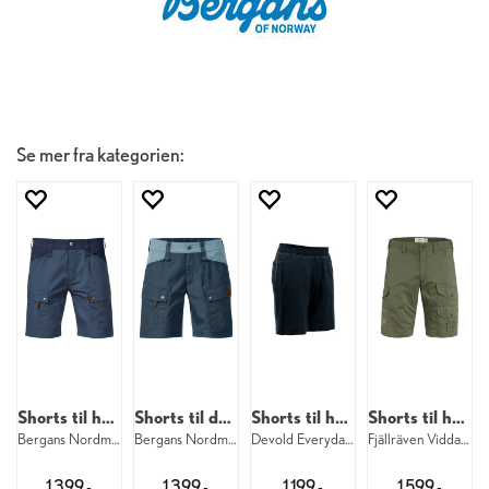
Se mer fra kategorien:
Shorts til herre
Shorts til dame
Shorts til herre
Shorts til herre
Bergans Nordmarka Shorts M 21491
Bergans Nordmarka Shorts W 21650
Devold Everyday Shorts M 284
Fjällräven Vidda Pro Lite Shorts M 625
1 399,-
1 399,-
1 199,-
1 599,-