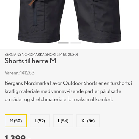
BERGANS NORDMARKA SHORTS M 50 25301
Shorts til herre M
Varenr.:
141263
Bergans Nordmarka Favor Outdoor Shorts er en turshorts i
kraftig materiale med vannavvisende partier på utsatte
områder og stretchmateriale for maksimal komfort.
M (50)
L (52)
L (54)
XL (56)
1 399,-