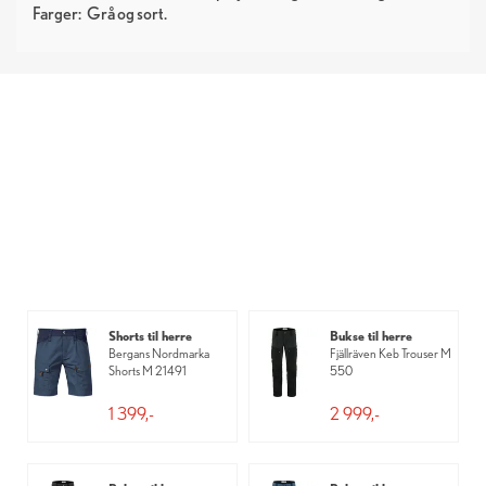
Farger:
Grå
sort
Shorts til herre
Bukse til herre
Bergans Nordmarka
Fjällräven Keb Trouser M
Shorts M 21491
550
1 399,-
2 999,-