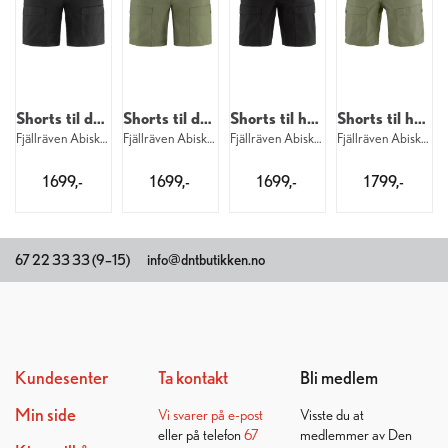
Shorts til dame
Shorts til dame
Shorts til herre
Shorts til herre
Fjällräven Abisko Hybrid Shorts W 550
Fjällräven Abisko Hybrid Shorts W 625
Fjällräven Abisko Hybrid Shorts M 550
Fjällräven Abisko Hybrid Shorts M 625
1 699,-
1 699,-
1 699,-
1 799,-
67 22 33 33 (9–15)
info@dntbutikken.no
Kundesenter
Ta kontakt
Bli medlem
Min side
Vi svarer på
e-post
Visste du at
eller på telefon
67
medlemmer av Den