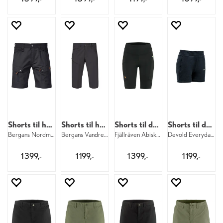
Shorts til herre
Shorts til herre
Shorts til dame
Shorts til dame
Bergans Nordmarka Shorts M 25301
Bergans Vandre Long Shorts M 24616
Fjällräven Abisko Tights Short W 550
Devold Everyday Shorts W 284
1 399,-
1 199,-
1 399,-
1 199,-