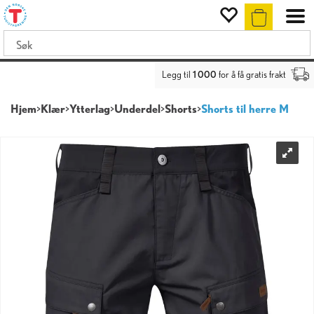
Legg til
1 000
for å få gratis frakt
Hjem
>
Klær
>
Ytterlag
>
Underdel
>
Shorts
>
Shorts til herre M