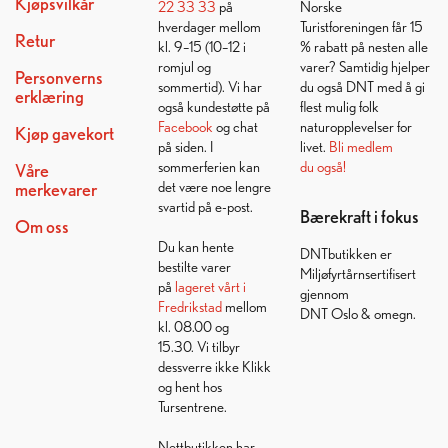
Kjøpsvilkår
22 33 33
på
Norske
hverdager mellom
Turistforeningen får 15
Retur
kl. 9–15 (10–12 i
% rabatt på nesten alle
romjul og
varer? Samtidig hjelper
Personverns
sommertid). Vi har
du også DNT med å gi
erklæring
også kundestøtte på
flest mulig folk
Facebook
og chat
naturopplevelser for
Kjøp gavekort
på siden. I
livet.
Bli medlem
sommerferien kan
du også!
Våre
det være noe lengre
merkevarer
svartid på e-post.
Bærekraft i fokus
Om oss
Du kan hente
DNTbutikken er
bestilte varer
Miljøfyrtårnsertifisert
på
lageret vårt i
gjennom
Fredrikstad
mellom
DNT Oslo & omegn.
kl. 08.00 og
15.30. Vi tilbyr
dessverre ikke Klikk
og hent hos
Tursentrene.
Nettbutikken har