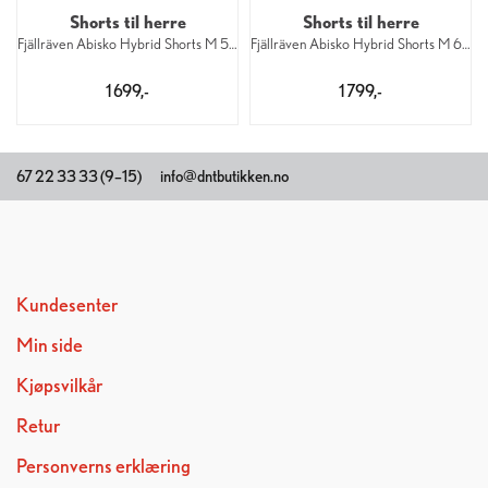
Shorts til herre
Shorts til herre
Fjällräven Abisko Hybrid Shorts M 550
Fjällräven Abisko Hybrid Shorts M 625
1 699,-
1 799,-
67 22 33 33 (9–15)
info@dntbutikken.no
Kundesenter
Min side
Kjøpsvilkår
Retur
Personverns erklæring