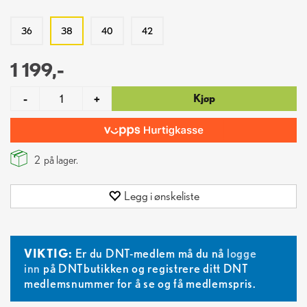
36
38
40
42
1 199,-
Kjøp
-
+
2
på lager.
Legg i ønskeliste
VIKTIG:
Er du DNT-medlem må du nå
logge
inn
på DNTbutikken og registrere ditt DNT
medlemsnummer for å se og få medlemspris.