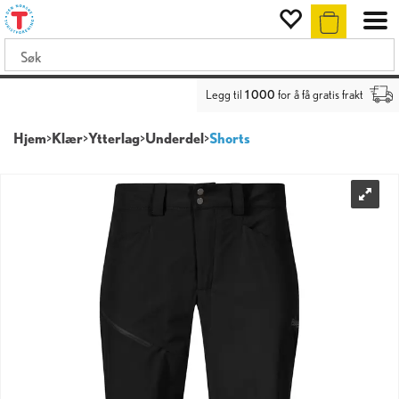
Legg til
1 000
for å få gratis frakt
Hjem
>
Klær
>
Ytterlag
>
Underdel
>
Shorts