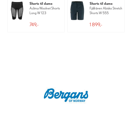
Shorts til dame
Shorts til dame
Aclima Woolnet Shorts
Fjällräven Abisko Stretch
Long W 123
Shorts W 555
749,-
1 899,-