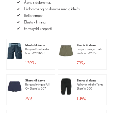
Åpne sidelommer.
Lårlomme og baklomme med glidelås.
Beltehemper.
Elastisk linning.
Formsydd kneparti.
Shorts til dame
Shorts til dame
Bergans Nordmarka
Bergans Imingen Pull-
Shorts W 21650
On Shorts W 12731
1 399,-
799,-
Shorts til dame
Shorts til dame
Bergans Imingen Pull-
Fjällräven Abisko Tights
On Shorts W 557
Short W 550
799,-
1 399,-