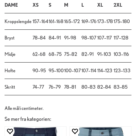
DAME
XS
S
M
L
XL
2XL
Kroppslengde
157–164
161–168
165–172
169–176
173–178
175–180
Bryst
78–84
84–91
91–98
98–107
107–117
117–128
Midje
62–68
68–75
75–82
82–91
91–103
103–116
Hofte
90–95
95–100
100–107
107–114
114–123
123–133
Skritt
74–77
76–79
78–81
80–83
82–84
83–85
Alle mål i centimeter.
Se mer fra kategorien: