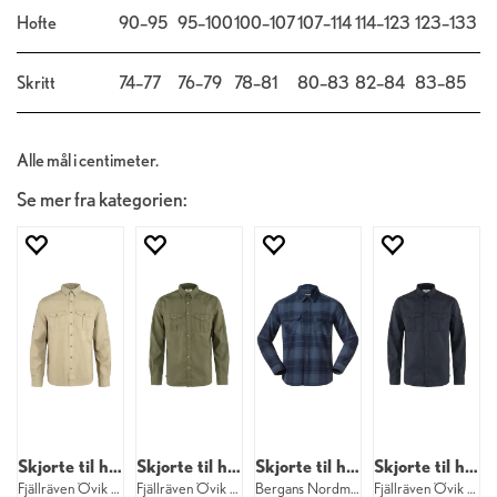
Hofte
90–95
95–100
100–107
107–114
114–123
123–133
Skritt
74–77
76–79
78–81
80–83
82–84
83–85
Alle mål i centimeter.
Se mer fra kategorien:
Skjorte til herre
Skjorte til herre
Skjorte til herre
Skjorte til herre
Fjällräven Övik Travel Shirt M 195
Fjällräven Övik Travel Shirt M 620
Bergans Nordmarka Flannel Shirt M 25692
Fjällräven Övik Travel Shirt M 555