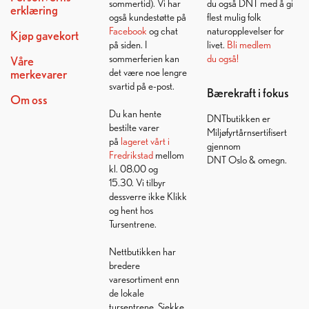
sommertid). Vi har
du også DNT med å gi
erklæring
også kundestøtte på
flest mulig folk
Facebook
og chat
naturopplevelser for
Kjøp gavekort
på siden. I
livet.
Bli medlem
sommerferien kan
du også!
Våre
det være noe lengre
merkevarer
svartid på e-post.
Bærekraft i fokus
Om oss
Du kan hente
DNTbutikken er
bestilte varer
Miljøfyrtårnsertifisert
på
lageret vårt i
gjennom
Fredrikstad
mellom
DNT Oslo & omegn.
kl. 08.00 og
15.30. Vi tilbyr
dessverre ikke Klikk
og hent hos
Tursentrene.
Nettbutikken har
bredere
varesortiment enn
de lokale
tursentrene. Sjekke