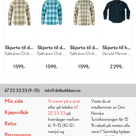
Skjorte til dame
Skjorte til dame
Skjorte til dame
Skjorte til herre
Fjällräven Övik Heavy Flannel W 021-113
Fjällräven Övik Heavy Flannel W 543-514
Fjällräven Övik Heavy Flannel W 113-118
Devold Merino Overshirt M 284B
1 599,-
1 599,-
1 599,-
2 299,-
Kundesenter
Ta kontakt
Bli medlem
67 22 33 33 (9–15)
info@dntbutikken.no
Min side
Vi svarer på
e-post
Visste du at
eller på telefon
67
medlemmer av Den
Kjøpsvilkår
22 33 33
på
Norske
hverdager mellom
Turistforeningen får 15
Retur
kl. 9–15 (10–12 i
% rabatt på nesten alle
romjul og
varer? Samtidig hjelper
Personverns