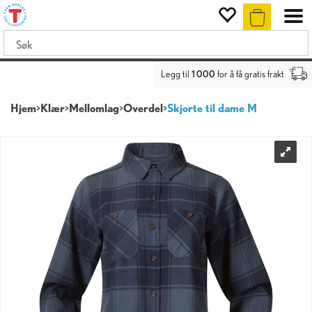
Legg til
1 000
for å få gratis frakt
Hjem
>
Klær
>
Mellomlag
>
Overdel
>
Skjorte til dame M