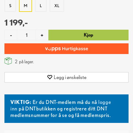
S
M
L
XL
1 199,-
Kjøp
-
+
2
på lager.
Legg i ønskeliste
VIKTIG:
Er du DNT-medlem må du nå
logge
inn
på DNTbutikken og registrere ditt DNT
medlemsnummer for å se og få medlemspris.