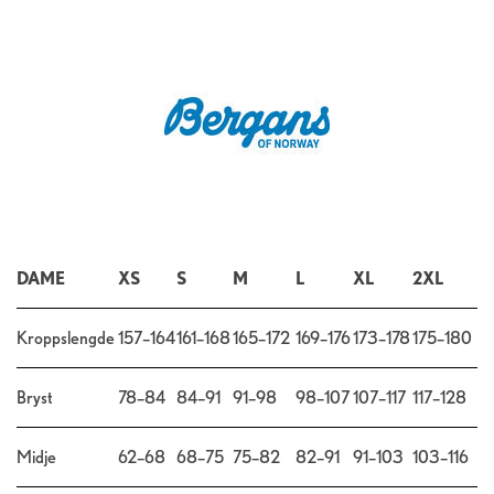
DAME
XS
S
M
L
XL
2XL
Kroppslengde
157–164
161–168
165–172
169–176
173–178
175–180
Bryst
78–84
84–91
91–98
98–107
107–117
117–128
Midje
62–68
68–75
75–82
82–91
91–103
103–116