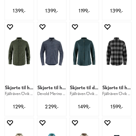
1 399,-
1 399,-
1 199,-
1 399,-
Skjorte til herre
Skjorte til herre
Skjorte til dame
Skjorte til herre
Fjällräven Övik Flannel M 625-534
Devold Merino Overshirt M 284A
Fjällräven Övik Hemp Shirt LS W 570
Fjällräven Övik Heavy Flannel M 550-020
1 299,-
2 299,-
1 499,-
1 599,-