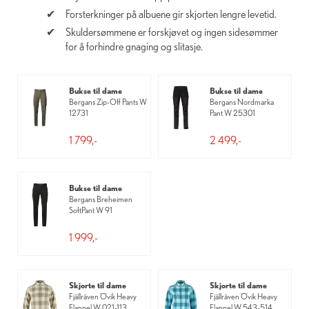
Forsterkninger på albuene gir skjorten lengre levetid.
Skuldersømmene er forskjøvet og ingen sidesømmer
for å forhindre gnaging og slitasje.
Bukse til dame
Bukse til dame
Bergans Zip-Off Pants W
Bergans Nordmarka
12731
Pant W 25301
1 799,-
2 499,-
Bukse til dame
Bergans Breheimen
SoftPant W 91
1 999,-
Skjorte til dame
Skjorte til dame
Fjällräven Övik Heavy
Fjällräven Övik Heavy
Flannel W 021-113
Flannel W 543-514