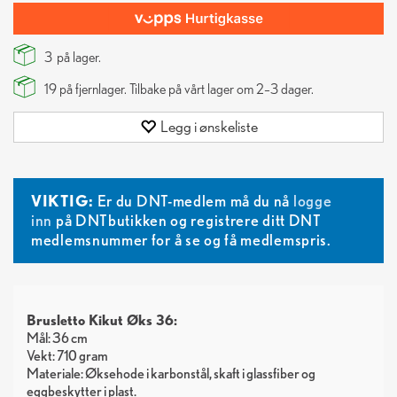
3
på lager.
19
på fjernlager. Tilbake på vårt lager om 2–3 dager.
Legg i ønskeliste
VIKTIG:
Er du DNT-medlem må du nå
logge
inn
på DNTbutikken og registrere ditt DNT
medlemsnummer for å se og få medlemspris.
Brusletto Kikut Øks 36:
Mål: 36 cm
Vekt: 710 gram
Materiale: Øksehode i karbonstål, skaft i glassfiber og
eggbeskytter i plast.