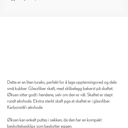
Dette er en liten turøks, perfekt for å lage opptenningsved og dele
små kubber. Glassfiber skaft, med sklibelegg bakerst på skaftet.
Øksen sitter godt i hendene, selv om den er våt. Skaftet er støpt
rundt økshode. Ekstra sterkt skaft pga at skaftet er i glassfiber.
Karbonstål i økshode
Øksen kan enkelt puttes i sekken, da den har en kompakt
beskyttelsesklips som beskytter eggen.