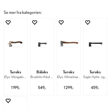
Se mer fra kategorien:
Turøks
Båløks
Turøks
Turøks
Øyo Vikingøks 32 cm
Brusletto Kikut Øks 23 cm
Øyo Villmarksøksa 52 cm
Eagle Hytte- og villmarksøks 36 cm
1 199,-
549,-
1 299,-
459,-