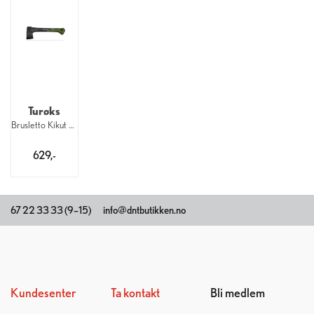
Turøks
Brusletto Kikut Øks 36 cm
629,-
67 22 33 33 (9–15)
info@dntbutikken.no
Kundesenter
Ta kontakt
Bli medlem