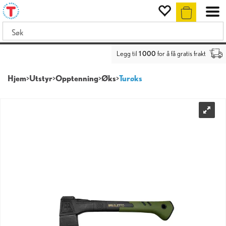
Legg til
1 000
for å få gratis frakt
Hjem
>
Utstyr
>
Opptenning
>
Øks
>
Turøks