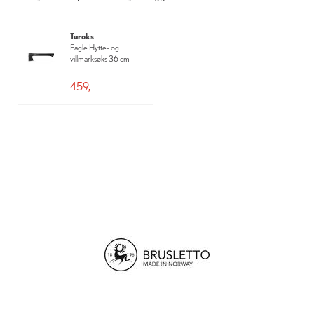
Turøks
Eagle Hytte- og
villmarksøks 36 cm
459,-