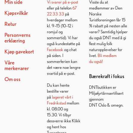
Min side
Vi svarer på
e-post
Visste du at
eller på telefon
67
medlemmer av Den
Kjøpsvilkår
22 33 33
på
Norske
hverdager mellom
Turistforeningen får 15
Retur
kl. 9–15 (10–12 i
% rabatt på nesten alle
romjul og
varer? Samtidig hjelper
Personverns
sommertid). Vi har
du også DNT med å gi
erklæring
også kundestøtte på
flest mulig folk
Facebook
og chat
naturopplevelser for
Kjøp gavekort
på siden. I
livet.
Bli medlem
sommerferien kan
du også!
Våre
det være noe lengre
merkevarer
svartid på e-post.
Bærekraft i fokus
Om oss
Du kan hente
DNTbutikken er
bestilte varer
Miljøfyrtårnsertifisert
på
lageret vårt i
gjennom
Fredrikstad
mellom
DNT Oslo & omegn.
kl. 08.00 og
15.30. Vi tilbyr
dessverre ikke Klikk
og hent hos
Tursentrene.