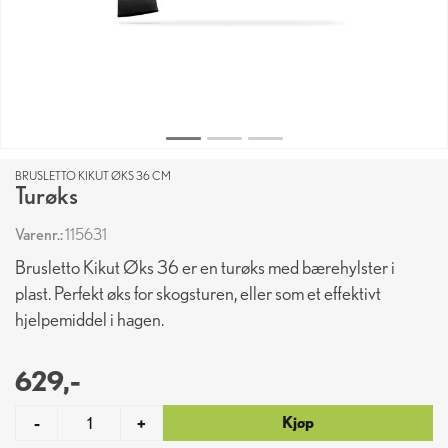
BRUSLETTO KIKUT ØKS 36 CM
Turøks
Varenr.:
115631
Brusletto Kikut Øks 36 er en turøks med bærehylster i
plast. Perfekt øks for skogsturen, eller som et effektivt
hjelpemiddel i hagen.
629,-
Kjøp
-
+