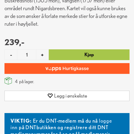
Buskredsnosi (1505 moh), Vangsen (1757 moh) eller
området rundt Nigardsbreen. Kartet vil også kunne brukes
av de som ønsker å forlate merkede stier for å utforske egne
ruter i høyfjellet.
239,-
Kjøp
-
+
4
på lager.
Legg i ønskeliste
VIKTIG:
Er du DNT-medlem må du nå
logge
inn
på DNTbutikken og registrere ditt DNT
medlemsnummer for å se og få medlemspris.