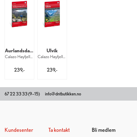
Aurlandsdalen Finse
Ulvik
Calazo Høyfjellskart 1:25 000
Calazo Høyfjellskart 1:25 000
239,-
239,-
67 22 33 33 (9–15)
info@dntbutikken.no
Kundesenter
Ta kontakt
Bli medlem