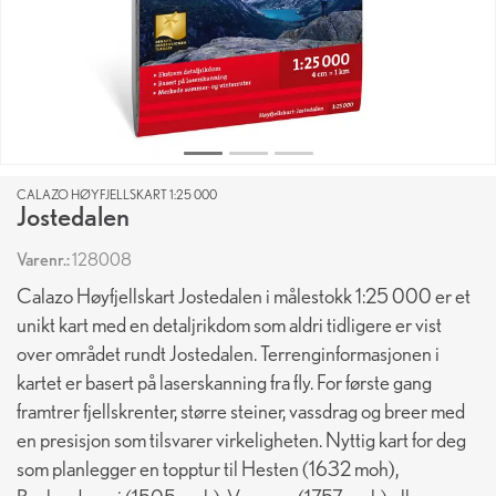
CALAZO HØYFJELLSKART 1:25 000
Jostedalen
Varenr.:
128008
Calazo Høyfjellskart Jostedalen i målestokk 1:25 000 er et
unikt kart med en detaljrikdom som aldri tidligere er vist
over området rundt Jostedalen. Terrenginformasjonen i
kartet er basert på laserskanning fra fly. For første gang
framtrer fjellskrenter, større steiner, vassdrag og breer med
en presisjon som tilsvarer ­virkeligheten. Nyttig kart for deg
som planlegger en topptur til Hesten (1632 moh),