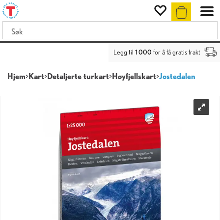
Legg til
1 000
for å få gratis frakt
Hjem
>
Kart
>
Detaljerte turkart
>
Høyfjellskart
>
Jostedalen