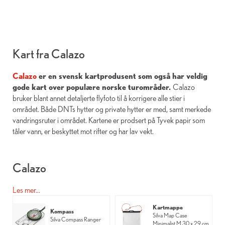
Kart fra Calazo
Calazo
er en svensk kartprodusent som også har veldig
gode kart over populære norske turområder.
Calazo
bruker blant annet detaljerte flyfoto til å korrigere alle stier i
området. Både DNTs hytter og private hytter er med, samt merkede
vandringsruter i området. Kartene er prodsert på Tyvek papir som
tåler vann, er beskyttet mot rifter og har lav vekt.
Calazo
Les mer...
Calazo er en ny og ambisiøs kartprodusent i Norge som Den
Kartmappe
Norske Turistforening (DNT) samarbeider med. Kartene
Kompass
Silva Map Case
Silva Compass Ranger
kombinerer moderne teknologi med kunnskap fra lokale turlag og
Minimalist M 30 x 29 cm