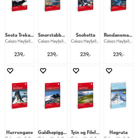
Snota Trekanten
Smørstabbstindan Leirvassbu
Snøhetta
Rondanemassivet
Calazo Høyfjellskart 1:25 000 Trollheime
Calazo Høyfjellskart 1:25 000 Jotunheime
Calazo Høyfjellskart 1:25 000 Dovrefjell
Calazo Høyfjellskart 1:25 000
239,-
239,-
239,-
239,-
Hurrungane
Galdhøpiggen Glittertinden
Tyin og Filefjell
Høgruta