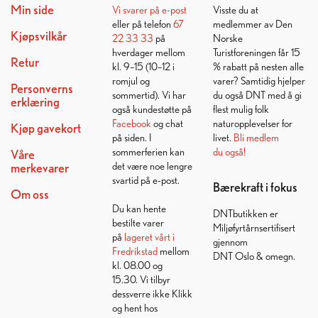
Min side
Vi svarer på
e-post
Visste du at
eller på telefon
67
medlemmer av Den
Kjøpsvilkår
22 33 33
på
Norske
hverdager mellom
Turistforeningen får 15
Retur
kl. 9–15 (10–12 i
% rabatt på nesten alle
romjul og
varer? Samtidig hjelper
Personverns
sommertid). Vi har
du også DNT med å gi
erklæring
også kundestøtte på
flest mulig folk
Facebook
og chat
naturopplevelser for
Kjøp gavekort
på siden. I
livet.
Bli medlem
sommerferien kan
du også!
Våre
det være noe lengre
merkevarer
svartid på e-post.
Bærekraft i fokus
Om oss
Du kan hente
DNTbutikken er
bestilte varer
Miljøfyrtårnsertifisert
på
lageret vårt i
gjennom
Fredrikstad
mellom
DNT Oslo & omegn.
kl. 08.00 og
15.30. Vi tilbyr
dessverre ikke Klikk
og hent hos