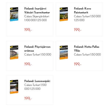
donere 10 kroner per solgte kart til DNTs arbeid med hytter og
Finland: Inarijärvi
Finland: Kevo
ruter.
Vätsäri Tsarmituntur
Paistunturit
Calazo Skjærgårdskart
Calazo Turkart 1:50 000
1:100 000 1:25 000
1:25 000
199,-
199,-
Finland: Pöyrisjärven
Finland: Hetta Pallas
erämaa
Ylläs
Calazo Turkart 1:50 000
Calazo Turkart 1:50 000
199,-
199,-
Finland: Lemmenjoki
Calazo Turkart 1:100
000 1:25 000
199,-