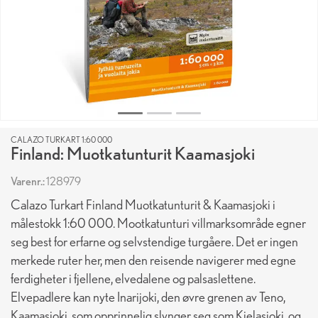
CALAZO TURKART 1:60 000
Finland: Muotkatunturit Kaamasjoki
Varenr.:
128979
Calazo Turkart Finland Muotkatunturit & Kaamasjoki i
målestokk 1:60 000. Mootkatunturi villmarksområde egner
seg best for erfarne og selvstendige turgåere. Det er ingen
merkede ruter her, men den reisende navigerer med egne
ferdigheter i fjellene, elvedalene og palsaslettene.
Elvepadlere kan nyte Inarijoki, den øvre grenen av Teno,
Kaamasjoki, som opprinnelig slynger seg som Kielasjoki, og