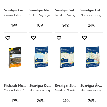
Sverige: Grövelsjön Rogen
Sverige: Norra Bohuslän
Sverige: Sylarna
Sverige: Fulufjället
Calazo Turkart 1:50 000
Calazo Skjærgårdskart 1:50 000 Bohuslede
Nordeca Sverige 7013 Sylarna
Nordeca Sverige 7019 Fulufjället
199,-
189,-
249,-
249,-
Finland: Muotkatunturit Kaamasjoki
Sverige: Kungsleden-Padjelanta
Sverige: Skäckerfjällen
Sverige: Årefjällen
Calazo Turkart 1:60 000
Nordeca Sverige 7003 Kungsleden-Padjelan
Nordeca Sverige 7011 Skäckerfjällen
Nordeca Sverige 7012 Årefjällen
199,-
249,-
249,-
249,-