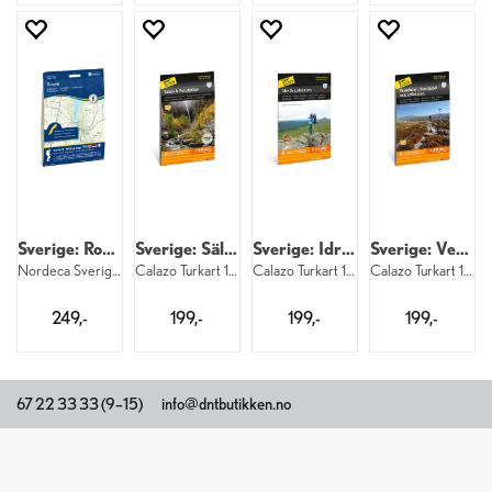
Sverige: Rogen
Sverige: Sälen Fulufjället
Sverige: Idre og Lofsdalen
Sverige: Vemdalen Sonfjället Lofsdalen
Nordeca Sverige 7016 Rogen
Calazo Turkart 1:50 000
Calazo Turkart 1:50 000
Calazo Turkart 1:50 000
249,-
199,-
199,-
199,-
67 22 33 33 (9–15)
info@dntbutikken.no