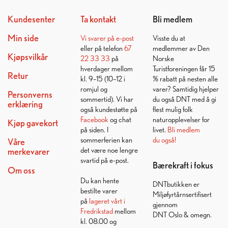
Kundesenter
Ta kontakt
Bli medlem
Min side
Vi svarer på
e-post
Visste du at
eller på telefon
67
medlemmer av Den
Kjøpsvilkår
22 33 33
på
Norske
hverdager mellom
Turistforeningen får 15
Retur
kl. 9–15 (10–12 i
% rabatt på nesten alle
romjul og
varer? Samtidig hjelper
Personverns
sommertid). Vi har
du også DNT med å gi
erklæring
også kundestøtte på
flest mulig folk
Facebook
og chat
naturopplevelser for
Kjøp gavekort
på siden. I
livet.
Bli medlem
sommerferien kan
du også!
Våre
det være noe lengre
merkevarer
svartid på e-post.
Bærekraft i fokus
Om oss
Du kan hente
DNTbutikken er
bestilte varer
Miljøfyrtårnsertifisert
på
lageret vårt i
gjennom
Fredrikstad
mellom
DNT Oslo & omegn.
kl. 08.00 og