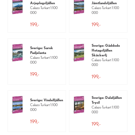
Arjeplogsfjällen
Jämtlandsfjällen
Calazo Turkart 1:100
Calazo Turkart 1:100
000
000
199,-
199,-
Sverige: Gäddede
Sverige: Sarek
Hotagsfjällen
Padjelanta
Skäckerfj
Calazo Turkart 1:100
Calazo Turkart 1:100
000
000
199,-
199,-
Sverige: Dalafjällen
Sverige: Vindelfjällen
Trysil
Calazo Turkart 1:100
Calazo Turkart 1:100
000
000
199,-
199,-