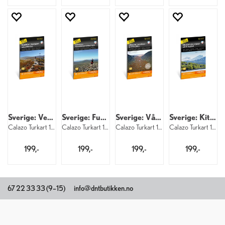
Sverige: Vemdalen Sonfjället Lofsdalen
Sverige: Funäsdalen Ramundberget Messlin
Sverige: Vålådalen Lunndörren Oviksfjäll
Sverige: Kittelfjäll Marsfjällen Klimpfj
Calazo Turkart 1:50 000
Calazo Turkart 1:50 000
Calazo Turkart 1:50 000
Calazo Turkart 1:50 000
199,-
199,-
199,-
199,-
67 22 33 33 (9–15)
info@dntbutikken.no