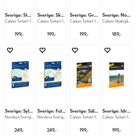
Sverige: Storlien Sylarna Helags Ramundb
Sverige: Skäckerfjällen Offerdalsfjälen
Sverige: Grövelsjön Rogen
Sverige: Norra Bohuslän
Calazo Turkart 1:50 000
Calazo Turkart 1:50 000
Calazo Turkart 1:50 000
Calazo Skjærgårdskart 1:50 000 Bohuslede
199,-
199,-
199,-
189,-
Sverige: Sylarna
Sverige: Fulufjället
Sverige: Sälen Fulufjället
Sverige: Idre og Lofsdalen
Nordeca Sverige 7013 Sylarna
Nordeca Sverige 7019 Fulufjället
Calazo Turkart 1:50 000
Calazo Turkart 1:50 000
249,-
249,-
199,-
199,-