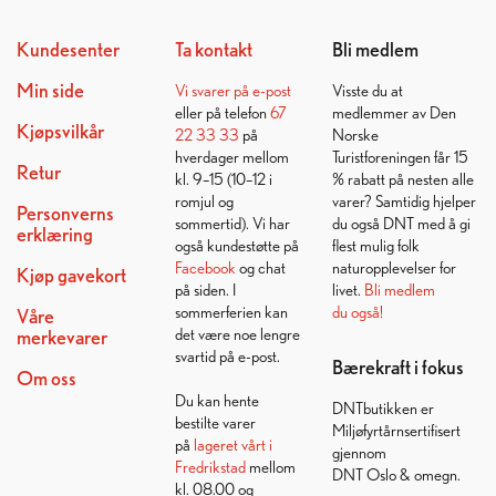
Kundesenter
Ta kontakt
Bli medlem
Min side
Vi svarer på
e-post
Visste du at
eller på telefon
67
medlemmer av Den
Kjøpsvilkår
22 33 33
på
Norske
hverdager mellom
Turistforeningen får 15
Retur
kl. 9–15 (10–12 i
% rabatt på nesten alle
romjul og
varer? Samtidig hjelper
Personverns
sommertid). Vi har
du også DNT med å gi
erklæring
også kundestøtte på
flest mulig folk
Facebook
og chat
naturopplevelser for
Kjøp gavekort
på siden. I
livet.
Bli medlem
sommerferien kan
du også!
Våre
det være noe lengre
merkevarer
svartid på e-post.
Bærekraft i fokus
Om oss
Du kan hente
DNTbutikken er
bestilte varer
Miljøfyrtårnsertifisert
på
lageret vårt i
gjennom
Fredrikstad
mellom
DNT Oslo & omegn.
kl. 08.00 og