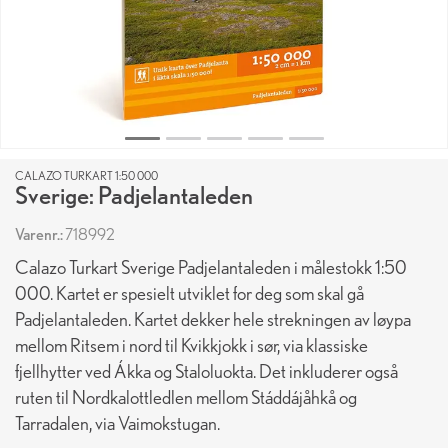
CALAZO TURKART 1:50 000
Sverige: Padjelantaleden
Varenr.:
718992
Calazo Turkart Sverige Padjelantaleden i målestokk 1:50
000. Kartet er spesielt utviklet for deg som skal gå
Padjelantaleden. Kartet dekker hele strekningen av løypa
mellom Ritsem i nord til Kvikkjokk i sør, via klassiske
fjellhytter ved Ákka og Staloluokta. Det inkluderer også
ruten til Nordkalottledlen mellom Stáddájåhkå og
Tarradalen, via Vaimokstugan.