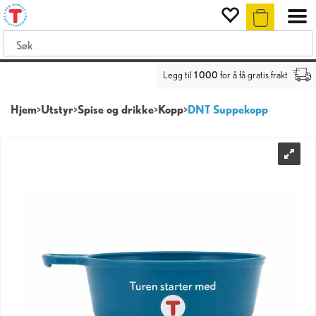
Legg til
1 000
for å få gratis frakt
Hjem
>
Utstyr
>
Spise og drikke
>
Kopp
>
DNT Suppekopp