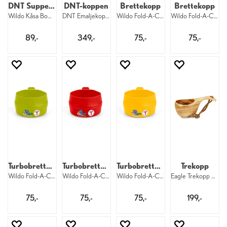
DNT Suppekopp
DNT-koppen
Brettekopp
Brettekopp
Wildo Kåsa Bowl 350 ml DNT
DNT Emaljekopp 350 ml White
Wildo Fold-A-Cup 2,5 dl Red DNT
Wildo Fold-A-Cup 2,5 dl Navy DNT
89,-
349,-
75,-
75,-
Turbobrettekopp
Turbobrettekopp
Turbobrettekopp
Trekopp
Wildo Fold-A-Cup 2,5 dl Green DNT
Wildo Fold-A-Cup 2,5 dl Red DNT
Wildo Fold-A-Cup 2,5 dl Yellow DNT
Eagle Trekopp Go-koppen 200 ml
75,-
75,-
75,-
199,-