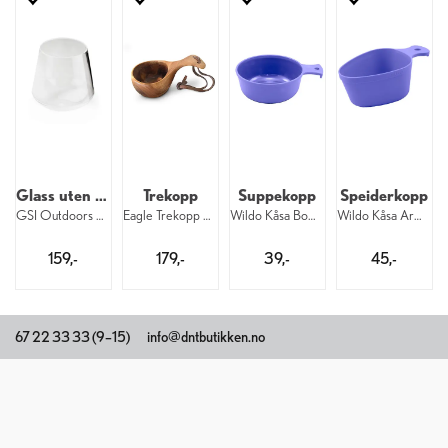
Glass uten stett
Trekopp
Suppekopp
Speiderkopp
GSI Outdoors Stemless Glass 4,3 dl
Eagle Trekopp Go-koppen Liten 110 ml
Wildo Kåsa Bowl 3,5 dl Blueberry
Wildo Kåsa Army 3 dl Blueberry
159,-
179,-
39,-
45,-
67 22 33 33 (9–15)
info@dntbutikken.no