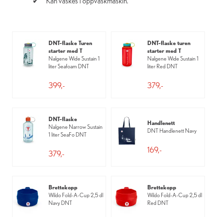
Kan vaskes i oppvaskmaskin.
DNT-flaske Turen
DNT-flaske turen
starter med T
starter med T
Nalgene Wide Sustain 1
Nalgene Wide Sustain 1
liter Seafoam DNT
liter Red DNT
399,-
379,-
DNT-flaske
Handlenett
Nalgene Narrow Sustain
DNT Handlenett Navy
1 liter SeaFo DNT
169,-
379,-
Brettekopp
Brettekopp
Wildo Fold-A-Cup 2,5 dl
Wildo Fold-A-Cup 2,5 dl
Navy DNT
Red DNT