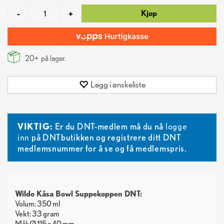
Kjøp
-
+
20+
på lager.
Legg i ønskeliste
VIKTIG:
Er du DNT-medlem må du nå
logge
inn
på DNTbutikken og registrere ditt DNT
medlemsnummer for å se og få medlemspris.
Wildo Kåsa Bowl Suppekoppen DNT:
Volum: 350 ml
Vekt: 33 gram
Mål: Ø 115 x 40 mm