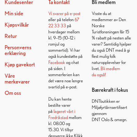
Kundesenter
Ta kontakt
Bli medlem
Min side
Vi svarer på
e-post
Visste du at
eller på telefon
67
medlemmer av Den
Kjøpsvilkår
22 33 33
på
Norske
hverdager mellom
Turistforeningen får 15
Retur
kl. 9–15 (10–12 i
% rabatt på nesten alle
romjul og
varer? Samtidig hjelper
Personverns
sommertid). Vi har
du også DNT med å gi
erklæring
også kundestøtte på
flest mulig folk
Facebook
og chat
naturopplevelser for
Kjøp gavekort
på siden. I
livet.
Bli medlem
sommerferien kan
du også!
Våre
det være noe lengre
merkevarer
svartid på e-post.
Bærekraft i fokus
Om oss
Du kan hente
DNTbutikken er
bestilte varer
Miljøfyrtårnsertifisert
på
lageret vårt i
gjennom
Fredrikstad
mellom
DNT Oslo & omegn.
kl. 08.00 og
15.30. Vi tilbyr
dessverre ikke Klikk