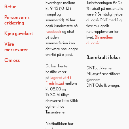
hverdager mellom
Turistforeningen får 15
Retur
kl. 9–15 (10–12 i
% rabatt på nesten alle
romjul og
varer? Samtidig hjelper
Personverns
sommertid). Vi har
du også DNT med å gi
erklæring
også kundestøtte på
flest mulig folk
Facebook
og chat
naturopplevelser for
Kjøp gavekort
på siden. I
livet.
Bli medlem
sommerferien kan
du også!
Våre
det være noe lengre
merkevarer
svartid på e-post.
Bærekraft i fokus
Om oss
Du kan hente
DNTbutikken er
bestilte varer
Miljøfyrtårnsertifisert
på
lageret vårt i
gjennom
Fredrikstad
mellom
DNT Oslo & omegn.
kl. 08.00 og
15.30. Vi tilbyr
dessverre ikke Klikk
og hent hos
Tursentrene.
Nettbutikken har