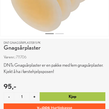
DNT GNAGSÅRPLASTER 5 PK
Gnagsårplaster
Varenr.:
711706
DNTs Gnagsårplaster er en pakke med fem gnagsårplaster.
Kjekt å ha i førstehjelpsposen!
95,-
Kjøp
-
+