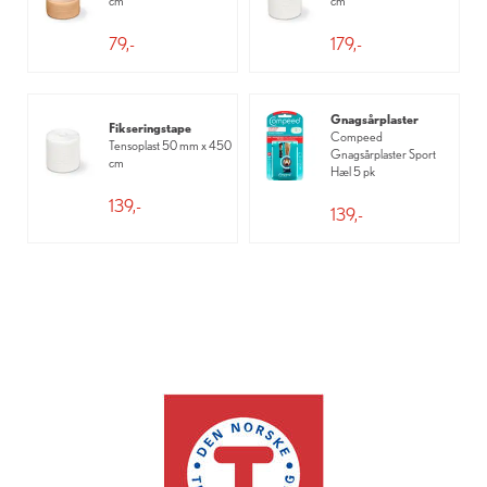
cm
cm
79,-
179,-
Gnagsårplaster
Fikseringstape
Compeed
Tensoplast 50 mm x 450
Gnagsårplaster Sport
cm
Hæl 5 pk
139,-
139,-