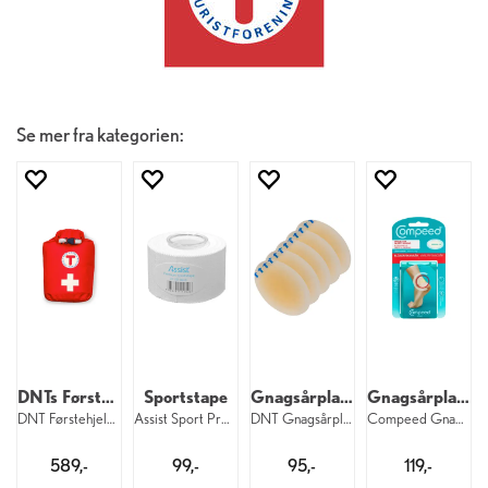
Se mer fra kategorien:
DNTs Førstehjelpspose
Sportstape
Gnagsårplaster
Gnagsårplaster
DNT Førstehjelpspose
Assist Sport Premium Sportstape
DNT Gnagsårplaster 5 pk
Compeed Gnagsårplaster Medium 5 pk
589,-
99,-
95,-
119,-