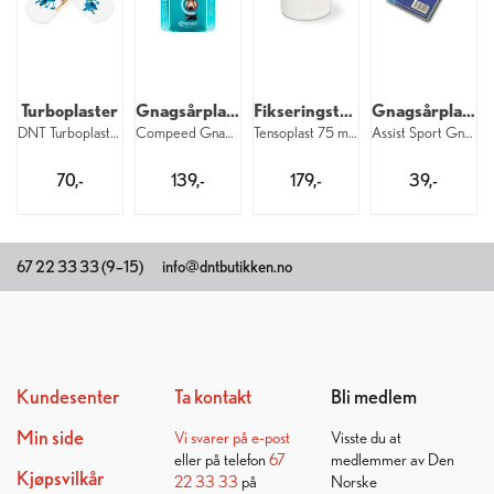
Turboplaster
Gnagsårplaster
Fikseringstape
Gnagsårplate
DNT Turboplaster
Compeed Gnagsårplaster Sport Hæl 5 pk
Tensoplast 75 mm x 450 cm
Assist Sport Gnagsårplate
70,-
139,-
179,-
39,-
67 22 33 33 (9–15)
info@dntbutikken.no
Kundesenter
Ta kontakt
Bli medlem
Min side
Vi svarer på
e-post
Visste du at
eller på telefon
67
medlemmer av Den
Kjøpsvilkår
22 33 33
på
Norske