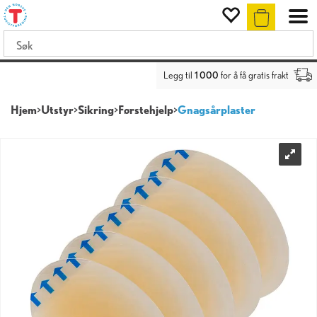
Legg til
1 000
for å få gratis frakt
Hjem
>
Utstyr
>
Sikring
>
Førstehjelp
>
Gnagsårplaster