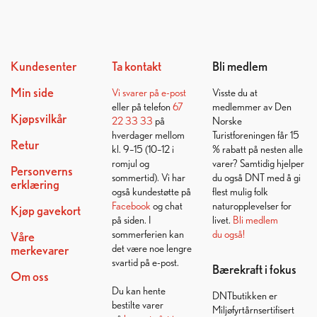
Kundesenter
Ta kontakt
Bli medlem
Min side
Vi svarer på
e-post
Visste du at
eller på telefon
67
medlemmer av Den
Kjøpsvilkår
22 33 33
på
Norske
hverdager mellom
Turistforeningen får 15
Retur
kl. 9–15 (10–12 i
% rabatt på nesten alle
romjul og
varer? Samtidig hjelper
Personverns
sommertid). Vi har
du også DNT med å gi
erklæring
også kundestøtte på
flest mulig folk
Facebook
og chat
naturopplevelser for
Kjøp gavekort
på siden. I
livet.
Bli medlem
sommerferien kan
du også!
Våre
det være noe lengre
merkevarer
svartid på e-post.
Bærekraft i fokus
Om oss
Du kan hente
DNTbutikken er
bestilte varer
Miljøfyrtårnsertifisert