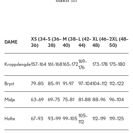
XS (34–
S (36–
M (38–
L (42–
XL (46–
2XL (48–
DAME
36)
38)
40)
44)
48)
50)
169–
Kroppslengde
157–164
161–168
165–172
173–178
175–180
176
Bryst
79–85
85–91
91–97
97–104
104–112
112–122
Midje
63–69
69–75
75–81
81–88
88–96
96–104
105–
Hofte
67–93
93–99
99–105
112–119
119–125
112