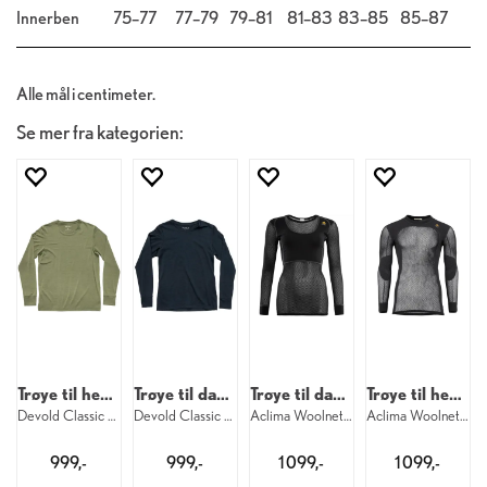
Innerben
75–77
77–79
79–81
81–83
83–85
85–87
Alle mål i centimeter.
Se mer fra kategorien:
Trøye til herre
Trøye til dame
Trøye til dame
Trøye til herre
Devold Classic LS M 404
Devold Classic LS W 284
Aclima Woolnet Original Crew W 123
Aclima Woolnet Original Crew M 123
999,-
999,-
1 099,-
1 099,-