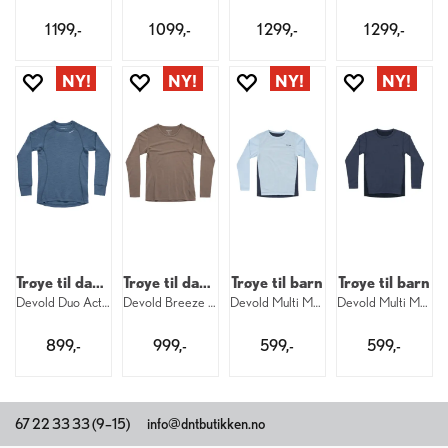
1 199,-
1 099,-
1 299,-
1 299,-
Trøye til dame
Trøye til dame
Trøye til barn
Trøye til barn
Devold Duo Active Merino Shirt W 445
Devold Breeze Merino Shirt W 696
Devold Multi Merino Shirt Kid 233
Devold Multi Merino Shirt Kid 287
899,-
999,-
599,-
599,-
67 22 33 33 (9–15)
info@dntbutikken.no