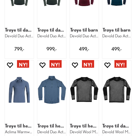
Trøye til dame
Trøye til dame
Trøye til barn
Trøye til barn
Devold Duo Active Merino Shirt W 427
Devold Duo Active Merino Zip W 427
Devold Duo Active Merino Shirt Jr 744
Devold Duo Active Merino Shirt Jr 284
799,-
999,-
499,-
499,-
Trøye til herre
Trøye til herre
Trøye til herre
Trøye til dame
Aclima Warmwool Polo M 498
Devold Duo Active Merino Zip M 445
Devold Wool Mesh Pro Shirt M 950
Devold Wool Mesh Pro Shirt W 950