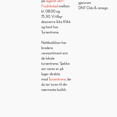
på
lageret vårt i
gjennom
Fredrikstad
mellom
DNT Oslo & omegn.
kl. 08.00 og
15.30. Vi tilbyr
dessverre ikke Klikk
og hent hos
Tursentrene.
Nettbutikken har
bredere
varesortiment enn
de lokale
tursentrene. Sjekke
om varen er på
lager direkte
med
Tursentrene
, før
du tar turen til din
nærmeste butikk.