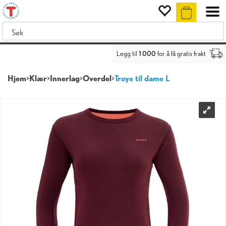
Legg til
1 000
for å få gratis frakt
Hjem
>
Klær
>
Innerlag
>
Overdel
>
Trøye til dame L