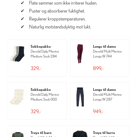
Flate sømmer som ikke irriterer huden.
Puster og absorberer fuktighet.
Regulerer kroppstemperaturen.
Naturlig motstandsdyktig mot lukt.
Sokkepakke
Longs til dame
Devold Daily Merino
Devold Multi Merino
Medium Sock 284
Longs W 744
329,-
899,-
Sokkepakke
Longs til dame
Devold Daily Merino
Devold Multi Merino
Medium Sock 000
Longs W 287
329,-
949,-
Trøye til barn
Trøye til herre