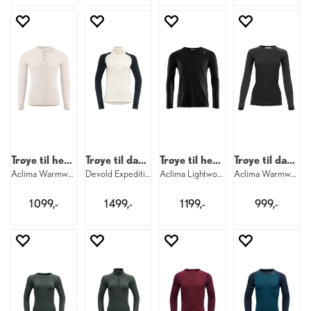
Trøye til herre
Trøye til dame
Trøye til herre
Trøye til dame
Aclima Warmwool Granddad M 395
Devold Expedition Merino Silk Zip W 284
Aclima Lightwool 140 Sports Shirt M 123
Aclima Warmwool Crew W 123
1 099,-
1 499,-
1 199,-
999,-