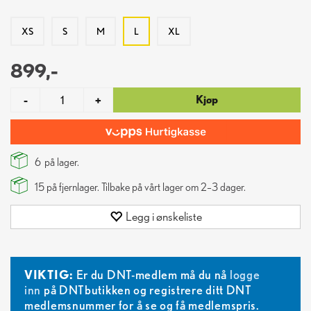
XS
S
M
L
XL
899,-
Kjøp
-
+
6
på lager.
15
på fjernlager. Tilbake på vårt lager om 2–3 dager.
Legg i ønskeliste
VIKTIG:
Er du DNT-medlem må du nå
logge
inn
på DNTbutikken og registrere ditt DNT
medlemsnummer for å se og få medlemspris.