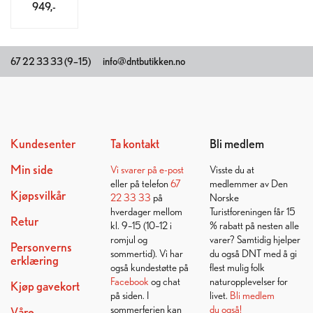
949,-
67 22 33 33 (9–15)
info@dntbutikken.no
Kundesenter
Ta kontakt
Bli medlem
Min side
Vi svarer på
e-post
Visste du at
eller på telefon
67
medlemmer av Den
Kjøpsvilkår
22 33 33
på
Norske
hverdager mellom
Turistforeningen får 15
Retur
kl. 9–15 (10–12 i
% rabatt på nesten alle
romjul og
varer? Samtidig hjelper
Personverns
sommertid). Vi har
du også DNT med å gi
erklæring
også kundestøtte på
flest mulig folk
Facebook
og chat
naturopplevelser for
Kjøp gavekort
på siden. I
livet.
Bli medlem
sommerferien kan
du også!
Våre