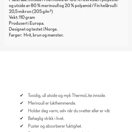
og utside av 80 % merinoull og 20 % polyamid / Fin helårsull i
20,5 mikron (205 g/m²)
Vekt: 110 gram
Produsert i Europa.
Designet og testet i Norge.
Farger:
Hvit
brun
mønster
Tosidig, ull utside og myk ThermoLite innside.
Merinoull er lukthemmende.
Holder deg varm, selv når du svetter eller er våt.
Behaglig strikk i livet.
Puster og absorberer fuktighet.