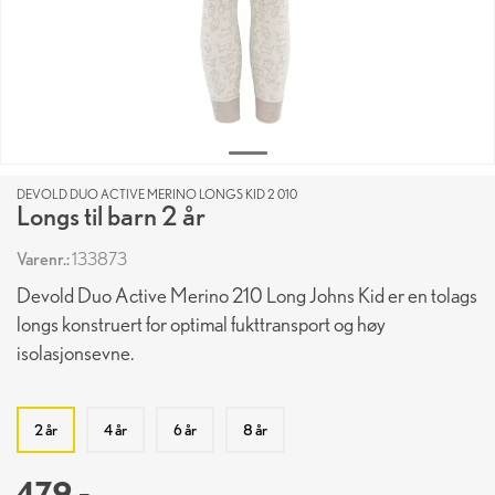
DEVOLD DUO ACTIVE MERINO LONGS KID 2 010
Longs til barn 2 år
Varenr.:
133873
Devold Duo Active Merino 210 Long Johns Kid er en tolags
longs konstruert for optimal fukttransport og høy
isolasjonsevne.
2 år
4 år
6 år
8 år
479,-