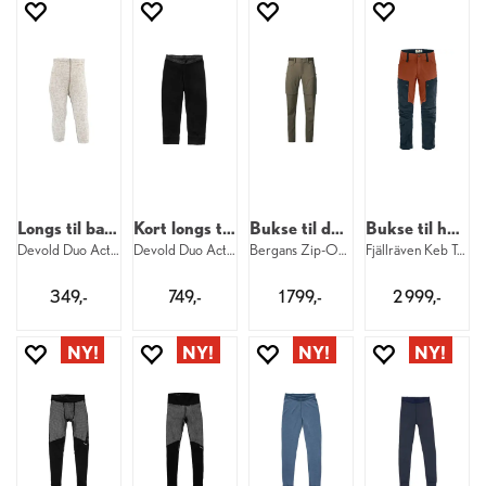
Longs til baby
Kort longs til dame
Bukse til dame
Bukse til herre
Devold Duo Active Merino Longs Baby 010
Devold Duo Active Merino 3/4 Longs W 950
Bergans Zip-Off Pants W 12731
Fjällräven Keb Trouser M 555-215
349,-
749,-
1 799,-
2 999,-