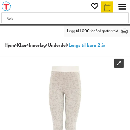
Legg til
1 000
for å få gratis frakt
Hjem
>
Klær
>
Innerlag
>
Underdel
>
Longs til barn 2 år