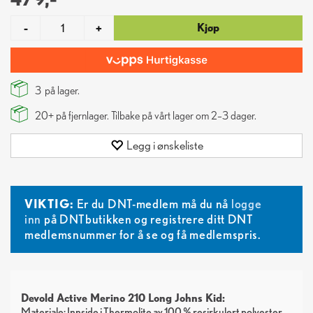
Kjøp
-
+
3
på lager.
20+
på fjernlager. Tilbake på vårt lager om 2–3 dager.
Legg i ønskeliste
VIKTIG:
Er du DNT-medlem må du nå
logge
inn
på DNTbutikken og registrere ditt DNT
medlemsnummer for å se og få medlemspris.
Devold Active Merino 210 Long Johns
Kid
:
Materiale: Innside i Thermolite av 100 % resirkulert polyester