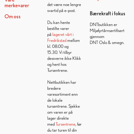
det være noe lengre
merkevarer
svartid på e-post.
Bærekraft i fokus
Om oss
Du kan hente
DNTbutikken er
bestilte varer
Miljøfyrtårnsertifisert
på
lageret vårt i
gjennom
Fredrikstad
mellom
DNT Oslo & omegn.
kl. 08.00 og
15.30. Vi tilbyr
dessverre ikke Klikk
og hent hos
Tursentrene.
Nettbutikken har
bredere
varesortiment enn
de lokale
tursentrene. Sjekke
om varen er på
lager direkte
med
Tursentrene
, før
du tar turen til din