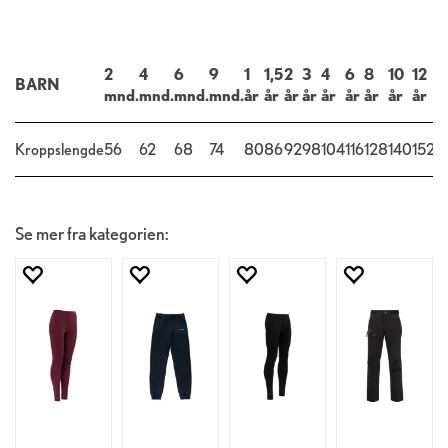
2
4
6
9
1
1,5
2
3
4
6
8
10
12
1
BARN
mnd.
mnd.
mnd.
mnd.
år
år
år
år
år
år
år
år
år
å
Kroppslengde
56
62
68
74
80
86
92
98
104
116
128
140
152
1
Se mer fra kategorien: