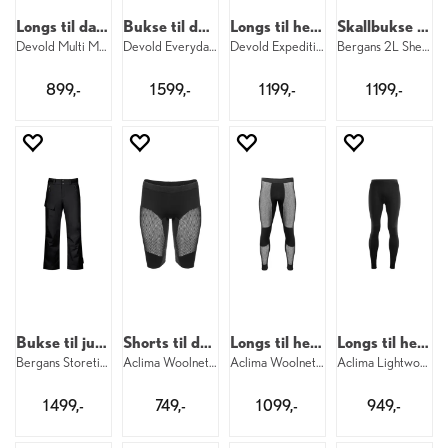
Longs til dame
Bukse til dame
Longs til herre
Skallbukse til junior
Devold Multi Merino Longs W 744
Devold Everyday Pants W 284
Devold Expedition Merino Longs M 950
Bergans 2L Shell Pants Jr 91
899,-
1 599,-
1 199,-
1 199,-
Bukse til junior
Shorts til dame
Longs til herre
Longs til herre
Bergans Storetind Ins Shell Pants Jr 91
Aclima Woolnet Shorts Long W 123
Aclima Woolnet Original Longs M 123
Aclima Lightwool 140 Longs M 123
1 499,-
749,-
1 099,-
949,-