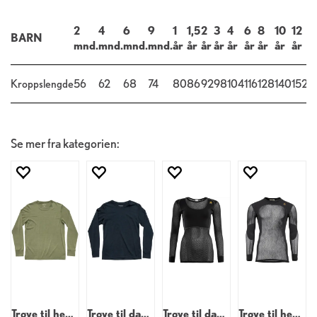
2
4
6
9
1
1,5
2
3
4
6
8
10
12
1
BARN
mnd.
mnd.
mnd.
mnd.
år
år
år
år
år
år
år
år
år
å
Kroppslengde
56
62
68
74
80
86
92
98
104
116
128
140
152
1
Se mer fra kategorien:
Trøye til herre
Trøye til dame
Trøye til dame
Trøye til herre