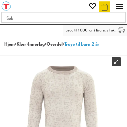
Legg til
1 000
for å få gratis frakt
Hjem
>
Klær
>
Innerlag
>
Overdel
>
Trøye til barn 2 år