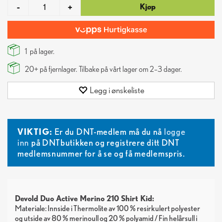
Kjøp
-
+
1
på lager.
20+
på fjernlager. Tilbake på vårt lager om 2–3 dager.
Legg i ønskeliste
VIKTIG:
Er du DNT-medlem må du nå
logge
inn
på DNTbutikken og registrere ditt DNT
medlemsnummer for å se og få medlemspris.
Devold Duo Active Merino 210 Shirt Kid:
Materiale: Innside i Thermolite av 100 % resirkulert polyester
og utside av 80 % merinoull og 20 % polyamid / Fin helårsull i