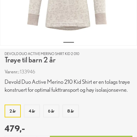
DEVOLD DUO ACTIVE MERINO SHIRT KID 2 010
Trøye til barn 2 år
Varenr.:
133946
Devold Duo Active Merino 210 Kid Shirt er en tolags trøye
konstruert for optimal fukttransport og høy isolasjonsevne.
2 år
4 år
6 år
8 år
479,-