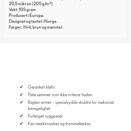
20,5 mikron (205 g/m²)
Vekt: 105 gram
Produsert i Europa.
Designet og testet i Norge.
Farger:
Hvit
brun
mønster
Garantert kløfri.
Flate sømmer som ikke irriterer huden.
Raglan-ermer – spesialsydde skuldre for maksimal
bevegelighet.
Forlenget ryggpanel.
Kan maskinvaskes og trommeltørkes.