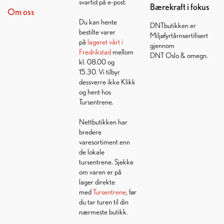
svartid på e-post.
Bærekraft i fokus
Om oss
Du kan hente
DNTbutikken er
bestilte varer
Miljøfyrtårnsertifisert
på
lageret vårt i
gjennom
Fredrikstad
mellom
DNT Oslo & omegn.
kl. 08.00 og
15.30. Vi tilbyr
dessverre ikke Klikk
og hent hos
Tursentrene.
Nettbutikken har
bredere
varesortiment enn
de lokale
tursentrene. Sjekke
om varen er på
lager direkte
med
Tursentrene
, før
du tar turen til din
nærmeste butikk.