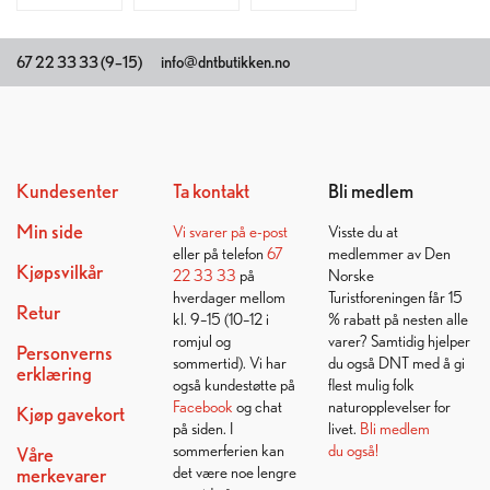
67 22 33 33 (9–15)
info@dntbutikken.no
Kundesenter
Ta kontakt
Bli medlem
Min side
Vi svarer på
e-post
Visste du at
eller på telefon
67
medlemmer av Den
Kjøpsvilkår
22 33 33
på
Norske
hverdager mellom
Turistforeningen får 15
Retur
kl. 9–15 (10–12 i
% rabatt på nesten alle
romjul og
varer? Samtidig hjelper
Personverns
sommertid). Vi har
du også DNT med å gi
erklæring
også kundestøtte på
flest mulig folk
Facebook
og chat
naturopplevelser for
Kjøp gavekort
på siden. I
livet.
Bli medlem
sommerferien kan
du også!
Våre
det være noe lengre
merkevarer