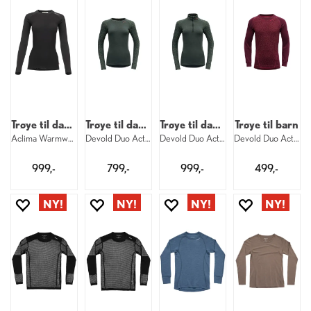
Trøye til dame
Trøye til dame
Trøye til dame
Trøye til barn
Aclima Warmwool Crew W 123
Devold Duo Active Merino Shirt W 427
Devold Duo Active Merino Zip W 427
Devold Duo Active Merino Shirt Jr 744
999,-
799,-
999,-
499,-