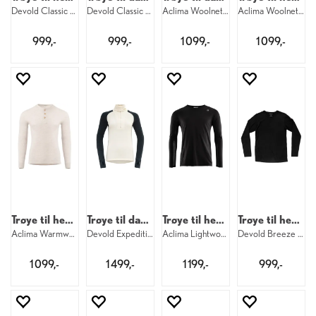
Devold Classic LS M 404
Devold Classic LS W 284
Aclima Woolnet Original Crew W 123
Aclima Woolnet Original Crew M 123
999,-
999,-
1 099,-
1 099,-
Trøye til herre
Trøye til dame
Trøye til herre
Trøye til herre
Aclima Warmwool Granddad M 395
Devold Expedition Merino Silk Zip W 284
Aclima Lightwool 140 Sports Shirt M 123
Devold Breeze Merino Shirt M 950
1 099,-
1 499,-
1 199,-
999,-