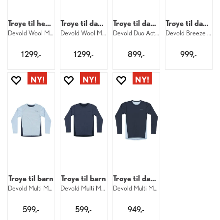
Trøye til herre
Trøye til dame
Trøye til dame
Trøye til dame
Devold Wool Mesh Pro Shirt M 950
Devold Wool Mesh Pro Shirt W 950
Devold Duo Active Merino Shirt W 445
Devold Breeze Merino Shirt W 696
1 299,-
1 299,-
899,-
999,-
Trøye til barn
Trøye til barn
Trøye til dame
Devold Multi Merino Shirt Kid 233
Devold Multi Merino Shirt Kid 287
Devold Multi Merino Shirt W 233
599,-
599,-
949,-