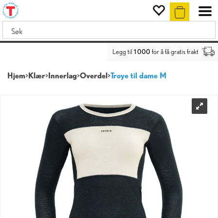
Legg til
1 000
for å få gratis frakt
Hjem
>
Klær
>
Innerlag
>
Overdel
>
Trøye til dame M