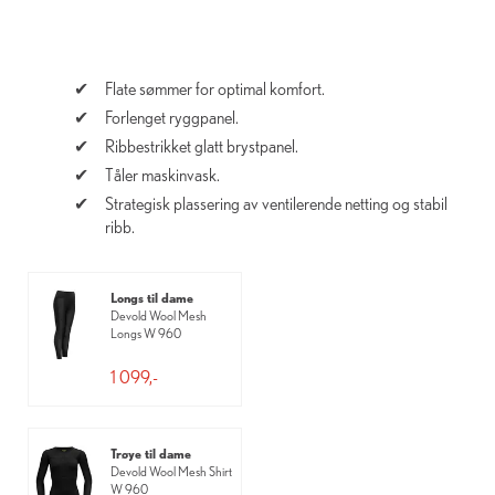
Flate sømmer for optimal komfort.
Forlenget ryggpanel.
Ribbestrikket glatt brystpanel.
Tåler maskinvask.
Strategisk plassering av ventilerende netting og stabil
ribb.
Longs til dame
Devold Wool Mesh
Longs W 960
1 099,-
Trøye til dame
Devold Wool Mesh Shirt
W 960