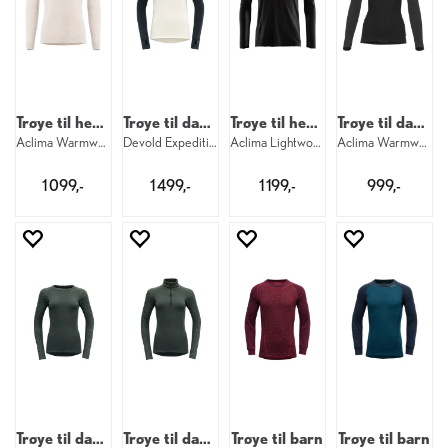
Trøye til herre
Trøye til dame
Trøye til herre
Trøye til dame
Aclima Warmwool Granddad M 395
Devold Expedition Merino Silk Zip W 284
Aclima Lightwool 140 Sports Shirt M 123
Aclima Warmwool Crew W 123
1 099,-
1 499,-
1 199,-
999,-
Trøye til dame
Trøye til dame
Trøye til barn
Trøye til barn