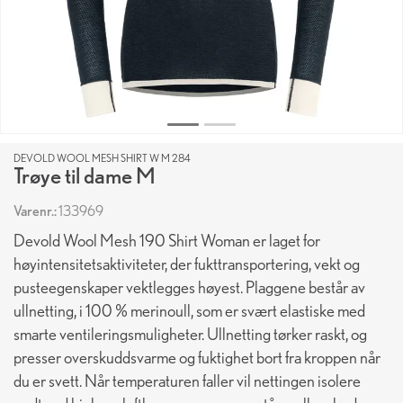
DEVOLD WOOL MESH SHIRT W M 284
Trøye til dame M
Varenr.:
133969
Devold Wool Mesh 190 Shirt Woman er laget for
høyintensitetsaktiviteter, der fukttransportering, vekt og
pusteegenskaper vektlegges høyest. Plaggene består av
ullnetting, i 100 % merinoull, som er svært elastiske med
smarte ventileringsmuligheter. Ullnetting tørker raskt, og
presser overskuddsvarme og fuktighet bort fra kroppen når
du er svett. Når temperaturen faller vil nettingen isolere