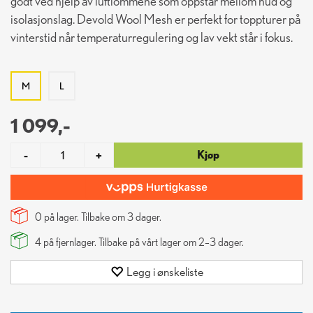
godt ved hjelp av luftlommene som oppstår mellom hud og
isolasjonslag. Devold Wool Mesh er perfekt for toppturer på
vinterstid når temperaturregulering og lav vekt står i fokus.
M
L
1 099,-
Kjøp
-
+
0 på lager. Tilbake om
3
dager.
4
på fjernlager. Tilbake på vårt lager om 2–3 dager.
Legg i ønskeliste