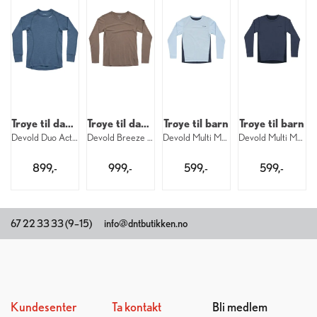
Trøye til dame
Trøye til dame
Trøye til barn
Trøye til barn
Devold Duo Active Merino Shirt W 445
Devold Breeze Merino Shirt W 696
Devold Multi Merino Shirt Kid 233
Devold Multi Merino Shirt Kid 287
899,-
999,-
599,-
599,-
67 22 33 33 (9–15)
info@dntbutikken.no
Kundesenter
Ta kontakt
Bli medlem