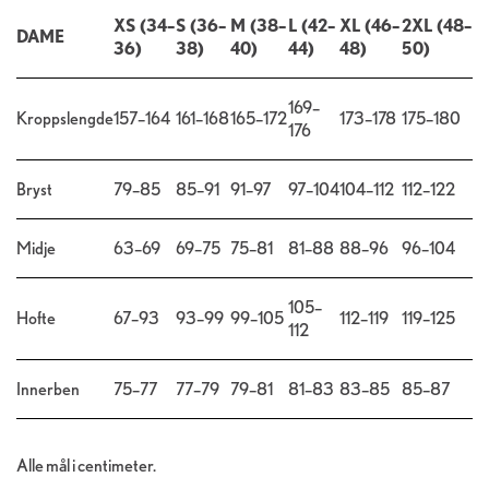
XS (34–
S (36–
M (38–
L (42–
XL (46–
2XL (48–
DAME
36)
38)
40)
44)
48)
50)
169–
Kroppslengde
157–164
161–168
165–172
173–178
175–180
176
Bryst
79–85
85–91
91–97
97–104
104–112
112–122
Midje
63–69
69–75
75–81
81–88
88–96
96–104
105–
Hofte
67–93
93–99
99–105
112–119
119–125
112
Innerben
75–77
77–79
79–81
81–83
83–85
85–87
Alle mål i centimeter.