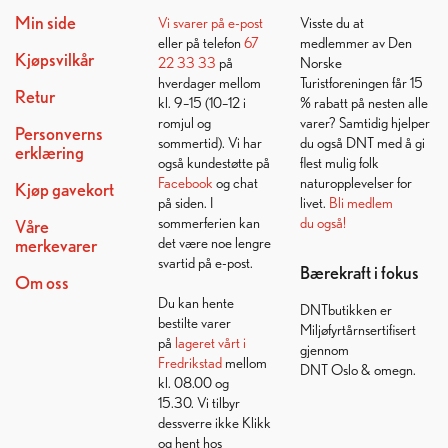
Min side
Vi svarer på
e-post
Visste du at
eller på telefon
67
medlemmer av Den
Kjøpsvilkår
22 33 33
på
Norske
hverdager mellom
Turistforeningen får 15
Retur
kl. 9–15 (10–12 i
% rabatt på nesten alle
romjul og
varer? Samtidig hjelper
Personverns
sommertid). Vi har
du også DNT med å gi
erklæring
også kundestøtte på
flest mulig folk
Facebook
og chat
naturopplevelser for
Kjøp gavekort
på siden. I
livet.
Bli medlem
sommerferien kan
du også!
Våre
det være noe lengre
merkevarer
svartid på e-post.
Bærekraft i fokus
Om oss
Du kan hente
DNTbutikken er
bestilte varer
Miljøfyrtårnsertifisert
på
lageret vårt i
gjennom
Fredrikstad
mellom
DNT Oslo & omegn.
kl. 08.00 og
15.30. Vi tilbyr
dessverre ikke Klikk
og hent hos