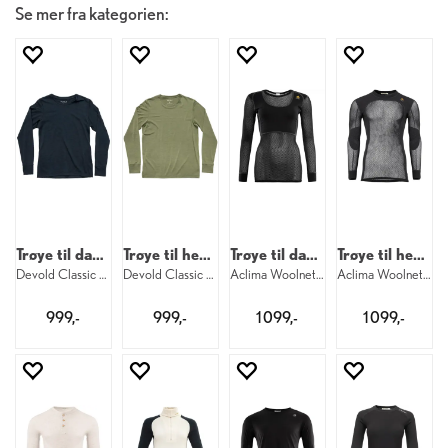
Se mer fra kategorien:
Trøye til dame
Trøye til herre
Trøye til dame
Trøye til herre
Devold Classic LS W 284
Devold Classic LS M 404
Aclima Woolnet Original Crew W 123
Aclima Woolnet Original Crew M 123
999,-
999,-
1 099,-
1 099,-