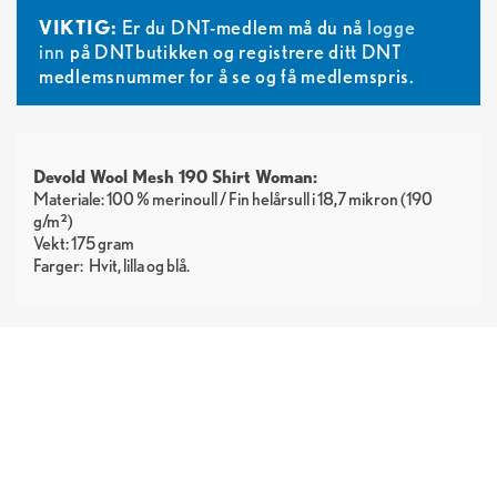
VIKTIG:
Er du DNT-medlem må du nå
logge
inn
på DNTbutikken og registrere ditt DNT
medlemsnummer for å se og få medlemspris.
Devold Wool Mesh 190 Shirt Woman:
Materiale: 100 % merinoull / Fin helårsull i 18,7 mikron (190
g/m²)
Vekt: 175 gram
Farger:
Hvit
lilla
blå