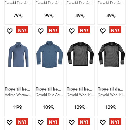
Devold Duo Active Merino Shirt W 427
Devold Duo Active Merino Zip W 427
Devold Duo Active Merino Shirt Jr 744
Devold Duo Active Merino Shirt Jr 284
799,-
999,-
499,-
499,-
Trøye til herre
Trøye til herre
Trøye til herre
Trøye til dame
Aclima Warmwool Polo M 498
Devold Duo Active Merino Zip M 445
Devold Wool Mesh Pro Shirt M 950
Devold Wool Mesh Pro Shirt W 950
1 199,-
1 099,-
1 299,-
1 299,-