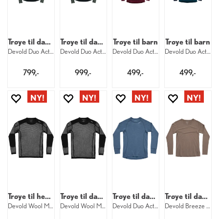
Trøye til dame
Trøye til dame
Trøye til barn
Trøye til barn
Devold Duo Active Merino Shirt W 427
Devold Duo Active Merino Zip W 427
Devold Duo Active Merino Shirt Jr 744
Devold Duo Active Merino Shirt Jr 284
799,-
999,-
499,-
499,-
Trøye til herre
Trøye til dame
Trøye til dame
Trøye til dame
Devold Wool Mesh Pro Shirt M 950
Devold Wool Mesh Pro Shirt W 950
Devold Duo Active Merino Shirt W 445
Devold Breeze Merino Shirt W 696