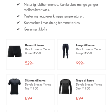
Naturlig lukthemmende. Kan brukes mange ganger
mellom hver vask.
Puster og regulerer kroppstemperaturen.
Kan vaskes i maskin og trommeltørkes.
Garantert kløfri.
Boxer til herre
Longs til herre
Devold Breeze Merino
Devold Breeze Merino
Boxer M 950
Longs M 950
529,-
999,-
Skjorte til herre
Trøye til herre
Devold Breeze Merino
Devold Breeze Merino
Tee M 950
Shirt M 950
899,-
899,-