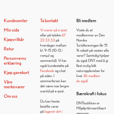
Kundesenter
Ta kontakt
Bli medlem
Min side
Vi svarer på
e-post
Visste du at
eller på telefon
67
medlemmer av Den
Kjøpsvilkår
22 33 33
på
Norske
hverdager mellom
Turistforeningen får 15
Retur
kl. 9–15 (10–12 i
% rabatt på nesten alle
romjul og
varer? Samtidig hjelper
Personverns
sommertid). Vi har
du også DNT med å gi
erklæring
også kundestøtte på
flest mulig folk
Facebook
og chat
naturopplevelser for
Kjøp gavekort
på siden. I
livet.
Bli medlem
sommerferien kan
du også!
Våre
det være noe lengre
merkevarer
svartid på e-post.
Bærekraft i fokus
Om oss
Du kan hente
DNTbutikken er
bestilte varer
Miljøfyrtårnsertifisert
på
lageret vårt i
gjennom