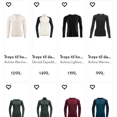
Trøye til herre
Trøye til dame
Trøye til herre
Trøye til dame
Aclima Warmwool Granddad M 395
Devold Expedition Merino Silk Zip W 284
Aclima Lightwool 140 Sports Shirt M 123
Aclima Warmwool Crew W 123
1 099,-
1 499,-
1 199,-
999,-