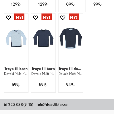
1 299,-
1 299,-
899,-
999,-
Trøye til barn
Trøye til barn
Trøye til dame
Devold Multi Merino Shirt Kid 233
Devold Multi Merino Shirt Kid 287
Devold Multi Merino Shirt W 233
599,-
599,-
949,-
67 22 33 33 (9–15)
info@dntbutikken.no