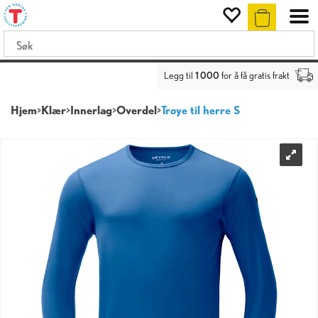
Legg til
1 000
for å få gratis frakt
Hjem
>
Klær
>
Innerlag
>
Overdel
>
Trøye til herre S