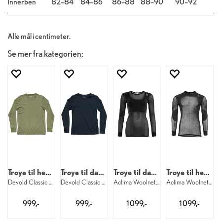
Innerben
82–84
84–86
86–88
88–90
90–92
Alle mål i centimeter.
Se mer fra kategorien:
Trøye til herre
Trøye til dame
Trøye til dame
Trøye til herre
Devold Classic LS M 404
Devold Classic LS W 284
Aclima Woolnet Original Crew W 123
Aclima Woolnet Original Crew M 123
999,-
999,-
1 099,-
1 099,-