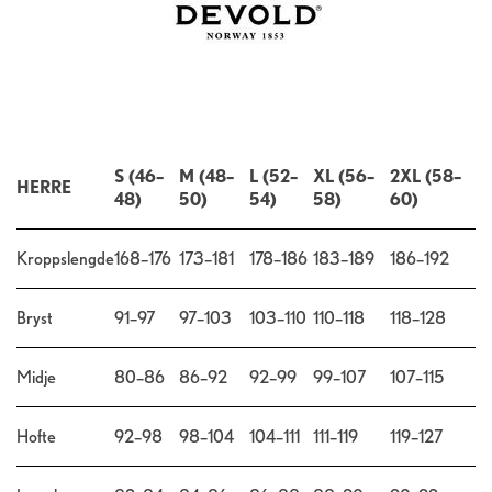
S (46–
M (48–
L (52–
XL (56–
2XL (58–
HERRE
48)
50)
54)
58)
60)
Kroppslengde
168–176
173–181
178–186
183–189
186–192
Bryst
91–97
97–103
103–110
110–118
118–128
Midje
80–86
86–92
92–99
99–107
107–115
Hofte
92–98
98–104
104–111
111–119
119–127