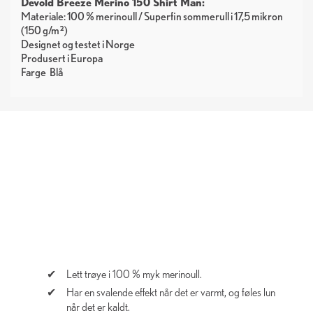
Devold Breeze Merino 150 Shirt Man:
Materiale: 100 % merinoull / Superfin sommerull i 17,5 mikron
(150 g/m²)
Designet og testet i Norge
Produsert i Europa
Farge
Blå
Lett trøye i 100 % myk merinoull.
Har en svalende effekt når det er varmt, og føles lun
når det er kaldt.