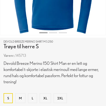
DEVOLD BREEZE MERINO SHIRT M S 250
Trøye til herre S
Varenr.:
145713
Devold Breeze Merino 150 Shirt Man er en lett og
komfortabel t-skjorte i elastisk merinoull med lange ermer,
rund hals og komfortabel passform. Perfekt for fottur og
trening!
S
M
L
XL
2XL