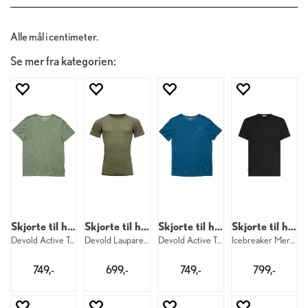
Alle mål i centimeter.
Se mer fra kategorien:
Skjorte til herre
Skjorte til herre
Skjorte til herre
Skjorte til herre
Devold Active Tee M 421
Devold Lauparen Merino Tee M 404
Devold Active Tee M 291
Icebreaker Merino TechLite Tee M 001
749,-
699,-
749,-
799,-