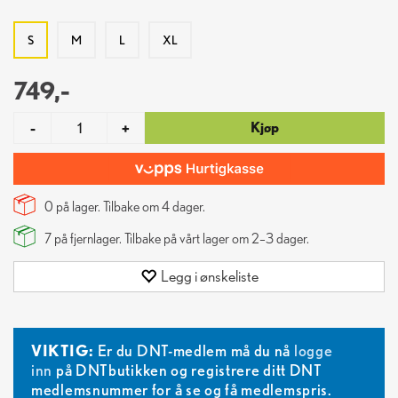
S
M
L
XL
749,-
Kjøp
-
+
0 på lager. Tilbake om
4
dager.
7
på fjernlager. Tilbake på vårt lager om 2–3 dager.
Legg i ønskeliste
VIKTIG:
Er du DNT-medlem må du nå
logge
inn
på DNTbutikken og registrere ditt DNT
medlemsnummer for å se og få medlemspris.