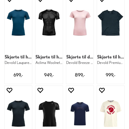
Skjorte til herre
Skjorte til herre
Skjorte til dame
Skjorte til herre
Devold Lauparen Merino Tee M 422
Aclima Woolnet Light Tee M 123
Devold Breeze Merino Tee W 150
Devold Premium Tee M 284
699,-
949,-
899,-
999,-