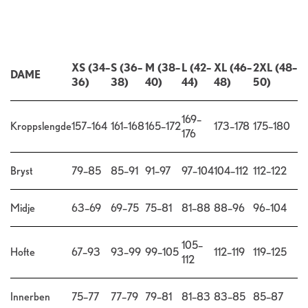
XS (34–
S (36–
M (38–
L (42–
XL (46–
2XL (48–
DAME
36)
38)
40)
44)
48)
50)
169–
Kroppslengde
157–164
161–168
165–172
173–178
175–180
176
Bryst
79–85
85–91
91–97
97–104
104–112
112–122
Midje
63–69
69–75
75–81
81–88
88–96
96–104
105–
Hofte
67–93
93–99
99–105
112–119
119–125
112
Innerben
75–77
77–79
79–81
81–83
83–85
85–87