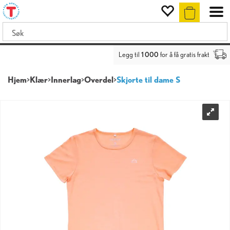
Legg til
1 000
for å få gratis frakt
Hjem
>
Klær
>
Innerlag
>
Overdel
>
Skjorte til dame S