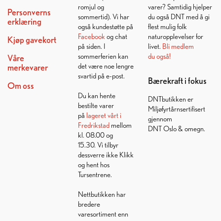
romjul og
varer? Samtidig hjelper
Personverns
sommertid). Vi har
du også DNT med å gi
erklæring
også kundestøtte på
flest mulig folk
Facebook
og chat
naturopplevelser for
Kjøp gavekort
på siden. I
livet.
Bli medlem
sommerferien kan
du også!
Våre
det være noe lengre
merkevarer
svartid på e-post.
Bærekraft i fokus
Om oss
Du kan hente
DNTbutikken er
bestilte varer
Miljøfyrtårnsertifisert
på
lageret vårt i
gjennom
Fredrikstad
mellom
DNT Oslo & omegn.
kl. 08.00 og
15.30. Vi tilbyr
dessverre ikke Klikk
og hent hos
Tursentrene.
Nettbutikken har
bredere
varesortiment enn