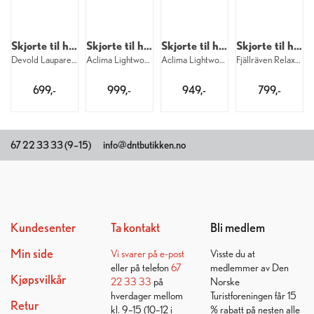
Skjorte til herre
Skjorte til herre
Skjorte til herre
Skjorte til herre
Devold Lauparen Merino Tee M 284
Aclima Lightwool 140 Sports Tee M 123
Aclima Lightwool 140 Tee Oars M 232
Fjällräven Relaxed Tee M 113
699,-
999,-
949,-
799,-
67 22 33 33 (9–15)
info@dntbutikken.no
Kundesenter
Ta kontakt
Bli medlem
Min side
Vi svarer på
e-post
Visste du at
eller på telefon
67
medlemmer av Den
Kjøpsvilkår
22 33 33
på
Norske
hverdager mellom
Turistforeningen får 15
Retur
kl. 9–15 (10–12 i
% rabatt på nesten alle