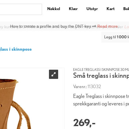
Nøkkel
Klær
Utstyr
Kart
Bo
ny kunde på DNTbutikken, må du lage deg en
Ny kunde
-profil under
Lo
Legg til
1 000
f
lass i skinnpose
EAGLE TREGLASS I SKINNPOSE 30 ML 
Små treglass i skinn
Varenr.:
113032
Eagle Treglass i skinnpose tr
sprekkgaranti og leveres i p
269,-