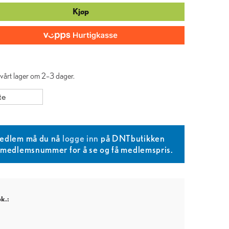
Kjøp
å vårt lager om 2–3 dager.
te
edlem må du nå
logge inn
på DNTbutikken
T medlemsnummer for å se og få medlemspris.
pk.: