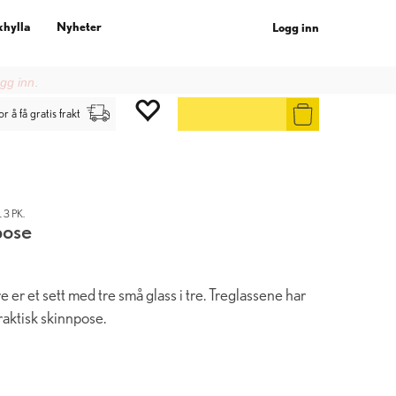
khylla
Nyheter
Logg inn
gg inn
.
or å få gratis frakt
3 PK.
pose
e er et sett med tre små glass i tre. Treglassene har
raktisk skinnpose.