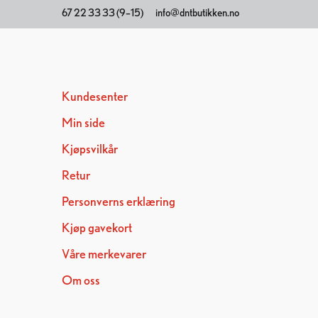
67 22 33 33 (9–15)
info@dntbutikken.no
Kundesenter
Min side
Kjøpsvilkår
Retur
Personverns erklæring
Kjøp gavekort
Våre merkevarer
Om oss