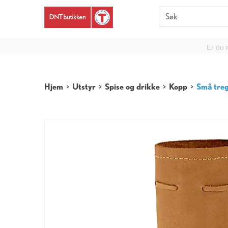
Er du 
Hjem
>
Utstyr
>
Spise og drikke
>
Kopp
>
Små treg