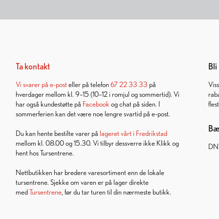
Ta kontakt
Bl
Vi svarer på
e-post
eller på telefon
67 22 33 33
på
Vis
hverdager mellom kl. 9–15 (10–12 i romjul og sommertid). Vi
rab
har også kundestøtte på
Facebook
og chat på siden. I
fles
sommerferien kan det være noe lengre svartid på e-post.
Bær
Du kan hente bestilte varer på
lageret vårt i Fredrikstad
mellom kl. 08.00 og 15.30. Vi tilbyr dessverre ikke Klikk og
DNT
hent hos Tursentrene.
Nettbutikken har bredere varesortiment enn de lokale
tursentrene. Sjekke om varen er på lager direkte
med
Tursentrene
, før du tar turen til din nærmeste butikk.