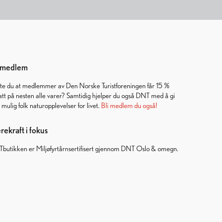
i medlem
ste du at medlemmer av Den Norske Turistforeningen får 15 %
att på nesten alle varer? Samtidig hjelper du også DNT med å gi
t mulig folk naturopplevelser for livet.
Bli medlem du også!
ekraft i fokus
butikken er Miljøfyrtårnsertifisert gjennom DNT Oslo & omegn.