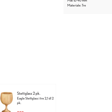
Mål: Ø 40 mm
Materiale: Tre
Stettglass 2 pk.
Eagle Stettglass i tre 2,1 dl 2
pk.