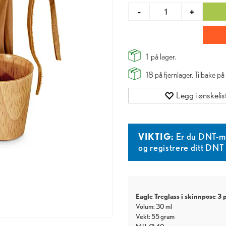
-
+
1
på lager.
18
på fjernlager. Tilbake p
Legg i ønskelis
VIKTIG:
Er du DNT-m
og registrere ditt DN
Eagle Treglass i skinnpose 3 
Volum: 30 ml
Vekt: 55 gram