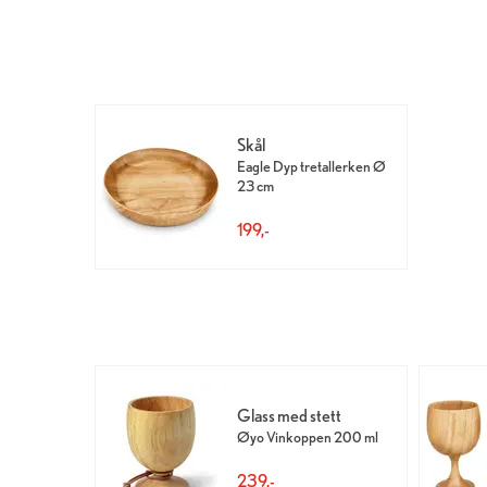
Skål
Eagle Dyp tretallerken Ø
23 cm
199,-
Glass med stett
Øyo Vinkoppen 200 ml
239,-