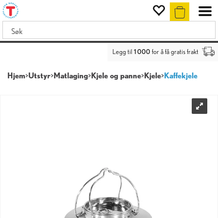
Legg til
1 000
for å få gratis frakt
Hjem
>
Utstyr
>
Matlaging
>
Kjele og panne
>
Kjele
>
Kaffekjele