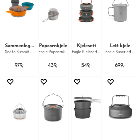
Sammenleggbart kjelesett
Popcornkjele
Kjelesett
Lett kjele
Sea to Summit X-Set 21 ORPGY
Eagle Popcornkjele 1,5 liter
Eagle Kjelesett 1,1 / 1,75 liter
Eagle Superlett Titankjele 0,75 liter
979,-
439,-
549,-
699,-