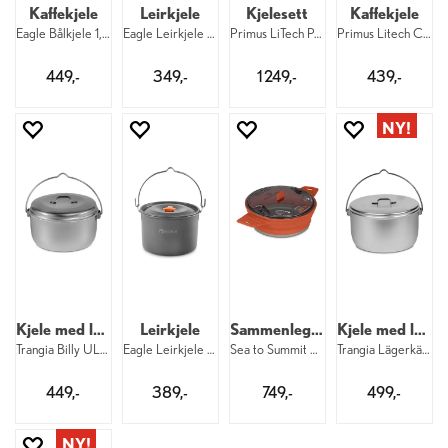
Kaffekjele
Leirkjele
Kjelesett
Kaffekjele
Eagle Bålkjele 1,5 liter
Eagle Leirkjele 2,5 liter
Primus LiTech Pot Set 2,3 / 2,3 liter
Primus Litech Coffee Kettle 0,9 liter
449,-
349,-
1 249,-
439,-
Kjele med lokk
Leirkjele
Sammenleggbar kjele
Kjele med lokk
Trangia Billy UL 2,5 liter
Eagle Leirkjele 4 liter
Sea to Summit X-Pot 1,4 liter Rust
Trangia Lägerkärl 125 AL 4,5 liter
449,-
389,-
749,-
499,-