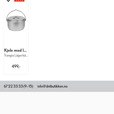
Kjele med lokk
Trangia Lägerkärl 125 AL 4,5 liter
499,-
67 22 33 33 (9–15)
info@dntbutikken.no