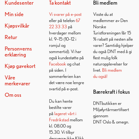
Kundesenter
Ta kontakt
Bli medlem
Min side
Vi svarer på
e-post
Visste du at
eller på telefon
67
medlemmer av Den
Kjøpsvilkår
22 33 33
på
Norske
hverdager mellom
Turistforeningen får 15
Retur
kl. 9–15 (10–12 i
% rabatt på nesten alle
romjul og
varer? Samtidig hjelper
Personverns
sommertid). Vi har
du også DNT med å gi
erklæring
også kundestøtte på
flest mulig folk
Facebook
og chat
naturopplevelser for
Kjøp gavekort
på siden. I
livet.
Bli medlem
sommerferien kan
du også!
Våre
det være noe lengre
merkevarer
svartid på e-post.
Bærekraft i fokus
Om oss
Du kan hente
DNTbutikken er
bestilte varer
Miljøfyrtårnsertifisert
på
lageret vårt i
gjennom
Fredrikstad
mellom
DNT Oslo & omegn.
kl. 08.00 og
15.30. Vi tilbyr
dessverre ikke Klikk