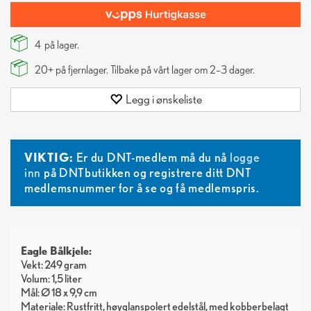
4
på lager.
20+
på fjernlager. Tilbake på vårt lager om 2–3 dager.
Legg i ønskeliste
VIKTIG:
Er du DNT-medlem må du nå
logge
inn
på DNTbutikken og registrere ditt DNT
medlemsnummer for å se og få medlemspris.
Eagle Bålkjele:
Vekt: 249 gram
Volum: 1,5 liter
Mål: Ø 18 x 9,9 cm
Materiale: Rustfritt, høyglanspolert edelstål, med kobberbelagt