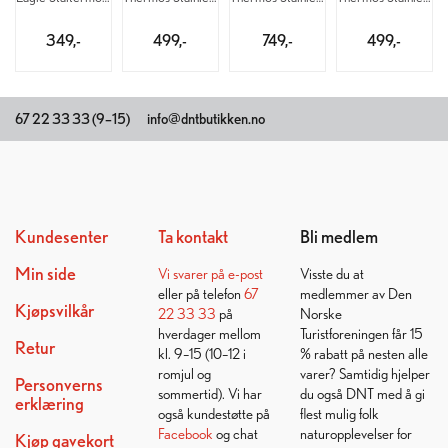
349,-
499,-
749,-
499,-
67 22 33 33 (9–15)
info@dntbutikken.no
Kundesenter
Ta kontakt
Bli medlem
Min side
Vi svarer på
e-post
Visste du at
eller på telefon
67
medlemmer av Den
Kjøpsvilkår
22 33 33
på
Norske
hverdager mellom
Turistforeningen får 15
Retur
kl. 9–15 (10–12 i
% rabatt på nesten alle
romjul og
varer? Samtidig hjelper
Personverns
sommertid). Vi har
du også DNT med å gi
erklæring
også kundestøtte på
flest mulig folk
Facebook
og chat
naturopplevelser for
Kjøp gavekort