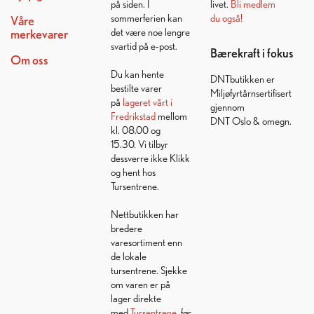
på siden. I
livet.
Bli medlem
sommerferien kan
du også!
Våre
det være noe lengre
merkevarer
svartid på e-post.
Bærekraft i fokus
Om oss
Du kan hente
DNTbutikken er
bestilte varer
Miljøfyrtårnsertifisert
på
lageret vårt i
gjennom
Fredrikstad
mellom
DNT Oslo & omegn.
kl. 08.00 og
15.30. Vi tilbyr
dessverre ikke Klikk
og hent hos
Tursentrene.
Nettbutikken har
bredere
varesortiment enn
de lokale
tursentrene. Sjekke
om varen er på
lager direkte
med
Tursentrene
, før