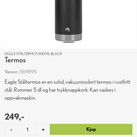
EAGLE STÅLTERMOS 500 ML BLACK
Termos
Varenr.:
569895
Eagle Ståltermos er en solid, vakuumisolert termos i rustfritt
stål. Rommer 5 dl og har trykknappkork. Kan vaskes i
oppvakmaskin.
249,-
Kjøp
-
+