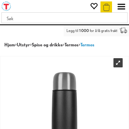
Legg til
1 000
for å få gratis frakt
Hjem
>
Utstyr
>
Spise og drikke
>
Termos
>
Termos