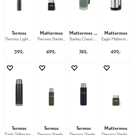
Termos
Mattermos
Mattermos 0,9 liter
Mattermos
Thermos Light And Compact 500 ml Midnigh
Thermos Stainless King FoodJar 470 ml Mi
Stanley Classic Vacuum Food 940 ml Green
Eagle Mattermos 1,5 liter
399,-
499,-
749,-
499,-
Termos
Termos
Termos
Mattermos
Eagle Ståltermos 1 liter Black
Thermos Stainless King 470 ml ArmyGreen
Thermos Stainless King 1200 ml MidnightB
Thermos Stainless King FoodJar 470 ml Ar