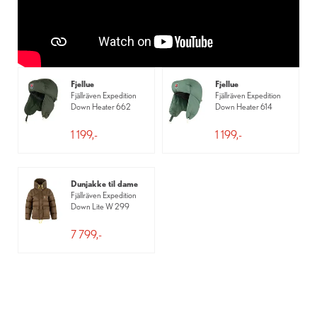
Fjellue
Fjellue
Fjällräven Expedition
Fjällräven Expedition
Down Heater 662
Down Heater 614
1 199,-
1 199,-
Dunjakke til dame
Fjällräven Expedition
Down Lite W 299
7 799,-