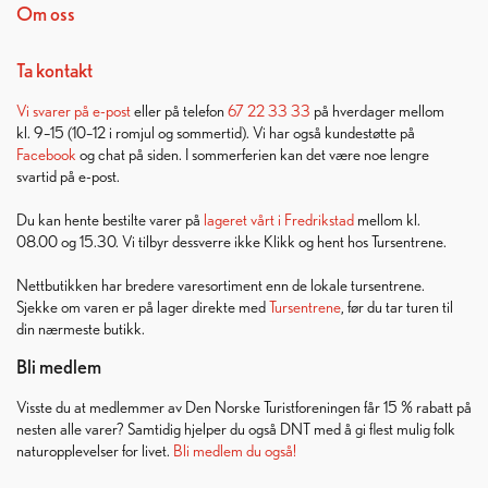
Om oss
Ta kontakt
Vi svarer på
e-post
eller på telefon
67 22 33 33
på hverdager mellom
kl. 9–15 (10–12 i romjul og sommertid). Vi har også kundestøtte på
Facebook
og chat på siden. I sommerferien kan det være noe lengre
svartid på e-post.
Du kan hente bestilte varer på
lageret vårt i Fredrikstad
mellom kl.
08.00 og 15.30. Vi tilbyr dessverre ikke Klikk og hent hos Tursentrene.
Nettbutikken har bredere varesortiment enn de lokale tursentrene.
Sjekke om varen er på lager direkte med
Tursentrene
, før du tar turen til
din nærmeste butikk.
Bli medlem
Visste du at medlemmer av Den Norske Turistforeningen får 15 % rabatt på
nesten alle varer? Samtidig hjelper du også DNT med å gi flest mulig folk
naturopplevelser for livet.
Bli medlem du også!