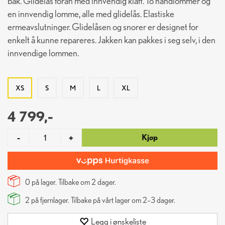
bak. Glidelås foran med innvendig klaff. To håndlommer og
en innvendig lomme, alle med glidelås. Elastiske
ermeavslutninger. Glidelåsen og snorer er designet for
enkelt å kunne repareres. Jakken kan pakkes i seg selv, i den
innvendige lommen.
XS
S
M
L
XL
4 799,-
Kjøp
-
+
0 på lager. Tilbake om
2
dager.
2
på fjernlager. Tilbake på vårt lager om 2–3 dager.
Legg i ønskeliste