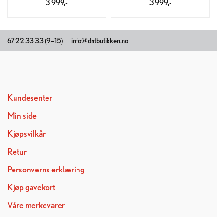
3 999,-
3 999,-
67 22 33 33 (9–15)
info@dntbutikken.no
Kundesenter
Min side
Kjøpsvilkår
Retur
Personverns erklæring
Kjøp gavekort
Våre merkevarer