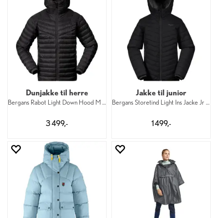
Dunjakke til herre
Jakke til junior
Bergans Rabot Light Down Hood M 91
Bergans Storetind Light Ins Jacke Jr 91
3 499,-
1 499,-