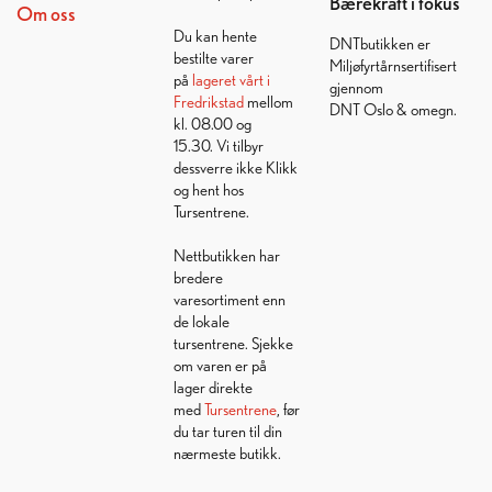
Bærekraft i fokus
Om oss
Du kan hente
DNTbutikken er
bestilte varer
Miljøfyrtårnsertifisert
på
lageret vårt i
gjennom
Fredrikstad
mellom
DNT Oslo & omegn.
kl. 08.00 og
15.30. Vi tilbyr
dessverre ikke Klikk
og hent hos
Tursentrene.
Nettbutikken har
bredere
varesortiment enn
de lokale
tursentrene. Sjekke
om varen er på
lager direkte
med
Tursentrene
, før
du tar turen til din
nærmeste butikk.