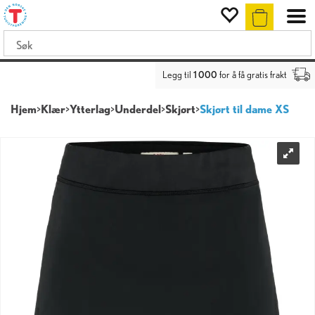
Legg til
1 000
for å få gratis frakt
Hjem
>
Klær
>
Ytterlag
>
Underdel
>
Skjørt
>
Skjørt til dame XS