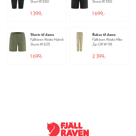
Short W 550
Shorts W 550
1 399,-
1 699,-
Shorts til dame
Bukse til dame
Fjällräven Abisko Hybrid
Fjällräven Abisko Hike
Shorts W 625
Zip-Off W 118
1 699,-
2 399,-