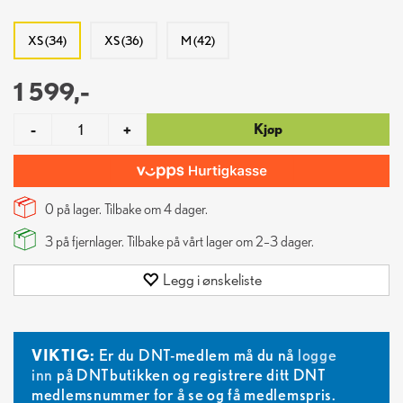
XS (34)
XS (36)
M (42)
1 599,-
Kjøp
-
+
0 på lager. Tilbake om
4
dager.
3
på fjernlager. Tilbake på vårt lager om 2–3 dager.
Legg i ønskeliste
VIKTIG:
Er du DNT-medlem må du nå
logge
inn
på DNTbutikken og registrere ditt DNT
medlemsnummer for å se og få medlemspris.