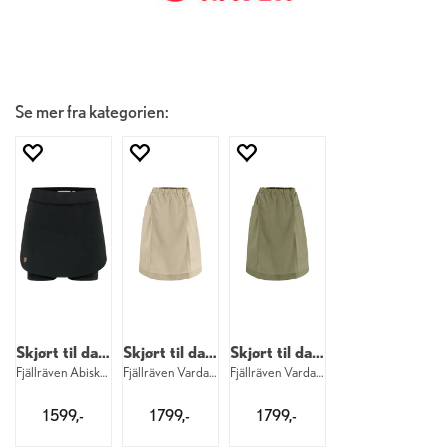
Se mer fra kategorien:
Skjørt til dame
Skjørt til dame
Skjørt til dame
Fjällräven Abisko Skort W 550
Fjällräven Vardag Skirt W 118
Fjällräven Vardag Skirt W 620
1 599,-
1 799,-
1 799,-