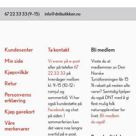
67 22 33 33 (9–15)
info@dntbutikken.no
Kundesenter
Ta kontakt
Bli medlem
Min side
Vi svarer på
e-post
Visste du at
eller på telefon
67
medlemmer av Den
Kjøpsvilkår
22 33 33
på
Norske
hverdager mellom
Turistforeningen får 15
Retur
kl. 9–15 (10–12 i
% rabatt på nesten alle
romjul og
varer? Samtidig hjelper
Personverns
sommertid). Vi har
du også DNT med å gi
erklæring
også kundestøtte på
flest mulig folk
Facebook
og chat
naturopplevelser for
Kjøp gavekort
på siden. I
livet.
Bli medlem
sommerferien kan
du også!
Våre
det være noe lengre
merkevarer
svartid på e-post.