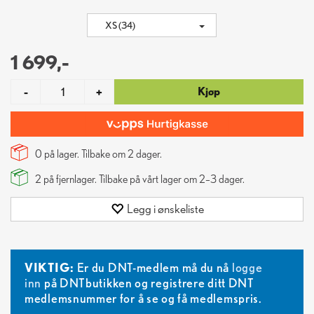
XS (34)
1 699,-
Kjøp
-
+
0 på lager. Tilbake om
2
dager.
2
på fjernlager. Tilbake på vårt lager om 2–3 dager.
Legg i ønskeliste
VIKTIG:
Er du DNT-medlem må du nå
logge
inn
på DNTbutikken og registrere ditt DNT
medlemsnummer for å se og få medlemspris.