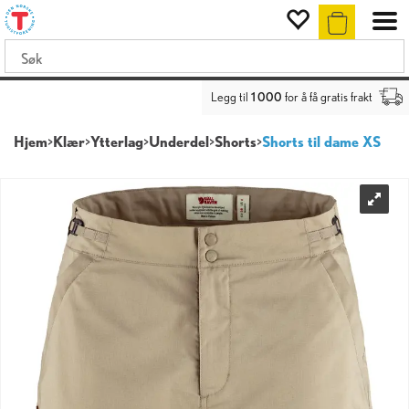
Legg til
1 000
for å få gratis frakt
Hjem
>
Klær
>
Ytterlag
>
Underdel
>
Shorts
>
Shorts til dame XS