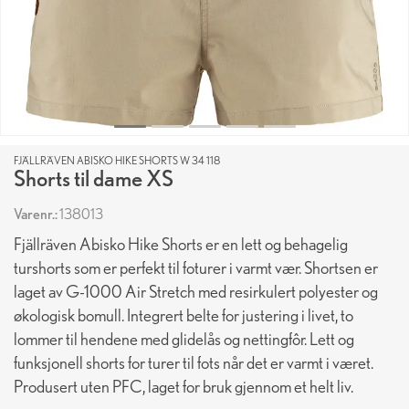
FJÄLLRÄVEN ABISKO HIKE SHORTS W 34 118
Shorts til dame XS
Varenr.:
138013
Fjällräven Abisko Hike Shorts er en lett og behagelig
turshorts som er perfekt til foturer i varmt vær. Shortsen er
laget av G-1000 Air Stretch med resirkulert polyester og
økologisk bomull. Integrert belte for justering i livet, to
lommer til hendene med glidelås og nettingfôr. Lett og
funksjonell shorts for turer til fots når det er varmt i været.
Produsert uten PFC, laget for bruk gjennom et helt liv.