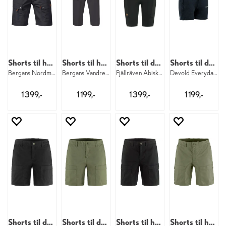
Shorts til herre
Shorts til herre
Shorts til dame
Shorts til dame
Bergans Nordmarka Shorts M 25301
Bergans Vandre Long Shorts M 24616
Fjällräven Abisko Tights Short W 550
Devold Everyday Shorts W 284
1 399,-
1 199,-
1 399,-
1 199,-
Shorts til dame
Shorts til dame
Shorts til herre
Shorts til herre