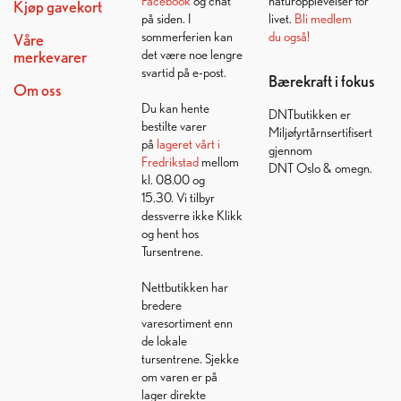
Facebook
og chat
naturopplevelser for
Kjøp gavekort
på siden. I
livet.
Bli medlem
sommerferien kan
du også!
Våre
det være noe lengre
merkevarer
svartid på e-post.
Bærekraft i fokus
Om oss
Du kan hente
DNTbutikken er
bestilte varer
Miljøfyrtårnsertifisert
på
lageret vårt i
gjennom
Fredrikstad
mellom
DNT Oslo & omegn.
kl. 08.00 og
15.30. Vi tilbyr
dessverre ikke Klikk
og hent hos
Tursentrene.
Nettbutikken har
bredere
varesortiment enn
de lokale
tursentrene. Sjekke
om varen er på
lager direkte