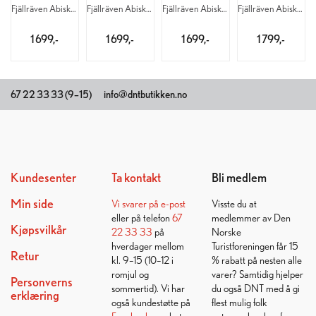
Fjällräven Abisko Hybrid Shorts W 550
Fjällräven Abisko Hybrid Shorts W 625
Fjällräven Abisko Hybrid Shorts M 550
Fjällräven Abisko Hybrid Shorts M 625
1 699,-
1 699,-
1 699,-
1 799,-
67 22 33 33 (9–15)
info@dntbutikken.no
Kundesenter
Ta kontakt
Bli medlem
Min side
Vi svarer på
e-post
Visste du at
eller på telefon
67
medlemmer av Den
Kjøpsvilkår
22 33 33
på
Norske
hverdager mellom
Turistforeningen får 15
Retur
kl. 9–15 (10–12 i
% rabatt på nesten alle
romjul og
varer? Samtidig hjelper
Personverns
sommertid). Vi har
du også DNT med å gi
erklæring
også kundestøtte på
flest mulig folk