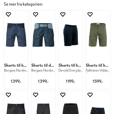
Se mer fra kategorien:
Shorts til herre
Shorts til dame
Shorts til herre
Shorts til herre
Bergans Nordmarka Shorts M 21491
Bergans Nordmarka Shorts W 21650
Devold Everyday Shorts M 284
Fjällräven Vidda Pro Lite Shorts M 625
1 399,-
1 399,-
1 199,-
1 599,-