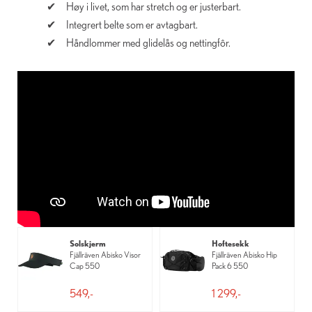
Høy i livet, som har stretch og er justerbart.
Integrert belte som er avtagbart.
Håndlommer med glidelås og nettingfôr.
Solskjerm
Hoftesekk
Fjällräven Abisko Visor
Fjällräven Abisko Hip
Cap 550
Pack 6 550
549,-
1 299,-