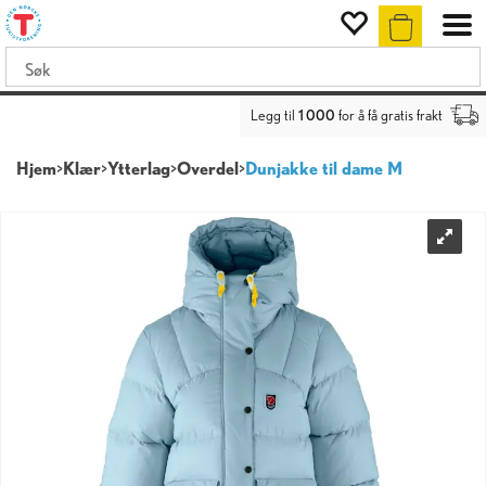
Legg til
1 000
for å få gratis frakt
Hjem
>
Klær
>
Ytterlag
>
Overdel
>
Dunjakke til dame M