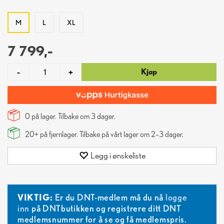
M
L
XL
7 799,-
Kjøp
-
+
0 på lager. Tilbake om
3
dager.
20+
på fjernlager. Tilbake på vårt lager om 2–3 dager.
Legg i ønskeliste
VIKTIG:
Er du DNT-medlem må du nå
logge
inn
på DNTbutikken og registrere ditt DNT
medlemsnummer for å se og få medlemspris.