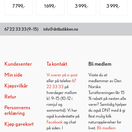
7 799,-
1 699,-
3 999,-
3 999,-
67 22 33 33 (9–15)
info@dntbutikken.no
Kundesenter
Ta kontakt
Bli medlem
Min side
Vi svarer på
e-post
Visste du at
eller på telefon
67
medlemmer av Den
Kjøpsvilkår
22 33 33
på
Norske
hverdager mellom
Turistforeningen får 15
Retur
kl. 9–15 (10–12 i
% rabatt på nesten alle
romjul og
varer? Samtidig hjelper
Personverns
sommertid). Vi har
du også DNT med å gi
erklæring
også kundestøtte på
flest mulig folk
Facebook
og chat
naturopplevelser for
Kjøp gavekort
på siden. I
livet.
Bli medlem