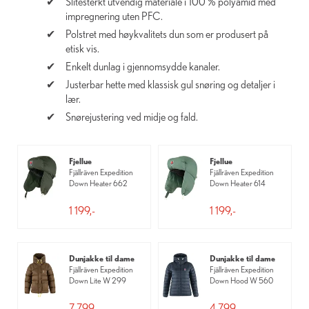
Slitesterkt utvendig materiale i 100 % polyamid med
impregnering uten PFC.
Polstret med høykvalitets dun som er produsert på
etisk vis.
Enkelt dunlag i gjennomsydde kanaler.
Justerbar hette med klassisk gul snøring og detaljer i
lær.
Snørejustering ved midje og fald.
Fjellue
Fjellue
Fjällräven Expedition
Fjällräven Expedition
Down Heater 662
Down Heater 614
1 199,-
1 199,-
Dunjakke til dame
Dunjakke til dame
Fjällräven Expedition
Fjällräven Expedition
Down Lite W 299
Down Hood W 560
7 799,-
4 799,-