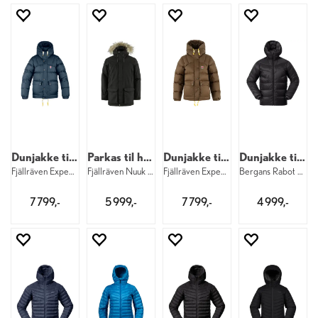
Dunjakke til herre
Parkas til herre
Dunjakke til dame
Dunjakke til herre
Fjällräven Expedition Down Lite M 560
Fjällräven Nuuk Lite Parka M 550
Fjällräven Expedition Down Lite W 299
Bergans Rabot Allround Down M 91
7 799,-
5 999,-
7 799,-
4 999,-