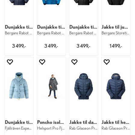
Dunjakke til herre
Dunjakke til dame
Dunjakke til herre
Jakke til junior
Bergans Rabot Light Down Hood M 557
Bergans Rabot Light Down Hood W 24083
Bergans Rabot Light Down Hood M 91
Bergans Storetind Light Ins Jacke Jr 91
3 499,-
3 499,-
3 499,-
1 499,-
Dunjakke til dame
Poncho isolert
Jakke til dame
Jakke til herre
Fjällräven Expedition Down Lite W 514
Helsport Pro Fjell Poncho Insulated
Rab Glaceon Pro Jacket W TempestBlue
Rab Glaceon Pro Jacket M TempestBlue