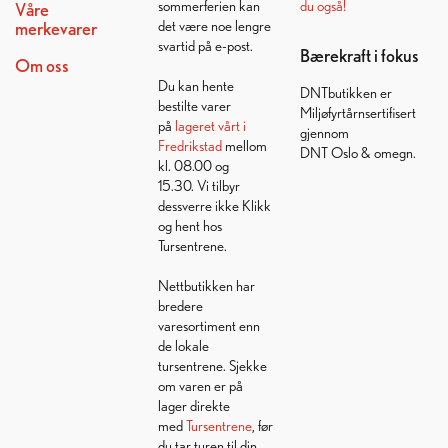
sommerferien kan
du også!
Våre
det være noe lengre
merkevarer
svartid på e-post.
Bærekraft i fokus
Om oss
Du kan hente
DNTbutikken er
bestilte varer
Miljøfyrtårnsertifisert
på
lageret vårt i
gjennom
Fredrikstad
mellom
DNT Oslo & omegn.
kl. 08.00 og
15.30. Vi tilbyr
dessverre ikke Klikk
og hent hos
Tursentrene.
Nettbutikken har
bredere
varesortiment enn
de lokale
tursentrene. Sjekke
om varen er på
lager direkte
med
Tursentrene
, før
du tar turen til din