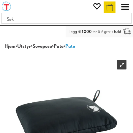
Legg til
1 000
for å få gratis frakt
Hjem
>
Utstyr
>
Sovepose
>
Pute
>
Pute