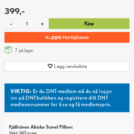
399,-
Kjøp
-
+
7
på lager.
Legg i ønskeliste
VIKTIG:
Er du DNT-medlem må du nå
logge
inn
på DNTbutikken og registrere ditt DNT
medlemsnummer for å se og få medlemspris.
Fjällräven Abisko Travel Pillow:
Vekt: 140 gram