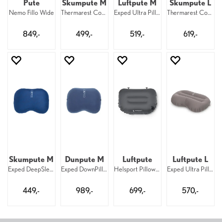
Pute
Skumpute M
Luftpute M
Skumpute L
Nemo Fillo Wide
Thermarest Comp Pillow Cinch R Woodland
Exped Ultra Pillow M Greygoose
Thermarest Comp Pillow Cinch L Pines
849,-
499,-
519,-
619,-
Skumpute M
Dunpute M
Luftpute
Luftpute L
Exped DeepSleep Pillow M NavyMountain
Exped DownPillow M Navy
Helsport Pillow Pro Air
Exped Ultra Pillow L Greygoose
449,-
989,-
699,-
570,-