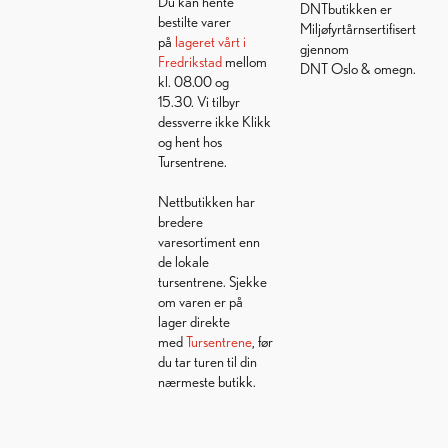
Du kan hente
DNTbutikken er
bestilte varer
Miljøfyrtårnsertifisert
på
lageret vårt i
gjennom
Fredrikstad
mellom
DNT Oslo & omegn.
kl. 08.00 og
15.30. Vi tilbyr
dessverre ikke Klikk
og hent hos
Tursentrene.
Nettbutikken har
bredere
varesortiment enn
de lokale
tursentrene. Sjekke
om varen er på
lager direkte
med
Tursentrene
, før
du tar turen til din
nærmeste butikk.