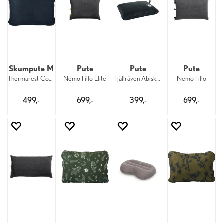
Skumpute M
Pute
Pute
Pute
Thermarest Comp Pillow Cinch R Outerspac
Nemo Fillo Elite
Fjällräven Abisko Travel Pillow 548
Nemo Fillo
499,-
699,-
399,-
699,-