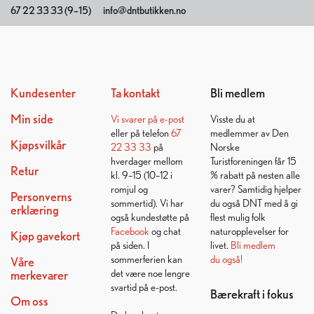
67 22 33 33 (9–15)
info@dntbutikken.no
Kundesenter
Ta kontakt
Bli medlem
Min side
Vi svarer på
e-post
Visste du at
eller på telefon
67
medlemmer av Den
Kjøpsvilkår
22 33 33
på
Norske
hverdager mellom
Turistforeningen får 15
Retur
kl. 9–15 (10–12 i
% rabatt på nesten alle
romjul og
varer? Samtidig hjelper
Personverns
sommertid). Vi har
du også DNT med å gi
erklæring
også kundestøtte på
flest mulig folk
Facebook
og chat
naturopplevelser for
Kjøp gavekort
på siden. I
livet.
Bli medlem
sommerferien kan
du også!
Våre
det være noe lengre
merkevarer
svartid på e-post.
Bærekraft i fokus
Om oss