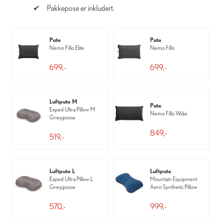
Pakkepose er inkludert.
Pute
Pute
Nemo Fillo Elite
Nemo Fillo
699,-
699,-
Luftpute M
Pute
Exped Ultra Pillow M
Nemo Fillo Wide
Greygoose
849,-
519,-
Luftpute L
Luftpute
Exped Ultra Pillow L
Mountain Equipment
Greygoose
Aero Synthetic Pillow
570,-
999,-