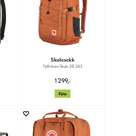
Skolesekk
Fjällräven Skule 28 243
1 299,-
Kjøp