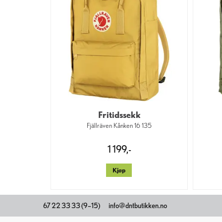
Fritidssekk
Fjällräven Kånken 16 135
1 199,-
Kjøp
67 22 33 33 (9–15)
info@dntbutikken.no