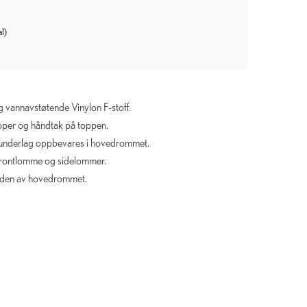
l)
og vannavstøtende Vinylon F-stoff.
pper og håndtak på toppen.
eunderlag oppbevares i hovedrommet.
frontlomme og sidelommer.
iden av hovedrommet.