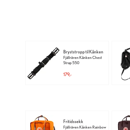
Bryststropp til Kånken
Fjällräven Kånken Chest
Strap 550
179,-
Fritidssekk
Fjällräven Kånken Rainbow