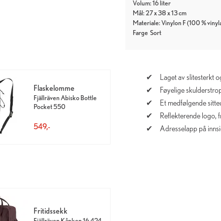
Volum: 16 liter
Mål: 27 x 38 x 13 cm
Materiale: Vinylon F (100 % vinyla
Farge
Sort
Laget av slitesterkt 
Flaskelomme
Føyelige skulderstro
Fjällräven Abisko Bottle
Et medfølgende sitt
Pocket 550
Reflekterende logo, 
549,-
Adresselapp på inns
Fritidssekk
Fjällräven Kånken 16 424