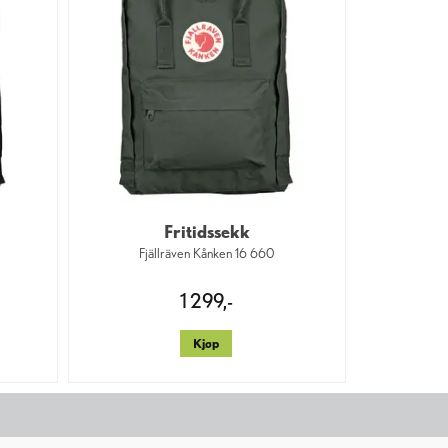
Fritidssekk
Fjällräven Kånken 16 660
1 299,-
Kjøp