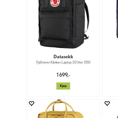
Datasekk
Fjällräven Kånken Laptop 20 liter 550
1 699,-
Kjøp