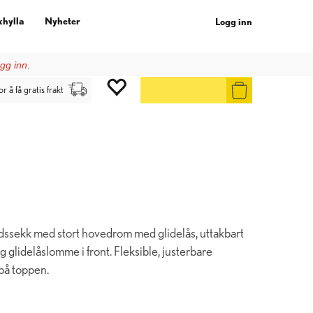
khylla
Nyheter
Logg inn
gg inn
.
or å få gratis frakt
tidssekk med stort hovedrom med glidelås, uttakbart
 glidelåslomme i front. Fleksible, justerbare
på toppen.