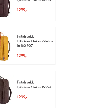
1 299,-
Fritidssekk
Fjällräven Kånken Rainbow
16 160-907
1 299,-
Fritidssekk
Fjällräven Kånken 16 294
1 299,-