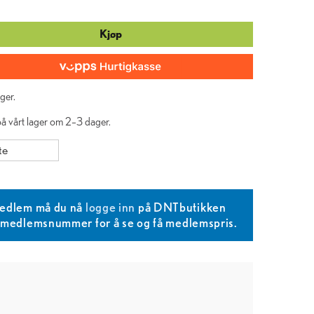
Kjøp
ger.
 på vårt lager om 2–3 dager.
te
edlem må du nå
logge inn
på DNTbutikken
T medlemsnummer for å se og få medlemspris.