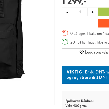
1 299,-
-
+
0 på lager. Tilbake om
4
da
20+
på fjernlager. Tilbake
Legg i ønskelis
VIKTIG:
Er du DNT-m
og registrere ditt DN
Fjällräven Kånken:
Vekt: 400 gram