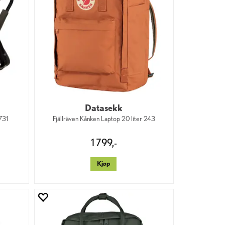
Datasekk
731
Fjällräven Kånken Laptop 20 liter 243
1 799,-
Kjøp