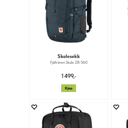
Skolesekk
Fjällräven Skule 28 560
1 499,-
Kjøp