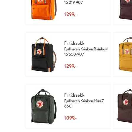
16 219-907
1 299,-
Fritidssekk
Fjällräven Kånken Rainbow
16 550-907
1 299,-
Fritidssekk
Fjällräven Kånken Mini 7
660
1 099,-