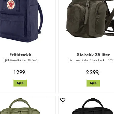
Fritidssekk
Stolsekk 35 liter
Fjällräven Kånken 16 576
Bergans Budor Chair Pack 35 12
1 299,-
2 299,-
Kjøp
Kjøp