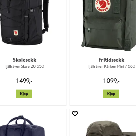
Skolesekk
Fritidssekk
Fjällräven Skule 28 550
Fjällräven Kånken Mini 7 660
1 499,-
1 099,-
Kjøp
Kjøp