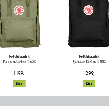
Fritidssekk
Fritidssekk
Fjällräven Kånken 16 620
Fjällräven Kånken 16 550
1 199,-
1 299,-
Kjøp
Kjøp