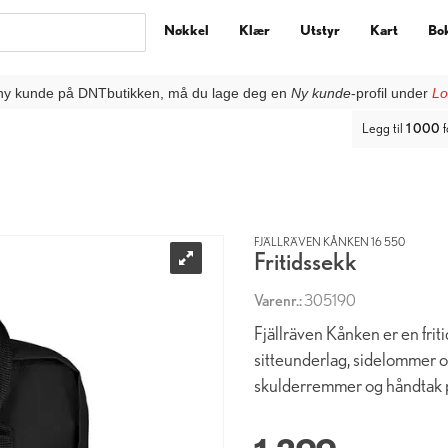
Nøkkel
Klær
Utstyr
Kart
Bo
ny kunde på DNTbutikken, må du lage deg en
Ny kunde
-profil under
Lo
Legg til
1 000
f
FJÄLLRÄVEN KÅNKEN 16 550
Fritidssekk
Varenr.:
305190
Fjällräven Kånken er en fri
sitteunderlag, sidelommer og
skulderremmer og håndtak 