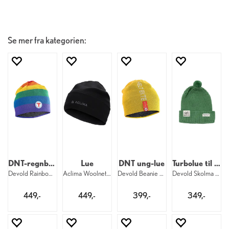
Se mer fra kategorien:
DNT-regnbuelue
Lue
DNT ung-lue
Turbolue til barn
Devold Rainbow Beanie OS 653 DNT
Aclima Woolnet Original Beanie 123
Devold Beanie 58 Yellow DNT
Devold Skolma Merino Beanie Kid 54 DNT
449,-
449,-
399,-
349,-