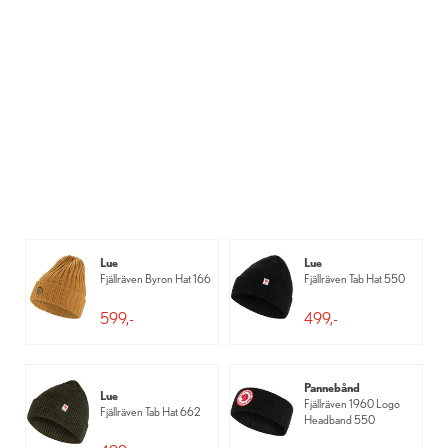
Lue
Lue
Fjällräven Byron Hat 166
Fjällräven Tab Hat 550
599,-
499,-
Pannebånd
Lue
Fjällräven 1960 Logo
Fjällräven Tab Hat 662
Headband 550