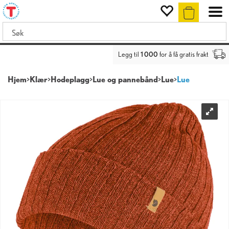
Legg til
1 000
for å få gratis frakt
Hjem
>
Klær
>
Hodeplagg
>
Lue og pannebånd
>
Lue
>
Lue