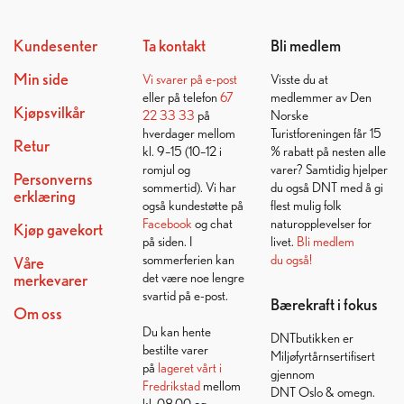
Kundesenter
Ta kontakt
Bli medlem
Min side
Vi svarer på
e-post
Visste du at
eller på telefon
67
medlemmer av Den
Kjøpsvilkår
22 33 33
på
Norske
hverdager mellom
Turistforeningen får 15
Retur
kl. 9–15 (10–12 i
% rabatt på nesten alle
romjul og
varer? Samtidig hjelper
Personverns
sommertid). Vi har
du også DNT med å gi
erklæring
også kundestøtte på
flest mulig folk
Facebook
og chat
naturopplevelser for
Kjøp gavekort
på siden. I
livet.
Bli medlem
sommerferien kan
du også!
Våre
det være noe lengre
merkevarer
svartid på e-post.
Bærekraft i fokus
Om oss
Du kan hente
DNTbutikken er
bestilte varer
Miljøfyrtårnsertifisert
på
lageret vårt i
gjennom
Fredrikstad
mellom
DNT Oslo & omegn.
kl. 08.00 og