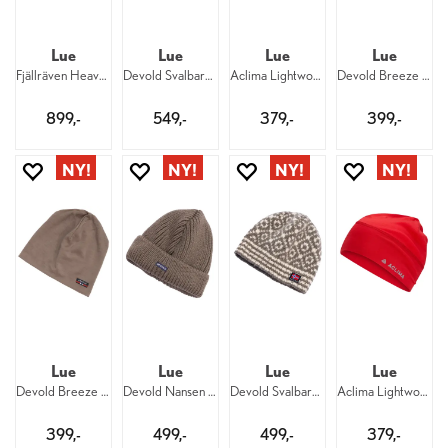
Lue
Lue
Lue
Lue
Fjällräven Heavy Beanie 662
Devold Svalbard Wool Beanie 58 287
Aclima Lightwool 140 Beanie 473
Devold Breeze Merino Beanie 58 950
899,-
549,-
379,-
399,-
Lue
Lue
Lue
Lue
Devold Breeze Merino Beanie 58 696
Devold Nansen Wool Beanie 58 696
Devold Svalbard Wool Beanie 58 696
Aclima Lightwool 140 Beanie 470
399,-
499,-
499,-
379,-