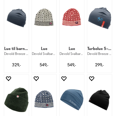
Lue til barn 5–10 år
Lue
Lue
Turbolue 5–10 år
Devold Breeze Merino Beanie Kid 54 287
Devold Svalbard Wool Beanie 58 020
Devold Svalbard Wool Beanie 58 207
Devold Breeze Merino Beanie Kid 54 287 D
329,-
549,-
549,-
299,-