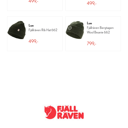
499,-
499,-
Lue
Lue
Fjällräven Bergtagen
Fjällräven Rib Hat 662
Wool Beanie 662
499,-
799,-