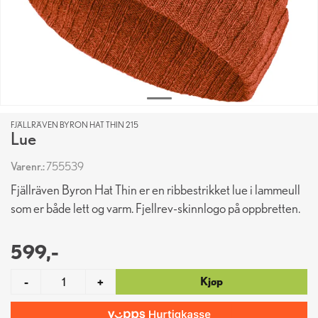
FJÄLLRÄVEN BYRON HAT THIN 215
Lue
Varenr.:
755539
Fjällräven Byron Hat Thin er en ribbestrikket lue i lammeull
som er både lett og varm. Fjellrev-skinnlogo på oppbretten.
599,-
Kjøp
-
+