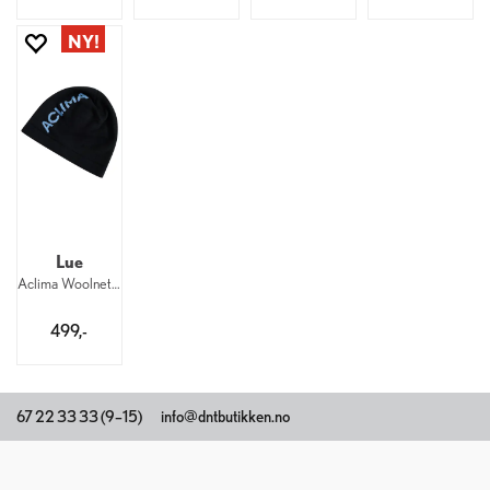
Lue
Aclima Woolnet Jib Beanie U 123
499,-
67 22 33 33 (9–15)
info@dntbutikken.no