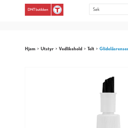
Er du 
Hjem
>
Utstyr
>
Vedlikehold
>
Telt
>
Glidelåsrense