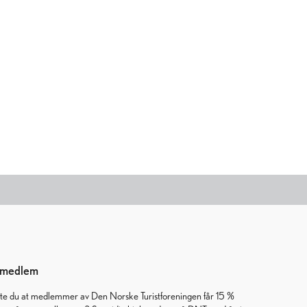
i medlem
ste du at medlemmer av Den Norske Turistforeningen får 15 %