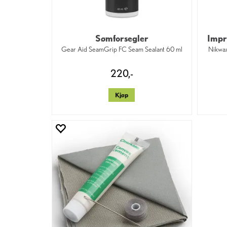
Sømforsegler
Impre
Gear Aid SeamGrip FC Seam Sealant 60 ml
Nikwax
220,-
Kjøp