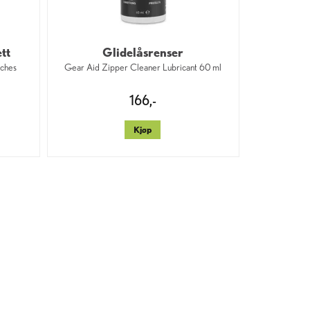
tt
Glidelåsrenser
tches
Gear Aid Zipper Cleaner Lubricant 60 ml
166,-
Kjøp