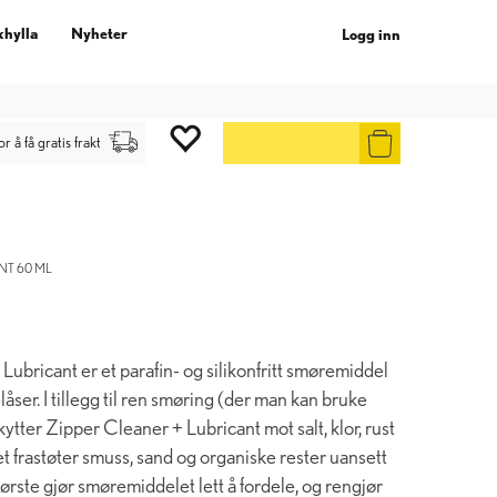
khylla
Nyheter
Logg inn
gg inn
.
or å få gratis frakt
NT 60 ML
ubricant er et parafin- og silikonfritt smøremiddel
elåser. I tillegg til ren smøring (der man kan bruke
tter Zipper Cleaner + Lubricant mot salt, klor, rust
 det frastøter smuss, sand og organiske rester uansett
rste gjør smøremiddelet lett å fordele, og rengjør