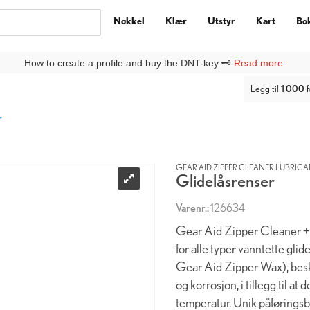
Nøkkel
Klær
Utstyr
Kart
Bo
ny kunde på DNTbutikken, må du lage deg en
Ny kunde
-profil under
Lo
Legg til
1 000
f
r
GEAR AID ZIPPER CLEANER LUBRICA
Glidelåsrenser
Varenr.:
126634
Gear Aid Zipper Cleaner + L
for alle typer vanntette glid
Gear Aid Zipper Wax), besky
og korrosjon, i tillegg til at
temperatur. Unik påføringsbø