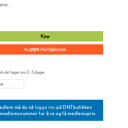
gene.
Kjøp
 på vårt lager om 2–3 dager.
te
edlem må du nå
logge inn
på DNTbutikken
T medlemsnummer for å se og få medlemspris.