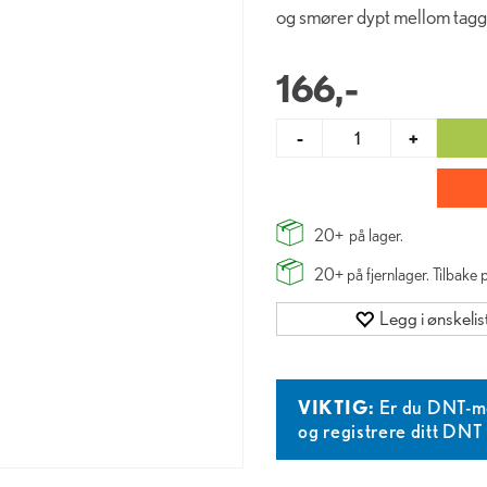
og smører dypt mellom tag
166,-
-
+
20+
på lager.
20+
på fjernlager. Tilbake
Legg i ønskelis
VIKTIG:
Er du DNT-m
og registrere ditt DN