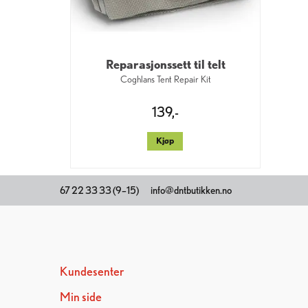
Reparasjonssett til telt
Coghlans Tent Repair Kit
139,-
Kjøp
67 22 33 33 (9–15)
info@dntbutikken.no
Kundesenter
Min side