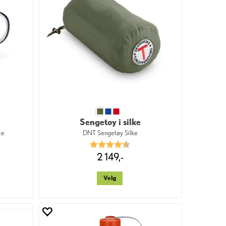
Sengetøy i silke
te
DNT Sengetøy Silke
v 5 mulige
Karakter:
4.8 av 5 mulige
2 149,-
Velg