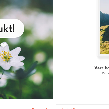
kt!
 ❤️
Våre be
DNT V