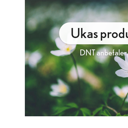
Ukas produ
DNT anbefaler