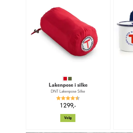
Lakenpose i silke
DNT Lakenpose Silke
Karakter:
4.7 av 5 mulige
1 299,-
Velg