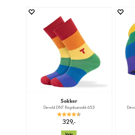
Sokker
Devold DNT Regnbuesokk 653
Devo
Karakter:
4.8 av 5 mulige
329,-
Velg