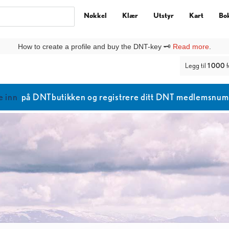
Nøkkel
Klær
Utstyr
Kart
Bo
How to create a profile and buy the DNT-key 🗝️
Read more
.
Legg til
1 000
f
e inn
på DNTbutikken og registrere ditt DNT medlemsnumme