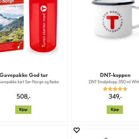
Gavepakke God tur
DNT-koppen
vepakke kart Sør-Norge og flaske
DNT Emaljekopp 350 ml Whi
Karakter:
4.3 a
508,-
349,-
Kjøp
Kjøp