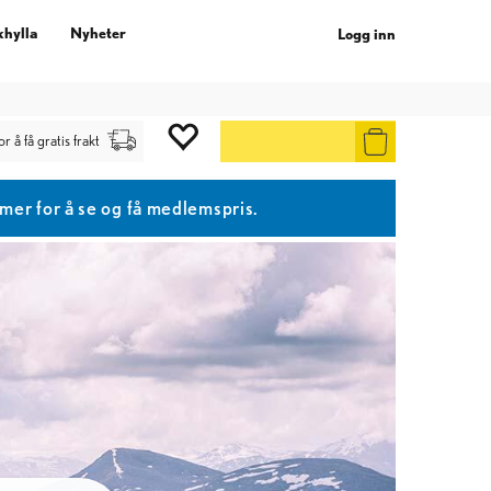
khylla
Nyheter
Logg inn
or å få gratis frakt
r for å se og få medlemspris.