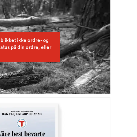
blikket ikke ordre- og
tatus på din ordre, eller