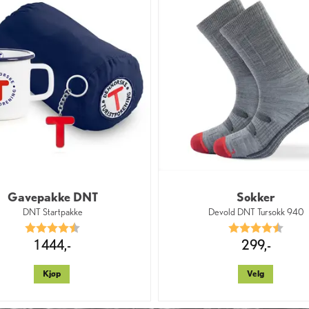
Gavepakke DNT
Sokker
DNT Startpakke
Devold DNT Tursokk 940
Karakter:
4.4 av 5 mulige
Karakter:
4.6 a
1 444,-
299,-
Kjøp
Velg