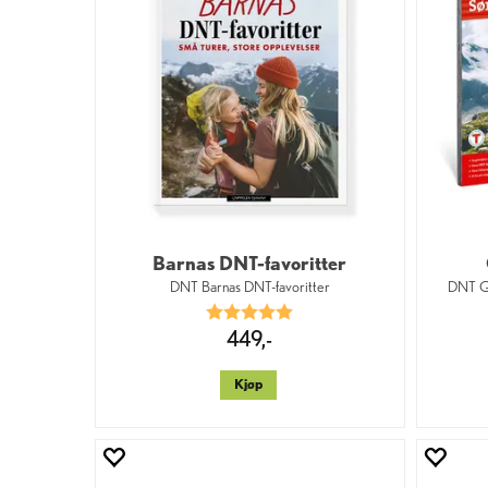
Barnas DNT-favoritter
DNT Barnas DNT-favoritter
DNT Ga
Karakter:
5.0 av 5 mulige
449,-
Kjøp