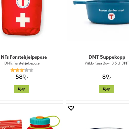
NTs Førstehjelpspose
DNT Suppekopp
DNTs Førstehjelpspose
Wildo Kåsa Bowl 3,5 dl DN
Karakter:
3.0 av 5 mulige
589,-
89,-
Kjøp
Kjøp