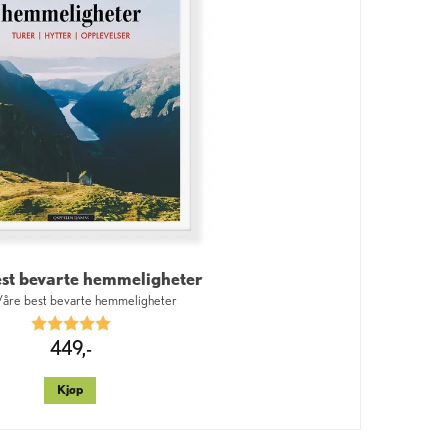
st bevarte hemmeligheter
åre best bevarte hemmeligheter
Karakter:
5.0 av 5 mulige
449,-
Kjøp