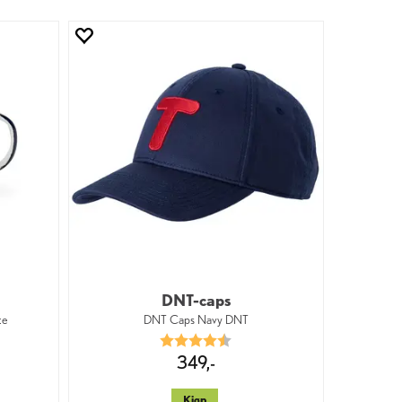
DNT-caps
te
DNT Caps Navy DNT
v 5 mulige
Karakter:
4.6 av 5 mulige
349,-
Kjøp