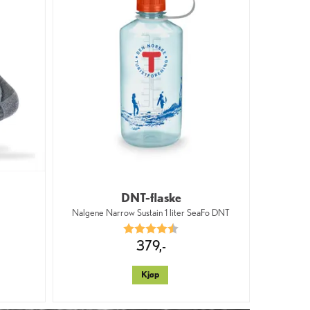
DNT-flaske
Nalgene Narrow Sustain 1 liter SeaFo DNT
v 5 mulige
Karakter:
4.7 av 5 mulige
379,-
Kjøp