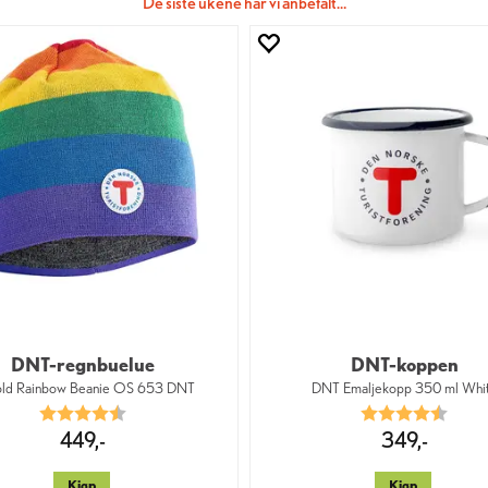
De siste ukene har vi anbefalt…
DNT-regnbuelue
DNT-koppen
ld Rainbow Beanie OS 653 DNT
DNT Emaljekopp 350 ml Whi
Karakter:
4.7 av 5 mulige
Karakter:
4.3 a
449,-
349,-
Kjøp
Kjøp