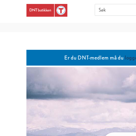
Er du DNT-medlem må du
logg