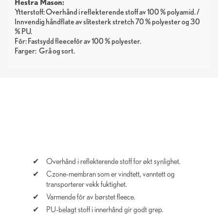
Hestra Mason:
Ytterstoff: Overhånd i reflekterende stoff av 100 % polyamid. /
Innvendig håndflate av slitesterk stretch 70 % polyester og 30
% PU.
Fôr: Fastsydd fleecefôr av 100 % polyester.
Farger:
Grå
sort
Overhånd i reflekterende stoff for økt synlighet.
Czone-membran som er vindtett, vanntett og
transporterer vekk fuktighet.
Varmende fôr av børstet fleece.
PU-belagt stoff i innerhånd gir godt grep.