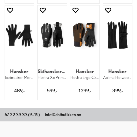
Hansker
Skihansker til dame
Hansker
Hansker
Icebreaker Merino Sierra Gloves 001
Hestra Xc Primaloft 5F W 100
Hestra Ergo Grip Active Wool 861/100
Aclima Hotwool Liner Gloves
489,-
599,-
1 299,-
399,-
67 22 33 33 (9–15)
info@dntbutikken.no