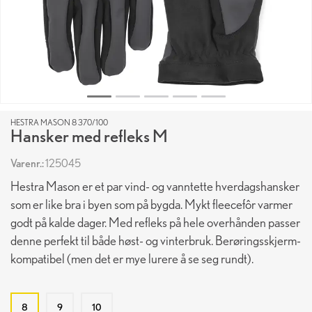
HESTRA MASON 8 370/100
Hansker med refleks M
Varenr.:
125045
Hestra Mason er et par vind- og vanntette hverdagshansker
som er like bra i byen som på bygda. Mykt fleecefôr varmer
godt på kalde dager. Med refleks på hele overhånden passer
denne perfekt til både høst- og vinterbruk. Berøringsskjerm-
kompatibel (men det er mye lurere å se seg rundt).
8
9
10