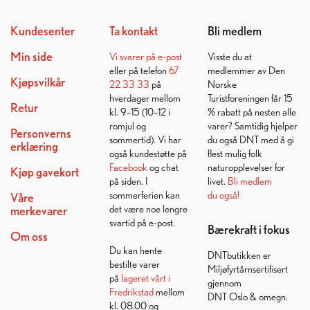
Kundesenter
Ta kontakt
Bli medlem
Min side
Vi svarer på
e-post
Visste du at
eller på telefon
67
medlemmer av Den
Kjøpsvilkår
22 33 33
på
Norske
hverdager mellom
Turistforeningen får 15
Retur
kl. 9–15 (10–12 i
% rabatt på nesten alle
romjul og
varer? Samtidig hjelper
Personverns
sommertid). Vi har
du også DNT med å gi
erklæring
også kundestøtte på
flest mulig folk
Facebook
og chat
naturopplevelser for
Kjøp gavekort
på siden. I
livet.
Bli medlem
sommerferien kan
du også!
Våre
det være noe lengre
merkevarer
svartid på e-post.
Bærekraft i fokus
Om oss
Du kan hente
DNTbutikken er
bestilte varer
Miljøfyrtårnsertifisert
på
lageret vårt i
gjennom
Fredrikstad
mellom
DNT Oslo & omegn.
kl. 08.00 og