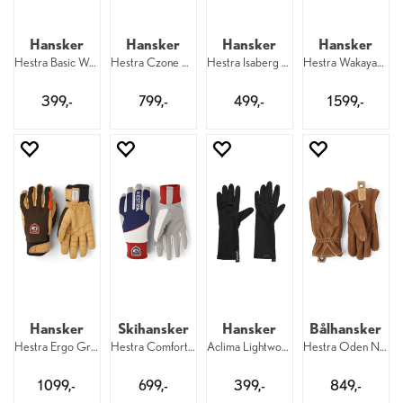
Hansker
Hansker
Hansker
Hansker
Hestra Basic Wool Glove 350
Hestra Czone Contact Pick Up 5F 100
Hestra Isaberg Czone 5F 100
Hestra Wakayama 5F 710/750
399,-
799,-
499,-
1 599,-
Hansker
Skihansker
Hansker
Bålhansker
Hestra Ergo Grip Active 861/700
Hestra Comfort Tracker 5F 280/030
Aclima Lightwool 140 Liner Gloves 123
Hestra Oden Nubuck 5F 710
1 099,-
699,-
399,-
849,-