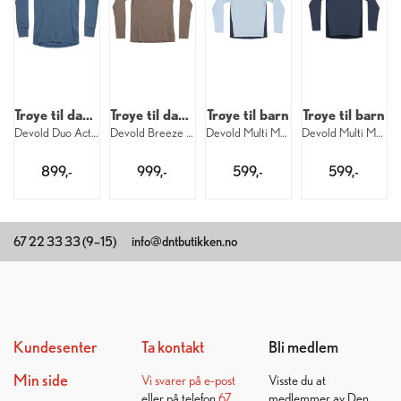
Trøye til dame
Trøye til dame
Trøye til barn
Trøye til barn
Devold Duo Active Merino Shirt W 445
Devold Breeze Merino Shirt W 696
Devold Multi Merino Shirt Kid 233
Devold Multi Merino Shirt Kid 287
899,-
999,-
599,-
599,-
67 22 33 33 (9–15)
info@dntbutikken.no
Kundesenter
Ta kontakt
Bli medlem
Min side
Vi svarer på
e-post
Visste du at
eller på telefon
67
medlemmer av Den