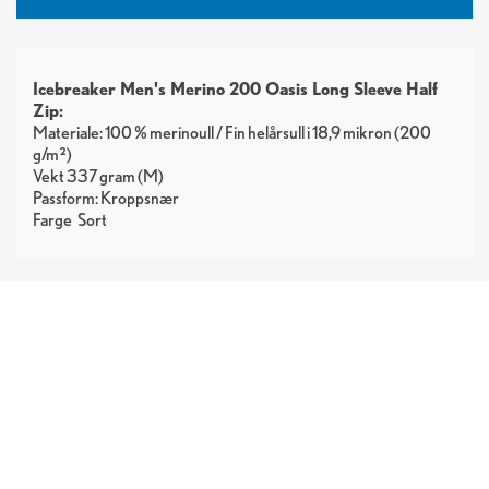
Icebreaker Men's Merino 200 Oasis Long Sleeve Half
Zip:
Materiale: 100 % merinoull / Fin helårsull i 18,9 mikron (200
g/m²)
Vekt 337 gram (M)
Passform: Kroppsnær
Farge
Sort