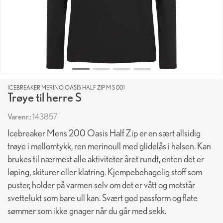
ICEBREAKER MERINO OASIS HALF ZIP M S 001
Trøye til herre S
Varenr.:
143857
Icebreaker Mens 200 Oasis Half Zip er en sært allsidig
trøye i mellomtykk, ren merinoull med glidelås i halsen. Kan
brukes til nærmest alle aktiviteter året rundt, enten det er
løping, skiturer eller klatring. Kjempebehagelig stoff som
puster, holder på varmen selv om det er vått og motstår
svettelukt som bare ull kan. Svært god passform og flate
sømmer som ikke gnager når du går med sekk.