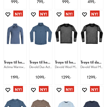
999,-
799,-
999,-
499,-
Trøye til herre
Trøye til herre
Trøye til herre
Trøye til dame
Aclima Warmwool Polo M 498
Devold Duo Active Merino Zip M 445
Devold Wool Mesh Pro Shirt M 950
Devold Wool Mesh Pro Shirt W 950
1 199,-
1 099,-
1 299,-
1 299,-