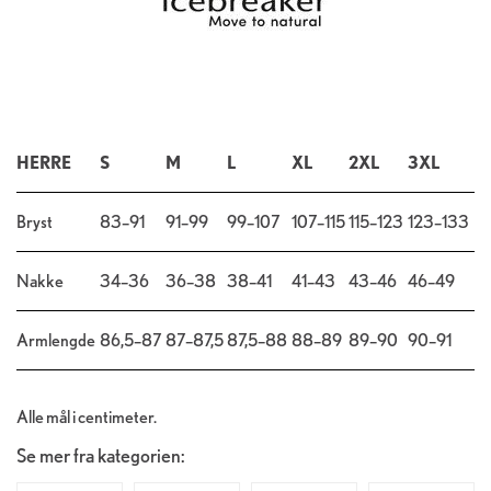
HERRE
S
M
L
XL
2XL
3XL
Bryst
83–91
91–99
99–107
107–115
115–123
123–133
Nakke
34–36
36–38
38–41
41–43
43–46
46–49
Armlengde
86,5–87
87–87,5
87,5–88
88–89
89–90
90–91
Alle mål i centimeter.
Se mer fra kategorien: