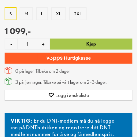
S
M
L
XL
2XL
1 099,-
Kjøp
-
+
0 på lager. Tilbake om
2
dager.
3
på fjernlager. Tilbake på vårt lager om 2–3 dager.
Legg i ønskeliste
VIKTIG:
Er du DNT-medlem må du nå
logge
inn
på DNTbutikken og registrere ditt DNT
medlemsnummer for å se og få medlemspris.