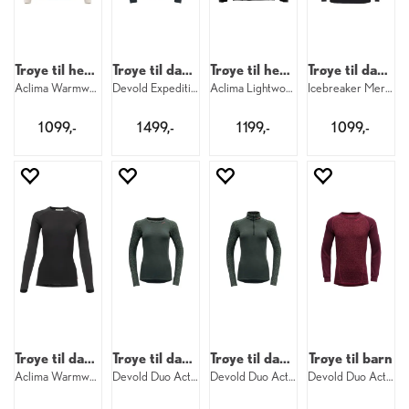
Trøye til herre
Trøye til dame
Trøye til herre
Trøye til dame
Aclima Warmwool Granddad M 395
Devold Expedition Merino Silk Zip W 284
Aclima Lightwool 140 Sports Shirt M 123
Icebreaker Merino Oasis Half Zip W 001
1 099,-
1 499,-
1 199,-
1 099,-
Trøye til dame
Trøye til dame
Trøye til dame
Trøye til barn
Aclima Warmwool Crew W 123
Devold Duo Active Merino Shirt W 427
Devold Duo Active Merino Zip W 427
Devold Duo Active Merino Shirt Jr 744