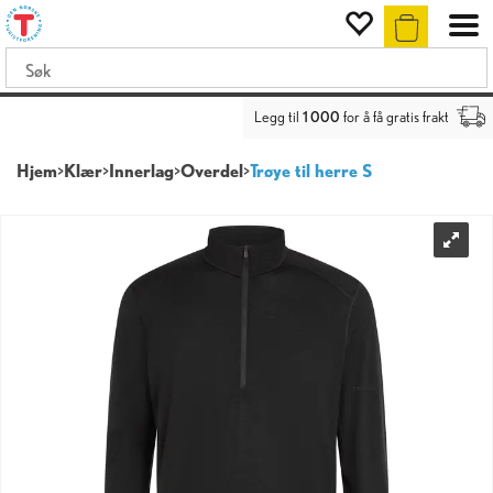
Legg til
1 000
for å få gratis frakt
Hjem
>
Klær
>
Innerlag
>
Overdel
>
Trøye til herre S