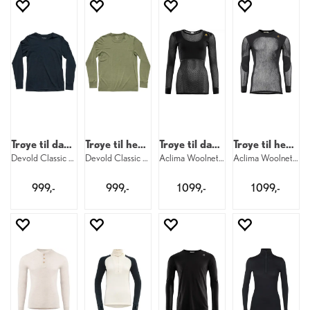
Trøye til dame
Trøye til herre
Trøye til dame
Trøye til herre
Devold Classic LS W 284
Devold Classic LS M 404
Aclima Woolnet Original Crew W 123
Aclima Woolnet Original Crew M 123
999,-
999,-
1 099,-
1 099,-