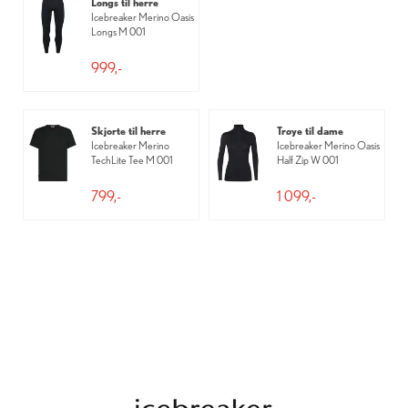
Longs til herre
Icebreaker Merino Oasis
Longs M 001
999,-
Skjorte til herre
Trøye til dame
Icebreaker Merino
Icebreaker Merino Oasis
TechLite Tee M 001
Half Zip W 001
799,-
1 099,-