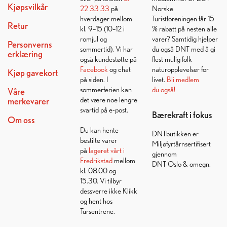
Kjøpsvilkår
22 33 33
på
Norske
hverdager mellom
Turistforeningen får 15
Retur
kl. 9–15 (10–12 i
% rabatt på nesten alle
romjul og
varer? Samtidig hjelper
Personverns
sommertid). Vi har
du også DNT med å gi
erklæring
også kundestøtte på
flest mulig folk
Facebook
og chat
naturopplevelser for
Kjøp gavekort
på siden. I
livet.
Bli medlem
sommerferien kan
du også!
Våre
det være noe lengre
merkevarer
svartid på e-post.
Bærekraft i fokus
Om oss
Du kan hente
DNTbutikken er
bestilte varer
Miljøfyrtårnsertifisert
på
lageret vårt i
gjennom
Fredrikstad
mellom
DNT Oslo & omegn.
kl. 08.00 og
15.30. Vi tilbyr
dessverre ikke Klikk
og hent hos
Tursentrene.