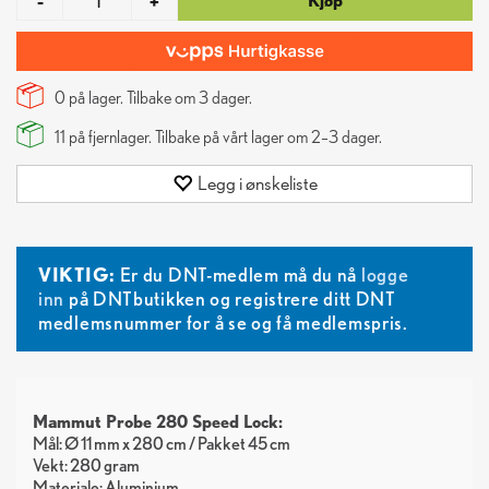
Kjøp
-
+
0 på lager. Tilbake om
3
dager.
11
på fjernlager. Tilbake på vårt lager om 2–3 dager.
Legg i ønskeliste
VIKTIG:
Er du DNT-medlem må du nå
logge
inn
på DNTbutikken og registrere ditt DNT
medlemsnummer for å se og få medlemspris.
Mammut Probe 280 Speed Lock:
Mål: Ø 11 mm x 280 cm / Pakket 45 cm
Vekt: 280 gram
Materiale: Aluminium