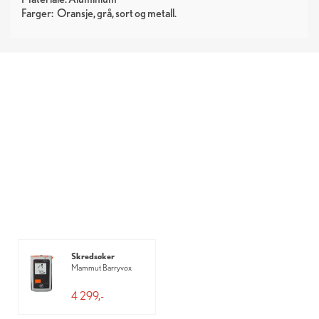
Farger:
Oransje
grå
sort
metall
Skredsøker
Mammut Barryvox
4 299,-