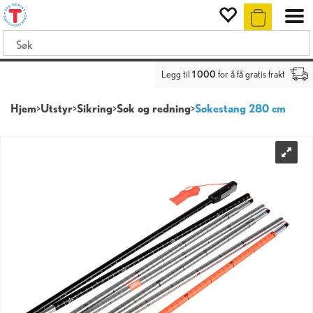
Legg til
1 000
for å få gratis frakt
Hjem
>
Utstyr
>
Sikring
>
Søk og redning
>
Søkestang 280 cm