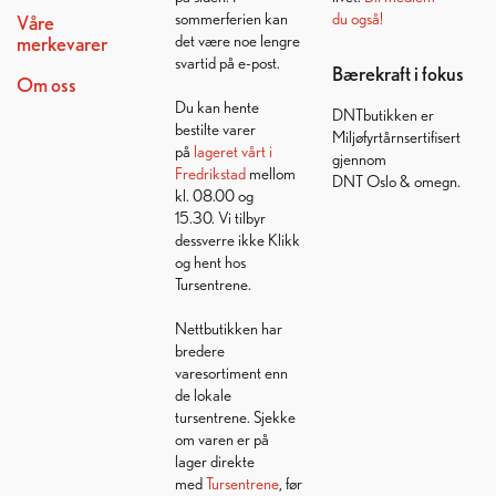
sommerferien kan
du også!
Våre
det være noe lengre
merkevarer
svartid på e-post.
Bærekraft i fokus
Om oss
Du kan hente
DNTbutikken er
bestilte varer
Miljøfyrtårnsertifisert
på
lageret vårt i
gjennom
Fredrikstad
mellom
DNT Oslo & omegn.
kl. 08.00 og
15.30. Vi tilbyr
dessverre ikke Klikk
og hent hos
Tursentrene.
Nettbutikken har
bredere
varesortiment enn
de lokale
tursentrene. Sjekke
om varen er på
lager direkte
med
Tursentrene
, før