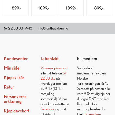
899,-
1 099,-
1 399,-
899,-
67 22 33 33 (9–15)
info@dntbutikken.no
Kundesenter
Ta kontakt
Bli medlem
Min side
Vi svarer på
e-post
Visste du at
eller på telefon
67
medlemmer av Den
Kjøpsvilkår
22 33 33
på
Norske
hverdager mellom
Turistforeningen får 15
Retur
kl. 9–15 (10–12 i
% rabatt på nesten alle
romjul og
varer? Samtidig hjelper
Personverns
sommertid). Vi har
du også DNT med å gi
erklæring
også kundestøtte på
flest mulig folk
Facebook
og chat
naturopplevelser for
Kjøp gavekort
på siden. I
livet.
Bli medlem