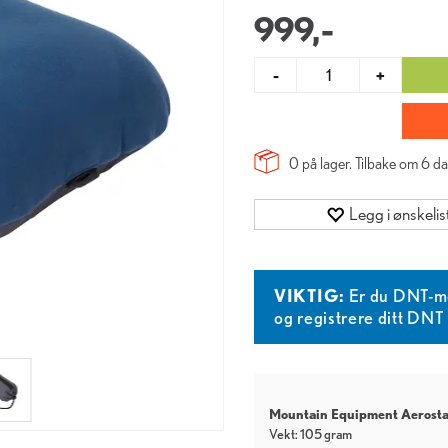
999,-
-
+
0 på lager. Tilbake om
6
da
Legg i ønskelis
VIKTIG:
Er du DNT-m
og registrere ditt DN
Mountain Equipment Aerostat
Vekt: 105 gram