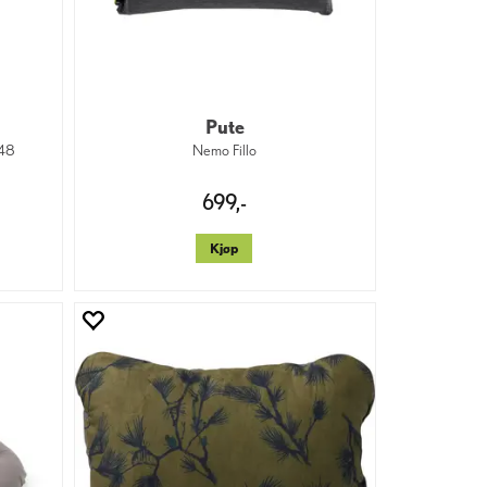
Pute
548
Nemo Fillo
699,-
Kjøp