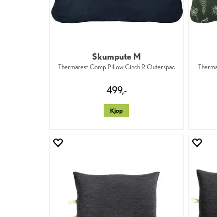
Skumpute M
Thermarest Comp Pillow Cinch R Outerspac
Therma
499,-
Kjøp