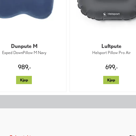
Dunpute M
Luftpute
Exped DownPillow M Navy
Helsport Pillow Pro Air
989,-
699,-
Kjøp
Kjøp