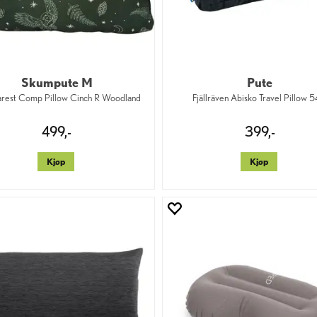
Skumpute M
Pute
rest Comp Pillow Cinch R Woodland
Fjällräven Abisko Travel Pillow 
499,-
399,-
Kjøp
Kjøp