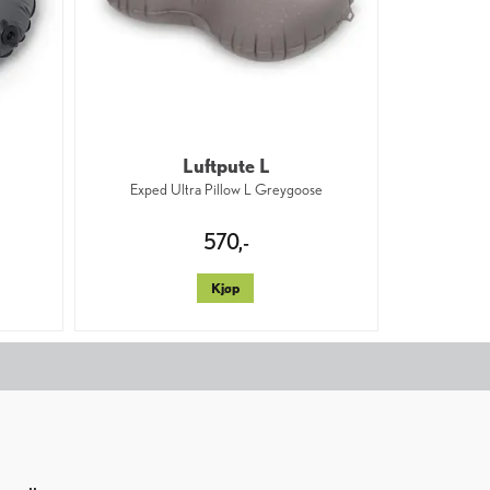
Luftpute L
Exped Ultra Pillow L Greygoose
570,-
Kjøp