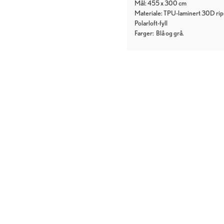
Mål: 455 x 300 cm
Materiale: TPU-laminert 30D rips
Polarloft-fyll
Farger:
Blå
grå