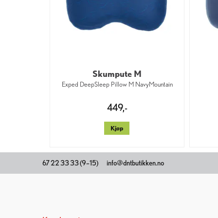
Skumpute M
Exped DeepSleep Pillow M NavyMountain
449,-
Kjøp
67 22 33 33 (9–15)
info@dntbutikken.no