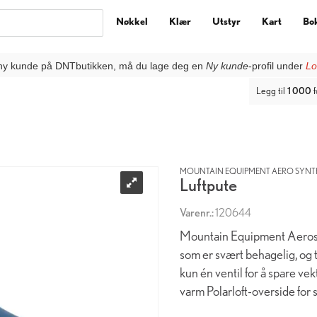
Nøkkel
Klær
Utstyr
Kart
Bo
ny kunde på DNTbutikken, må du lage deg en
Ny kunde
-profil under
Lo
Legg til
1 000
f
MOUNTAIN EQUIPMENT AERO SYNTH
Luftpute
Varenr.:
120644
Mountain Equipment Aerostat
som er svært behagelig, og
kun én ventil for å spare ve
varm Polarloft-overside for