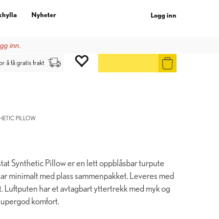
khylla
Nyheter
Logg inn
gg inn
.
or å få gratis frakt
ETIC PILLOW
 Synthetic Pillow er en lett oppblåsbar turpute
 tar minimalt med plass sammenpakket. Leveres med
kt. Luftputen har et avtagbart yttertrekk med myk og
 supergod komfort.