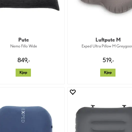
Pute
Luftpute M
Nemo Fillo Wide
Exped Ultra Pillow M Greygoo
849,-
519,-
Kjøp
Kjøp