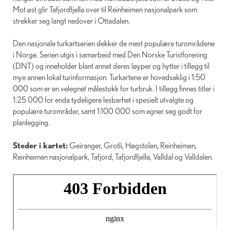
Mot øst glir Tafjordfjella over til Reinheimen nasjonalpark som
strekker seg langt nedover i Ottadalen.
Den nasjonale turkartserien dekker de mest populære turområdene
i Norge. Serien utgis i samarbeid med Den Norske Turistforening
(DNT) og inneholder blant annet deres løyper og hytter i tillegg til
mye annen lokal turinformasjon. Turkartene er hovedsaklig i 1:50
000 som er en velegnet målestokk for turbruk. I tillegg finnes titler i
1:25 000 for enda tydeligere lesbarhet i spesielt utvalgte og
populære turområder, samt 1:100 000 som egner seg godt for
planlegging.
Steder i kartet:
Geiranger, Grotli, Høgstolen, Reinheimen,
Reinheimen nasjonalpark, Tafjord, Tafjordfjella, Valldal og Valldalen.