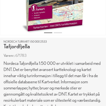
NORDECA TURKART 1:50 000 2533
Tafjordfjella
Varenr.:
671783
Nordeca Tafjordfjella 1:50 000 er utviklet i samarbeid med
DNT. Det er benyttet avansert kartteknologi og kartet
innehar viktig turinformasjon i tillegg til det man får i fra de
offisielle databasene til Kartverket. Informasjon som
sommerløyper, hytter, bruer og merkede stier er
gjennomgått og kvalitetssikret av DNT. Kartet er trykket på
resirkulerbart materiale som er slitesterkt og værbestandig.