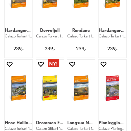
Hardangervidda nord
Dovrefjell
Rondane
Hardangervidda øst Rjukan Gaustatoppen
Calazo Turkart 1:50 000
Calazo Turkart 1:50 000
Calazo Turkart 1:50 000
Calazo Turkart 1:50 000
239,-
239,-
239,-
239,-
Finse Hallingskarvet Aurlandsdalen
Drammen Finnemarka
Langsua Nasjonalpark Spåtind
Planleggingskart Midt-Norge
Calazo Turkart 1:50 000
Calazo Stikart 1:25 000
Calazo Turkart 1:50 000
Calazo Planleggingskart 1:500 000 Midt