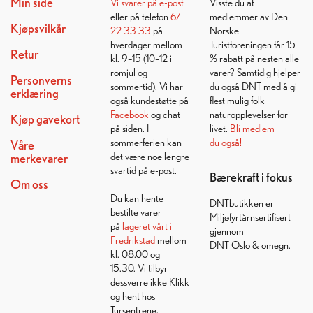
Min side
Vi svarer på
e-post
Visste du at
eller på telefon
67
medlemmer av Den
Kjøpsvilkår
22 33 33
på
Norske
hverdager mellom
Turistforeningen får 15
Retur
kl. 9–15 (10–12 i
% rabatt på nesten alle
romjul og
varer? Samtidig hjelper
Personverns
sommertid). Vi har
du også DNT med å gi
erklæring
også kundestøtte på
flest mulig folk
Facebook
og chat
naturopplevelser for
Kjøp gavekort
på siden. I
livet.
Bli medlem
sommerferien kan
du også!
Våre
det være noe lengre
merkevarer
svartid på e-post.
Bærekraft i fokus
Om oss
Du kan hente
DNTbutikken er
bestilte varer
Miljøfyrtårnsertifisert
på
lageret vårt i
gjennom
Fredrikstad
mellom
DNT Oslo & omegn.
kl. 08.00 og
15.30. Vi tilbyr
dessverre ikke Klikk
og hent hos
Tursentrene.