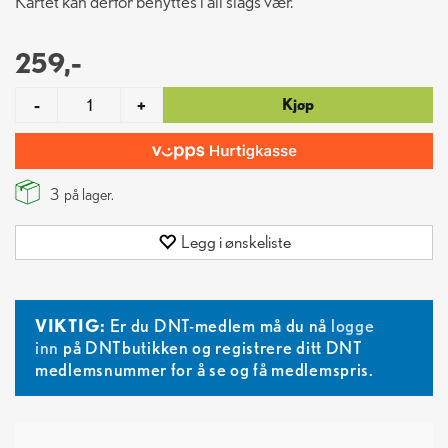
Kartet kan derfor benyttes i all slags vær.
259,-
Kjøp
-
+
3
på lager.
Legg i ønskeliste
VIKTIG:
Er du DNT-medlem må du nå
logge
inn
på DNTbutikken og registrere ditt DNT
medlemsnummer for å se og få medlemspris.