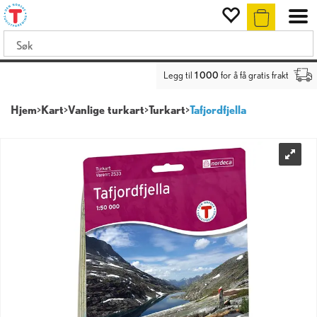
Legg til
1 000
for å få gratis frakt
Hjem
>
Kart
>
Vanlige turkart
>
Turkart
>
Tafjordfjella