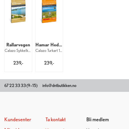
Rallarvegen
Hamar Hedmarken
Calazo Sykkelkart 1:25 000
Calazo Turkart 1:50 000
239,-
239,-
67 22 33 33 (9–15)
info@dntbutikken.no
Kundesenter
Ta kontakt
Bli medlem