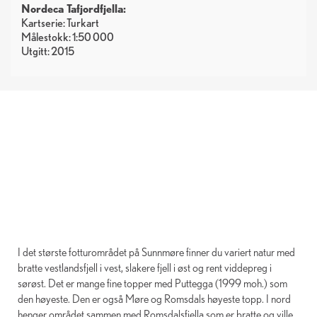
Nordeca Tafjordfjella:
Kartserie: Turkart
Målestokk: 1:50 000
Utgitt: 2015
I det største fotturområdet på Sunnmøre finner du variert natur med
bratte vestlandsfjell i vest, slakere fjell i øst og rent viddepreg i
sørøst. Det er mange fine topper med Puttegga (1999 moh.) som
den høyeste. Den er også Møre og Romsdals høyeste topp. I nord
henger området sammen med Romsdalsfjella som er bratte og ville.