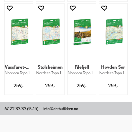
Vassfaret-Norefjell
Stølsheimen
Filefjell
Hovden Sør
Nordeca Topo 1:50 000 3014
Nordeca Topo 1:50 000 3012
Nordeca Topo 1:50 000 3013
Nordeca Topo 1:50 000 3046
259,-
259,-
259,-
259,-
67 22 33 33 (9–15)
info@dntbutikken.no