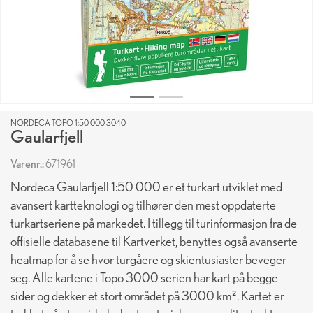
NORDECA TOPO 1:50 000 3040
Gaularfjell
Varenr.:
671961
Nordeca Gaularfjell 1:50 000 er et turkart utviklet med
avansert kartteknologi og tilhører den mest oppdaterte
turkartseriene på markedet. I tillegg til turinformasjon fra de
offisielle databasene til Kartverket, benyttes også avanserte
heatmap for å se hvor turgåere og skientusiaster beveger
seg. Alle kartene i Topo 3000 serien har kart på begge
sider og dekker et stort området på 3000 km². Kartet er