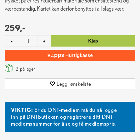
trykket på et resirkulerbart materiale som er slitesterkt og
værbestandig. Kartet kan derfor benyttes i all slags vær.
259,-
Kjøp
-
+
2
på lager.
Legg i ønskeliste
VIKTIG:
Er du DNT-medlem må du nå
logge
inn
på DNTbutikken og registrere ditt DNT
medlemsnummer for å se og få medlemspris.