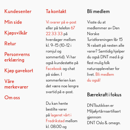
Kundesenter
Ta kontakt
Bli medlem
Min side
Vi svarer på
e-post
Visste du at
eller på telefon
67
medlemmer av Den
Kjøpsvilkår
22 33 33
på
Norske
hverdager mellom
Turistforeningen får 15
Retur
kl. 9–15 (10–12 i
% rabatt på nesten alle
romjul og
varer? Samtidig hjelper
Personverns
sommertid). Vi har
du også DNT med å gi
erklæring
også kundestøtte på
flest mulig folk
Facebook
og chat
naturopplevelser for
Kjøp gavekort
på siden. I
livet.
Bli medlem
sommerferien kan
du også!
Våre
det være noe lengre
merkevarer
svartid på e-post.
Bærekraft i fokus
Om oss
Du kan hente
DNTbutikken er
bestilte varer
Miljøfyrtårnsertifisert
på
lageret vårt i
gjennom
Fredrikstad
mellom
DNT Oslo & omegn.
kl. 08.00 og