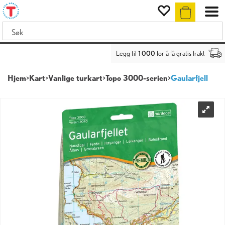
Legg til
1 000
for å få gratis frakt
Hjem
>
Kart
>
Vanlige turkart
>
Topo 3000-serien
>
Gaularfjell