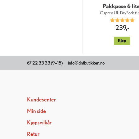
Pakkpose 6 lit
Osprey UL DrySack 6 
Karakter:
5.
239,-
Kjøp
67 22 33 33 (9–15)
info@dntbutikken.no
Kundesenter
Min side
Kjøpsvilkår
Retur