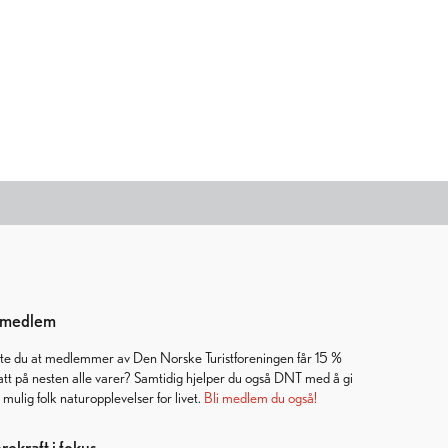
i medlem
ste du at medlemmer av Den Norske Turistforeningen får 15 %
att på nesten alle varer? Samtidig hjelper du også DNT med å gi
t mulig folk naturopplevelser for livet.
Bli medlem du også!
ekraft i fokus