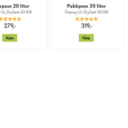
pose 20 liter
Pakkpose 35 liter
 UL DrySack 20 376
Osprey UL DrySack 35 001
Karakter:
5.0 av 5 mulige
Karakter:
5.0 av 5 mulige
279,-
319,-
Kjøp
Kjøp