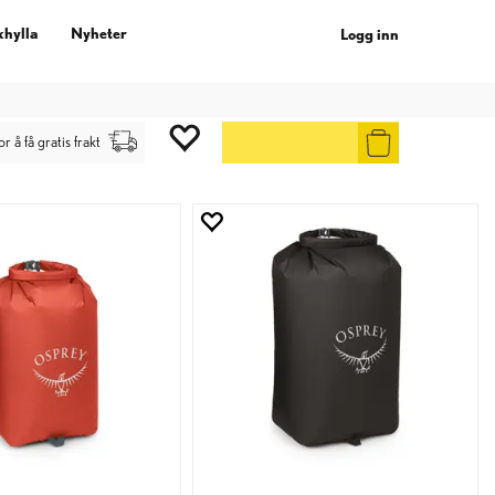
khylla
Nyheter
Logg inn
gg inn
.
or å få gratis frakt