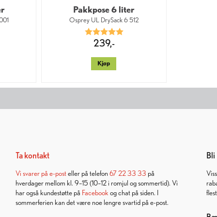
er
Pakkpose 6 liter
001
Osprey UL DrySack 6 512
0 av 5 mulige
Karakter:
5.0 av 5 mulige
239,-
Kjøp
Ta kontakt
Bl
Vi svarer på
e-post
eller på telefon
67 22 33 33
på
Vis
hverdager mellom kl. 9–15 (10–12 i romjul og sommertid). Vi
rab
har også kundestøtte på
Facebook
og chat på siden. I
fles
sommerferien kan det være noe lengre svartid på e-post.
Bær