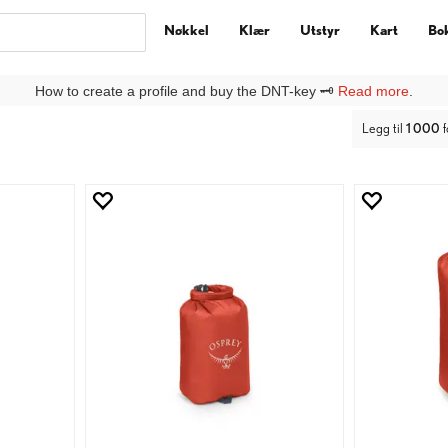
Nøkkel
Klær
Utstyr
Kart
Bo
How to create a profile and buy the DNT-key 🗝️
Read more
.
ny kunde på DNTbutikken, må du lage deg en
Ny kunde
-profil under
Lo
Legg til
1 000
f