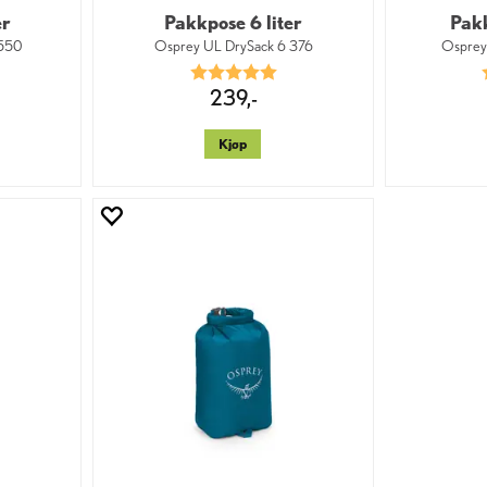
er
Pakkpose 6 liter
Pakk
 550
Osprey UL DrySack 6 376
Osprey
9 av 5 mulige
Karakter:
5.0 av 5 mulige
239,-
Kjøp