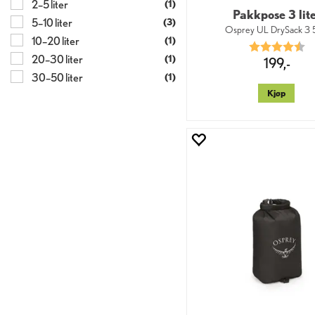
2–5 liter
(1)
Pakkpose 3 lit
5–10 liter
(3)
Osprey UL DrySack 3
10–20 liter
(1)
Karakter:
4.
20–30 liter
(1)
199,-
30–50 liter
(1)
Kjøp