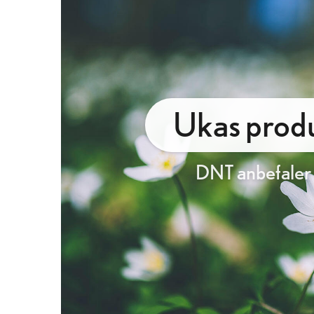
Ukas produ
DNT anbefaler