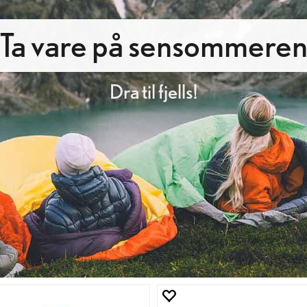
Ta vare på sensommere
Dra til fjells!