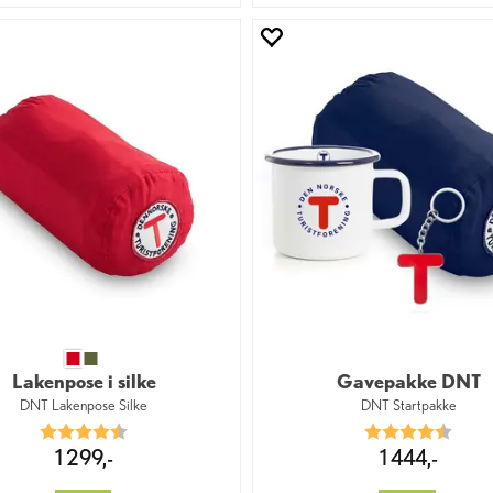
Lakenpose i silke
Gavepakke DNT
DNT Lakenpose Silke
DNT Startpakke
Karakter:
4.7 av 5 mulige
Karakter:
4.4 av
1 299,-
1 444,-