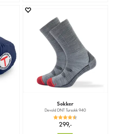
Sokker
Devold DNT Tursokk 940
 5 mulige
Karakter:
4.6 av 5 mulige
299,-