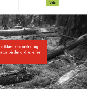
Velg
blikket ikke ordre- og
tatus på din ordre, eller