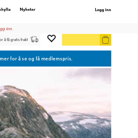
khylla
Nyheter
Logg inn
gg inn
.
or å få gratis frakt
r for å se og få medlemspris.