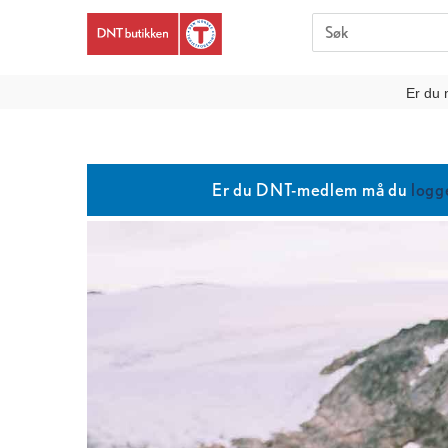
Er du 
Er du DNT-medlem må du
logg