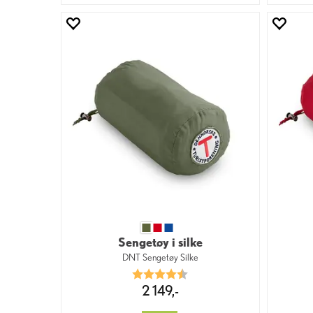
Sengetøy i silke
DNT Sengetøy Silke
Karakter:
4.8 av 5 mulige
2 149,-