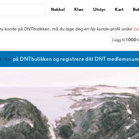
Nøkkel
Klær
Utstyr
Kart
Bo
ny kunde på DNTbutikken, må du lage deg en
Ny kunde
-profil under
Lo
Legg til
1 000
f
e inn
på DNTbutikken og registrere ditt DNT medlemsnumme