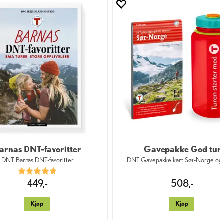
arnas DNT-favoritter
Gavepakke God tu
DNT Barnas DNT-favoritter
DNT Gavepakke kart Sør-Norge og
Karakter:
5.0 av 5 mulige
449,-
508,-
Kjøp
Kjøp