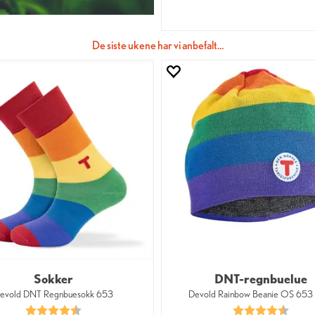
De siste ukene har vi anbefalt…
Sokker
DNT-regnbuelue
evold DNT Regnbuesokk 653
Devold Rainbow Beanie OS 65
Karakter:
4.8 av 5 mulige
Karakter:
4.7 av