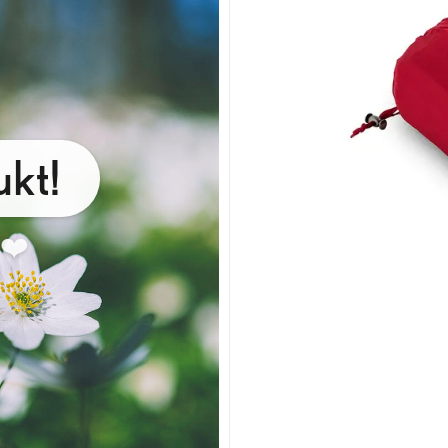
kt!
 ❤️