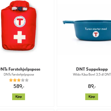
NTs Førstehjelpspose
DNT Suppekopp
DNTs Førstehjelpspose
Wildo Kåsa Bowl 3,5 dl DN
Karakter:
3.0 av 5 mulige
589,-
89,-
Kjøp
Kjøp