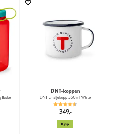
r
DNT-koppen
 flaske
DNT Emaljekopp 350 ml White
Karakter:
4.3 av 5 mulige
349,-
Kjøp