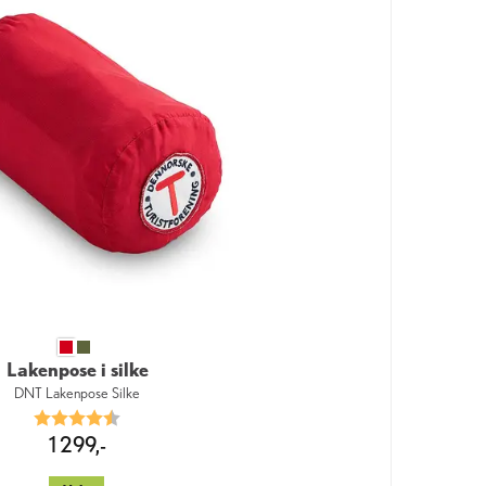
Lakenpose i silke
DNT Lakenpose Silke
Karakter:
4.7 av 5 mulige
1 299,-