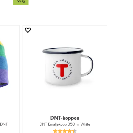
Velg
DNT-koppen
3 DNT
DNT Emaljekopp 350 ml White
 5 mulige
Karakter:
4.3 av 5 mulige