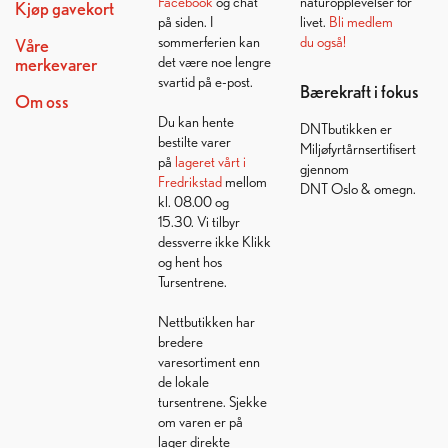
Facebook
og chat
naturopplevelser for
Kjøp gavekort
på siden. I
livet.
Bli medlem
sommerferien kan
du også!
Våre
det være noe lengre
merkevarer
svartid på e-post.
Bærekraft i fokus
Om oss
Du kan hente
DNTbutikken er
bestilte varer
Miljøfyrtårnsertifisert
på
lageret vårt i
gjennom
Fredrikstad
mellom
DNT Oslo & omegn.
kl. 08.00 og
15.30. Vi tilbyr
dessverre ikke Klikk
og hent hos
Tursentrene.
Nettbutikken har
bredere
varesortiment enn
de lokale
tursentrene. Sjekke
om varen er på
lager direkte