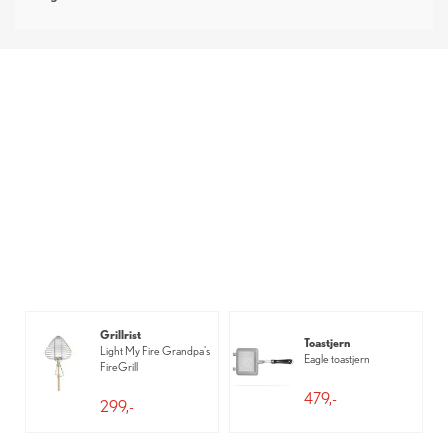
Grillrist
Toastjern
Light My Fire Grandpa's
Eagle toastjern
FireGrill
479,-
299,-