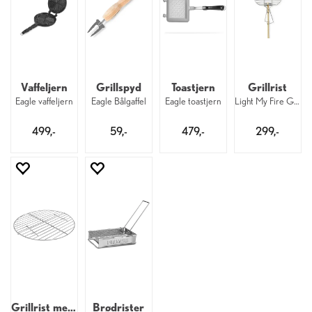
Vaffeljern
Grillspyd
Toastjern
Grillrist
Eagle vaffeljern
Eagle Bålgaffel
Eagle toastjern
Light My Fire Grandpa's FireGrill
499,-
59,-
479,-
299,-
Grillrist med oppheng
Brødrister