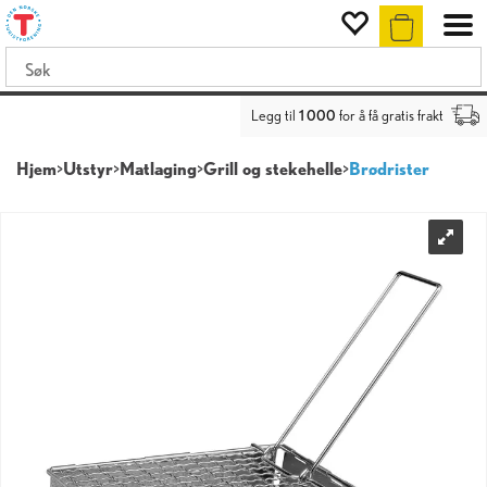
Legg til
1 000
for å få gratis frakt
Hjem
>
Utstyr
>
Matlaging
>
Grill og stekehelle
>
Brødrister