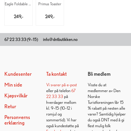
Eagle Foldable Cooking Grid
Primus Toaster
249,-
249,-
67 22 33 33 (9–15)
info@dntbutikken.no
Kundesenter
Ta kontakt
Bli medlem
Min side
Vi svarer på
e-post
Visste du at
eller på telefon
67
medlemmer av Den
Kjøpsvilkår
22 33 33
på
Norske
hverdager mellom
Turistforeningen får 15
Retur
kl. 9–15 (10–12 i
% rabatt på nesten alle
romjul og
varer? Samtidig hjelper
Personverns
sommertid). Vi har
du også DNT med å gi
erklæring
også kundestøtte på
flest mulig folk