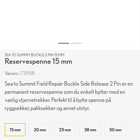
SEA TO SUMMIT BUCKLE 2 PIN 15 MM
Reservespenne 15 mm
Varenr.:
731158
Sea to Summit Field Repair Buckle Side Release 2 Pin er en
permanent reservespenne som du enkelt bytter med en
vanlig stjernetrekker. Perfekt til å bytte spenne på
ryggsekker, pakksekker og annet utstyr.
15 mm
20 mm
25 mm
38 mm
50 mm