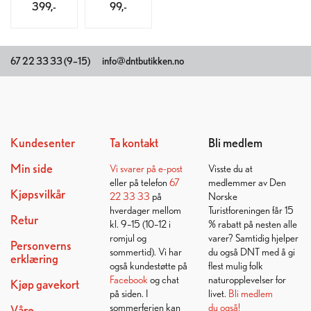
399,-
99,-
67 22 33 33 (9–15)
info@dntbutikken.no
Kundesenter
Ta kontakt
Bli medlem
Min side
Vi svarer på
e-post
Visste du at
eller på telefon
67
medlemmer av Den
Kjøpsvilkår
22 33 33
på
Norske
hverdager mellom
Turistforeningen får 15
Retur
kl. 9–15 (10–12 i
% rabatt på nesten alle
romjul og
varer? Samtidig hjelper
Personverns
sommertid). Vi har
du også DNT med å gi
erklæring
også kundestøtte på
flest mulig folk
Facebook
og chat
naturopplevelser for
Kjøp gavekort
på siden. I
livet.
Bli medlem
sommerferien kan
du også!
Våre