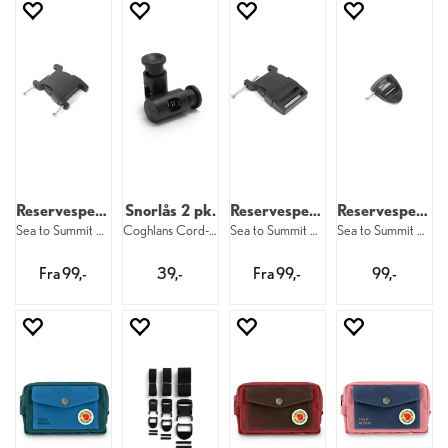
Reservespenne
Snorlås 2 pk.
Reservespenne
Reservespenne
Sea to Summit Buckle 2 pin
Coghlans Cord-Lock 2 pk
Sea to Summit Buckle 1 pin
Sea to Summit Buckle Ladderlock 1 Pin
Fra 99,-
39,-
Fra 99,-
99,-