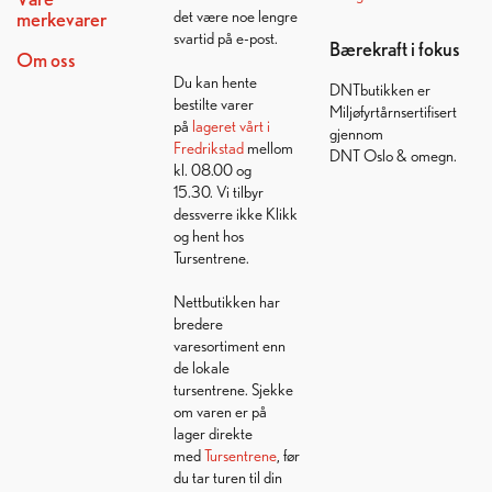
det være noe lengre
merkevarer
svartid på e-post.
Bærekraft i fokus
Om oss
Du kan hente
DNTbutikken er
bestilte varer
Miljøfyrtårnsertifisert
på
lageret vårt i
gjennom
Fredrikstad
mellom
DNT Oslo & omegn.
kl. 08.00 og
15.30. Vi tilbyr
dessverre ikke Klikk
og hent hos
Tursentrene.
Nettbutikken har
bredere
varesortiment enn
de lokale
tursentrene. Sjekke
om varen er på
lager direkte
med
Tursentrene
, før
du tar turen til din