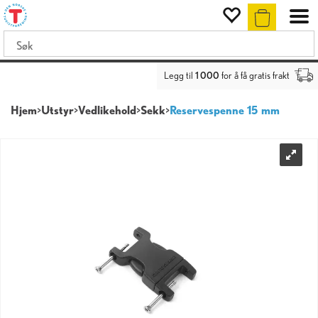
Legg til
1 000
for å få gratis frakt
Hjem
>
Utstyr
>
Vedlikehold
>
Sekk
>
Reservespenne 15 mm