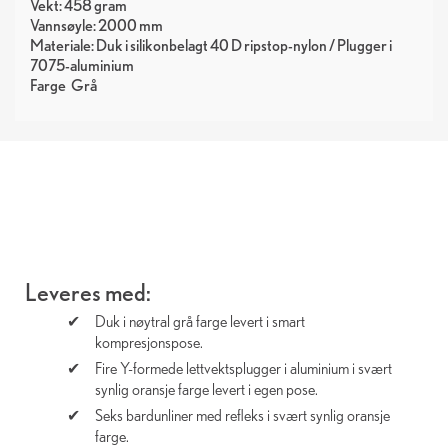
Vekt: 458 gram
Vannsøyle: 2000 mm
Materiale: Duk i silikonbelagt 40 D ripstop-nylon / Plugger i
7075-aluminium
Farge
Grå
Leveres med:
Duk i nøytral grå farge levert i smart
kompresjonspose.
Fire Y-formede lettvektsplugger i aluminium i svært
synlig oransje farge levert i egen pose.
Seks bardunliner med refleks i svært synlig oransje
farge.