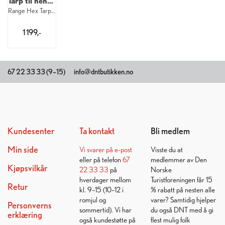
Tarp til hengekøye
Range Hex Tarp 3,4 x 2,8 m
1 199,-
67 22 33 33 (9–15)
info@dntbutikken.no
Kundesenter
Ta kontakt
Bli medlem
Min side
Vi svarer på
e-post
Visste du at
eller på telefon
67
medlemmer av Den
Kjøpsvilkår
22 33 33
på
Norske
hverdager mellom
Turistforeningen får 15
Retur
kl. 9–15 (10–12 i
% rabatt på nesten alle
romjul og
varer? Samtidig hjelper
Personverns
sommertid). Vi har
du også DNT med å gi
erklæring
også kundestøtte på
flest mulig folk