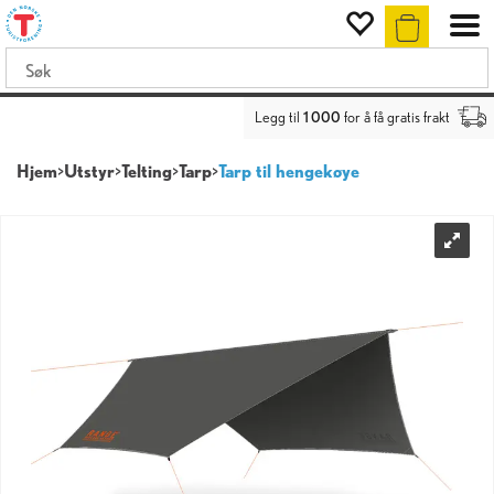
Legg til
1 000
for å få gratis frakt
Hjem
>
Utstyr
>
Telting
>
Tarp
>
Tarp til hengekøye