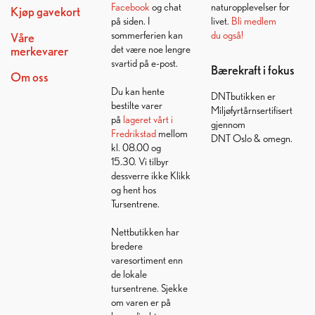
Facebook
og chat
naturopplevelser for
Kjøp gavekort
på siden. I
livet.
Bli medlem
sommerferien kan
du også!
Våre
det være noe lengre
merkevarer
svartid på e-post.
Bærekraft i fokus
Om oss
Du kan hente
DNTbutikken er
bestilte varer
Miljøfyrtårnsertifisert
på
lageret vårt i
gjennom
Fredrikstad
mellom
DNT Oslo & omegn.
kl. 08.00 og
15.30. Vi tilbyr
dessverre ikke Klikk
og hent hos
Tursentrene.
Nettbutikken har
bredere
varesortiment enn
de lokale
tursentrene. Sjekke
om varen er på