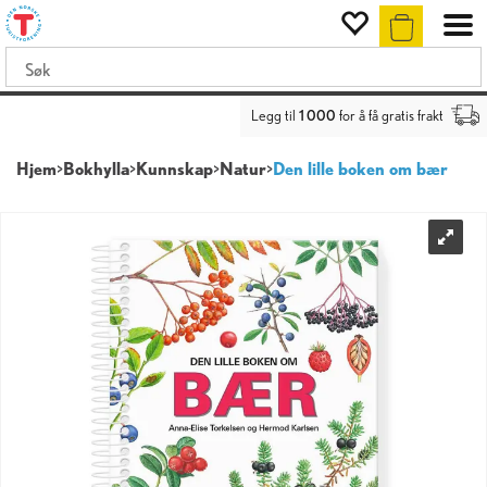
Legg til
1 000
for å få gratis frakt
Hjem
>
Bokhylla
>
Kunnskap
>
Natur
>
Den lille boken om bær