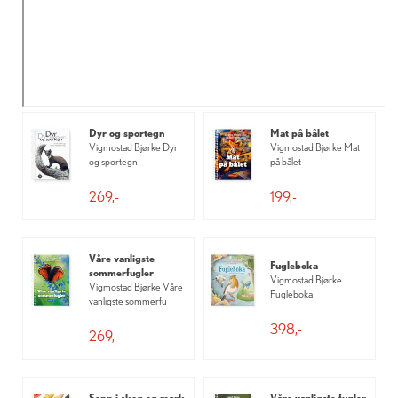
Dyr og sportegn
Mat på bålet
Vigmostad Bjørke Dyr
Vigmostad Bjørke Mat
og sportegn
på bålet
269,-
199,-
Våre vanligste
Fugleboka
sommerfugler
Vigmostad Bjørke
Vigmostad Bjørke Våre
Fugleboka
vanligste sommerfu
398,-
269,-
Sopp i skog og mark
Våre vanligste fugler