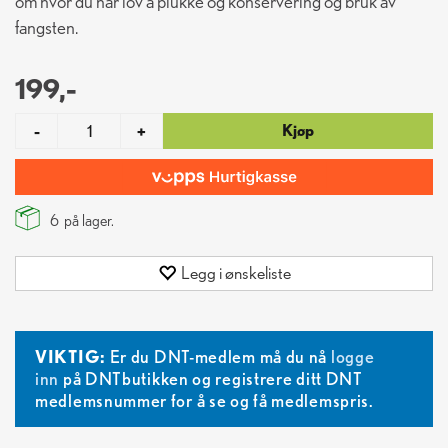
om hvor du har lov å plukke og konservering og bruk av
fangsten.
199,-
Kjøp
-
+
6
på lager.
Legg i ønskeliste
VIKTIG:
Er du DNT-medlem må du nå
logge
inn
på DNTbutikken og registrere ditt DNT
medlemsnummer for å se og få medlemspris.