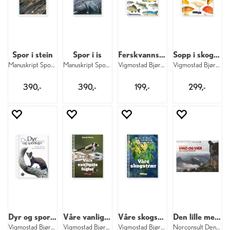
Spor i stein
Spor i is
Ferskvannsfisker
Sopp i skog og mark
Manuskript Spor i stein
Manuskript Spor i is
Vigmostad Bjørke Ferskvannsfisker
Vigmostad Bjørke Sopp i skog og mark
390,-
390,-
199,-
299,-
Dyr og sportegn
Våre vanligste fugler
Våre skogstrær
Den lille meteorolog / fjellvandrer
Vigmostad Bjørke Dyr og sportegn
Vigmostad Bjørke Våre vanligste fugler
Vigmostad Bjørke Våre skogstrær
Norconsult Den lille meteorolog