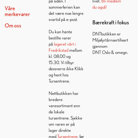
på siden. I
livet.
Bli medlem
sommerferien kan
du også!
Våre
det være noe lengre
merkevarer
svartid på e-post.
Bærekraft i fokus
Om oss
Du kan hente
DNTbutikken er
bestilte varer
Miljøfyrtårnsertifisert
på
lageret vårt i
gjennom
Fredrikstad
mellom
DNT Oslo & omegn.
kl. 08.00 og
15.30. Vi tilbyr
dessverre ikke Klikk
og hent hos
Tursentrene.
Nettbutikken har
bredere
varesortiment enn
de lokale
tursentrene. Sjekke
om varen er på
lager direkte
med
Tursentrene
, før