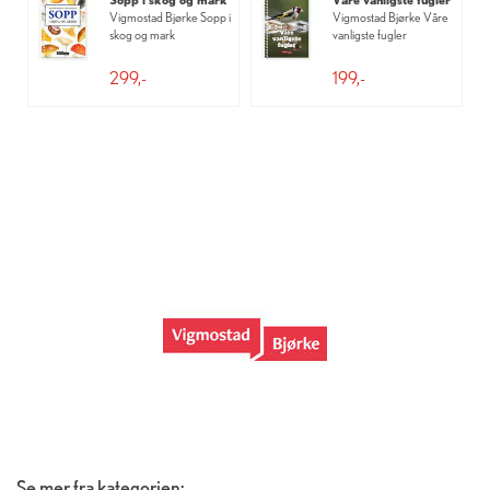
Vigmostad Bjørke Sopp i
Vigmostad Bjørke Våre
skog og mark
vanligste fugler
299,-
199,-
Se mer fra kategorien: