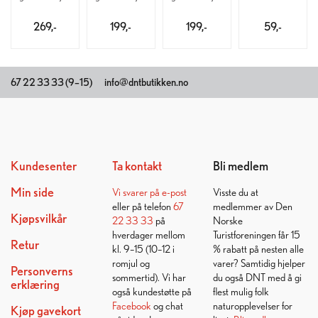
269,-
199,-
199,-
59,-
67 22 33 33 (9–15)
info@dntbutikken.no
Kundesenter
Ta kontakt
Bli medlem
Min side
Vi svarer på
e-post
Visste du at
eller på telefon
67
medlemmer av Den
Kjøpsvilkår
22 33 33
på
Norske
hverdager mellom
Turistforeningen får 15
Retur
kl. 9–15 (10–12 i
% rabatt på nesten alle
romjul og
varer? Samtidig hjelper
Personverns
sommertid). Vi har
du også DNT med å gi
erklæring
også kundestøtte på
flest mulig folk
Facebook
og chat
naturopplevelser for
Kjøp gavekort