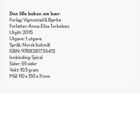
Den lille boken om bær
:
Forlag: Vigmostad & Bjørke
Forfatter: Anna-Elise Torkelsen
Utgitt: 2015
Utgave: 1. utgave
Språk: Norsk bokmål
ISBN: 9788281736412
Innbinding: Spiral
Sider: 55 sider
Vekt: 103 gram
Mål: 110 x 150 x 11 mm