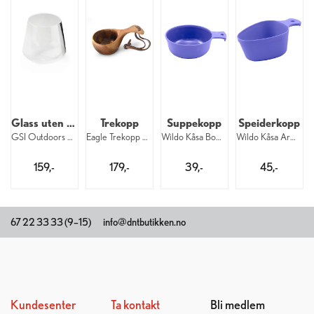
Glass uten stett
Trekopp
Suppekopp
Speiderkopp
GSI Outdoors Stemless Glass 4,3 dl
Eagle Trekopp Go-koppen Liten 110 ml
Wildo Kåsa Bowl 3,5 dl Blueberry
Wildo Kåsa Army 3 dl Blueberry
159,-
179,-
39,-
45,-
67 22 33 33 (9–15)
info@dntbutikken.no
Kundesenter
Ta kontakt
Bli medlem