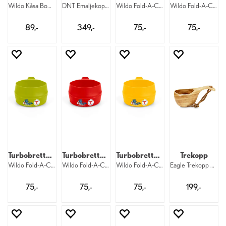
Wildo Kåsa Bowl 350 ml DNT
DNT Emaljekopp 350 ml White
Wildo Fold-A-Cup 2,5 dl Red DNT
Wildo Fold-A-Cup 2,5 dl Navy DNT
89,-
349,-
75,-
75,-
Turbobrettekopp
Turbobrettekopp
Turbobrettekopp
Trekopp
Wildo Fold-A-Cup 2,5 dl Green DNT
Wildo Fold-A-Cup 2,5 dl Red DNT
Wildo Fold-A-Cup 2,5 dl Yellow DNT
Eagle Trekopp Go-koppen 200 ml
75,-
75,-
75,-
199,-