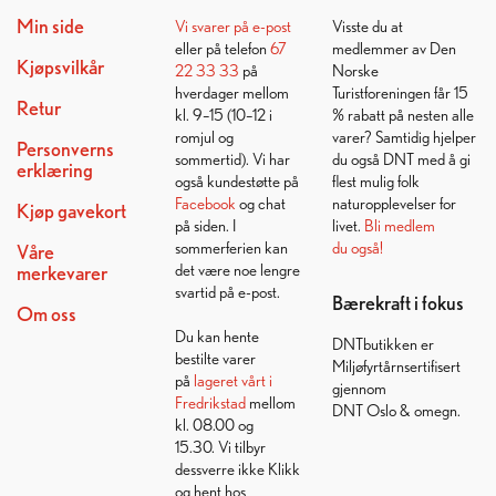
Min side
Vi svarer på
e-post
Visste du at
eller på telefon
67
medlemmer av Den
Kjøpsvilkår
22 33 33
på
Norske
hverdager mellom
Turistforeningen får 15
Retur
kl. 9–15 (10–12 i
% rabatt på nesten alle
romjul og
varer? Samtidig hjelper
Personverns
sommertid). Vi har
du også DNT med å gi
erklæring
også kundestøtte på
flest mulig folk
Facebook
og chat
naturopplevelser for
Kjøp gavekort
på siden. I
livet.
Bli medlem
sommerferien kan
du også!
Våre
det være noe lengre
merkevarer
svartid på e-post.
Bærekraft i fokus
Om oss
Du kan hente
DNTbutikken er
bestilte varer
Miljøfyrtårnsertifisert
på
lageret vårt i
gjennom
Fredrikstad
mellom
DNT Oslo & omegn.
kl. 08.00 og
15.30. Vi tilbyr
dessverre ikke Klikk
og hent hos