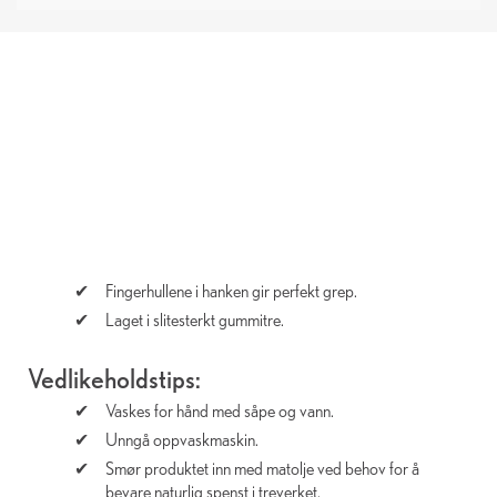
Fingerhullene i hanken gir perfekt grep.
Laget i slitesterkt gummitre.
Vedlikeholdstips:
Vaskes for hånd med såpe og vann.
Unngå oppvaskmaskin.
Smør produktet inn med matolje ved behov for å
bevare naturlig spenst i treverket.