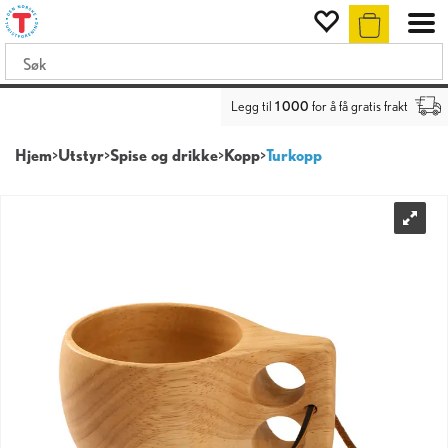
Legg til
1 000
for å få gratis frakt
Hjem
>
Utstyr
>
Spise og drikke
>
Kopp
>
Turkopp