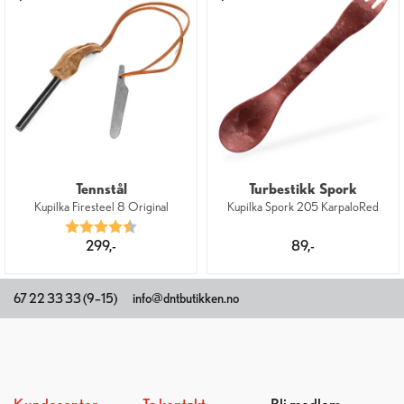
Tennstål
Turbestikk Spork
Kupilka Firesteel 8 Original
Kupilka Spork 205 KarpaloRed
Karakter:
4.2 av 5 mulige
299,-
89,-
67 22 33 33 (9–15)
info@dntbutikken.no