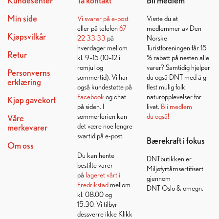
Kundesenter
Ta kontakt
Bli medlem
Min side
Vi svarer på
e-post
Visste du at
eller på telefon
67
medlemmer av Den
Kjøpsvilkår
22 33 33
på
Norske
hverdager mellom
Turistforeningen får 15
Retur
kl. 9–15 (10–12 i
% rabatt på nesten alle
romjul og
varer? Samtidig hjelper
Personverns
sommertid). Vi har
du også DNT med å gi
erklæring
også kundestøtte på
flest mulig folk
Facebook
og chat
naturopplevelser for
Kjøp gavekort
på siden. I
livet.
Bli medlem
sommerferien kan
du også!
Våre
det være noe lengre
merkevarer
svartid på e-post.
Bærekraft i fokus
Om oss
Du kan hente
DNTbutikken er
bestilte varer
Miljøfyrtårnsertifisert
på
lageret vårt i
gjennom
Fredrikstad
mellom
DNT Oslo & omegn.
kl. 08.00 og
15.30. Vi tilbyr
dessverre ikke Klikk