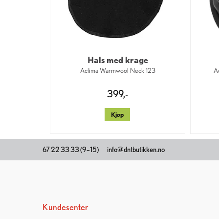
Hals med krage
Aclima Warmwool Neck 123
A
399,-
Kjøp
67 22 33 33 (9–15)
info@dntbutikken.no
Kundesenter