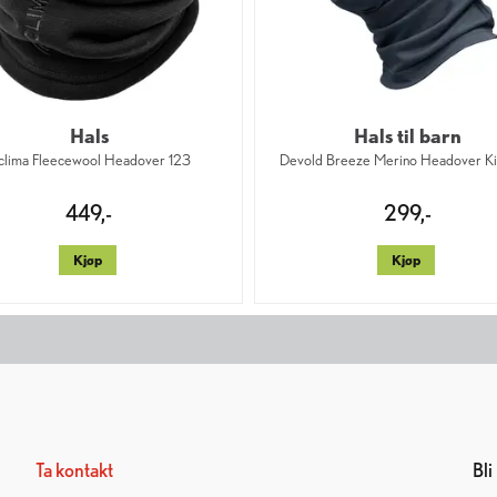
Hals
Hals til barn
clima Fleecewool Headover 123
Devold Breeze Merino Headover K
449,-
299,-
Kjøp
Kjøp
Ta kontakt
Bl