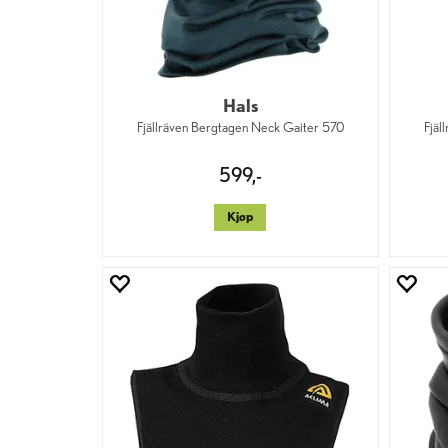
Hals
Fjällräven Bergtagen Neck Gaiter 570
Fjäl
599,-
Kjøp