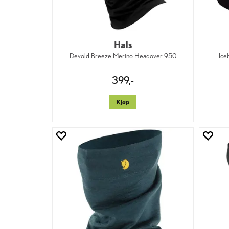
Hals
Devold Breeze Merino Headover 950
Ice
399,-
Kjøp