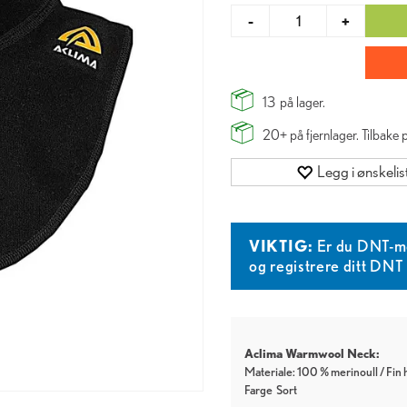
-
+
13
på lager.
20+
på fjernlager. Tilbake
Legg i ønskelis
VIKTIG:
Er du DNT-m
og registrere ditt DN
Aclima Warmwool Neck:
Materiale: 100 % merinoull / Fin 
Farge
Sort