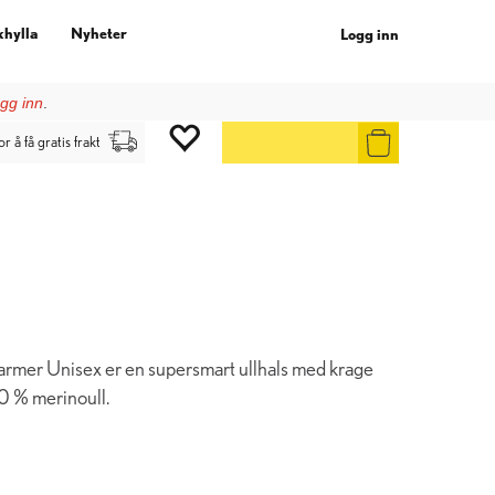
khylla
Nyheter
Logg inn
gg inn
.
or å få gratis frakt
er Unisex er en supersmart ullhals med krage
0 % merinoull.