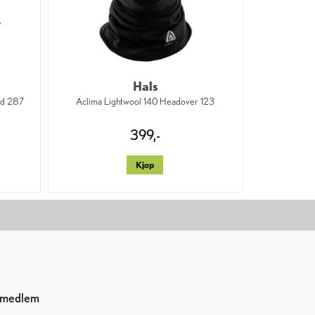
Hals
id 287
Aclima Lightwool 140 Headover 123
399,-
Kjøp
i medlem