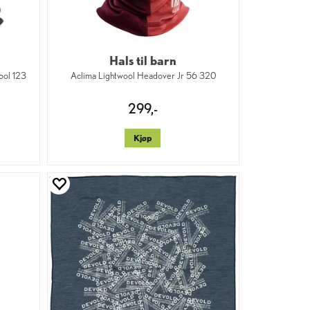
Hals til barn
ol 123
Aclima Lightwool Headover Jr 56 320
299,-
Kjøp