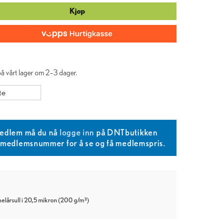
Kjøp
 på vårt lager om 2–3 dager.
te
edlem må du nå
logge inn
på DNTbutikken
T medlemsnummer for å se og få medlemspris.
helårsull i 20,5 mikron (200 g/m²)