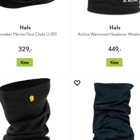
Hals
Hals
breaker Merino Flexi Chute U 001
Aclima Warmwool Headover Windwo
329,-
449,-
Kjøp
Kjøp