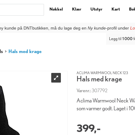
Nøkkel
Klær
Utstyr
Kart
Bo
ny kunde på DNTbutikken, må du lage deg en
Ny kunde
-profil under
Lo
Legg til
1 000
f
ls
>
Hals med krage
ACLIMA WARMWOOL NECK 123
Hals med krage
Varenr.:
307792
Aclima Warmwool Neck Warm
som varmer godt. Laget i 10
399,-