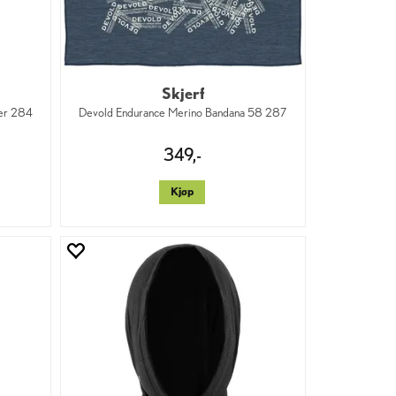
Skjerf
er 284
Devold Endurance Merino Bandana 58 287
349,-
Kjøp