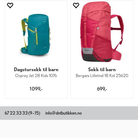
Dagstursekk til barn
Sekk til barn
Osprey Jet 28 Kids 1076
Bergans Lilletind 18 Kid 25620
1 099,-
699,-
67 22 33 33 (9–15)
info@dntbutikken.no