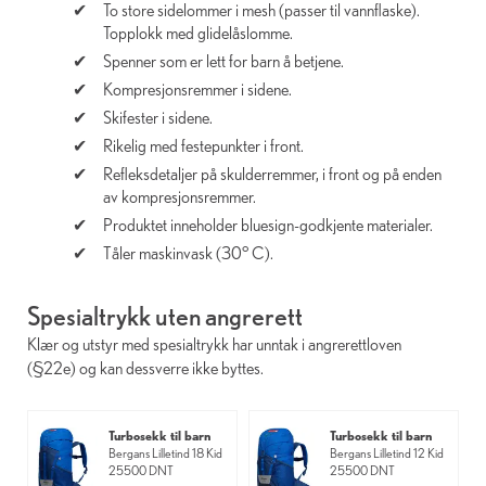
To store sidelommer i mesh (passer til vannflaske).
Topplokk med glidelåslomme.
Spenner som er lett for barn å betjene.
Kompresjonsremmer i sidene.
Skifester i sidene.
Rikelig med festepunkter i front.
Refleksdetaljer på skulderremmer, i front og på enden
av kompresjonsremmer.
Produktet inneholder bluesign-godkjente materialer.
Tåler maskinvask (30° C).
Spesialtrykk uten angrerett
Klær og utstyr med spesialtrykk har unntak i angrerettloven
(§22e) og kan dessverre ikke byttes.
Turbosekk til barn
Turbosekk til barn
Bergans Lilletind 18 Kid
Bergans Lilletind 12 Kid
25500 DNT
25500 DNT