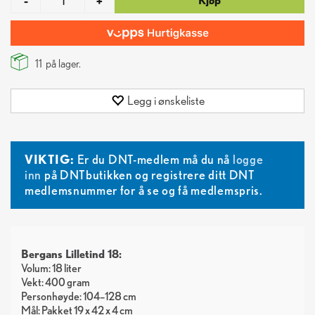
Kjøp
-
+
11
på lager.
Legg i ønskeliste
VIKTIG:
Er du DNT-medlem må du nå
logge
inn
på DNTbutikken og registrere ditt DNT
medlemsnummer for å se og få medlemspris.
Bergans Lilletind 18:
Volum: 18 liter
Vekt: 400 gram
Personhøyde: 104–128 cm
Mål: Pakket 19 x 42 x 4 cm